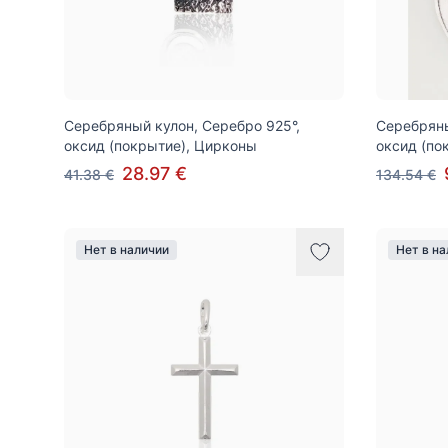
Серебряный кулон, Серебро 925°,
Серебряны
оксид (покрытие), Цирконы
оксид (по
28.97 €
41.38 €
134.54 €
Нет в наличии
Нет в н