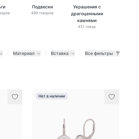
ьги
Подвески
Украшения с
Украшени
варов
489 товаров
драгоценными
бриллиан
433 това
камнями
451 товар
Материал
Вставка
Все фильтры
Нет в наличии