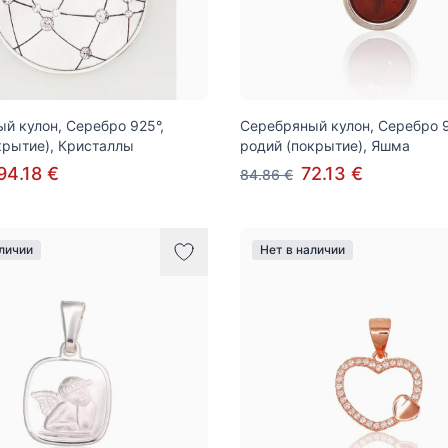
й кулон, Серебро 925°,
Серебряный кулон, Серебро 9
крытие), Кристаллы
родий (покрытие), Яшма
94.18 €
72.13 €
84.86 €
аличии
Нет в наличии