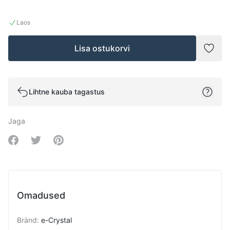
Laos
Lisa ostukorvi
Lisad
Lihtne kauba tagastus
Jaga
Share on Facebook
Share on Twitter
Share on Pinterest
Omadused
Bränd
:
e-Crystal