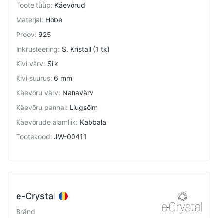
Toote tüüp
:
Käevõrud
Materjal
:
Hõbe
Proov
:
925
Inkrusteering
:
S. Kristall (1 tk)
Kivi värv
:
Silk
Kivi suurus
:
6 mm
Käevõru värv
:
Nahavärv
Käevõru pannal
:
Liugsõlm
Käevõrude alamliik
:
Kabbala
Tootekood
:
JW-00411
e-Crystal
Bränd