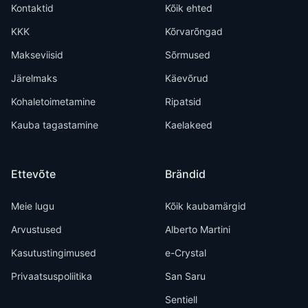
Kontaktid
Kõik ehted
KKK
Kõrvarõngad
Makseviisid
Sõrmused
Järelmaks
Käevõrud
Kohaletoimetamine
Ripatsid
Kauba tagastamine
Kaelakeed
Ettevõte
Brändid
Meie lugu
Kõik kaubamärgid
Arvustused
Alberto Martini
Kasutustingimused
e-Crystal
Privaatsuspoliitika
San Saru
Sentiell