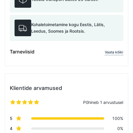
Kohaletoimetamine kogu Eestis, Lätis,
Leedus, Soomes ja Rootsis.
Tarneviisid
Vaata kõiki
Klientide arvamused
Põhineb 1 arvustusel
5 tärni 5-st
Review data
star reviews
5
100%
star reviews
4
0%