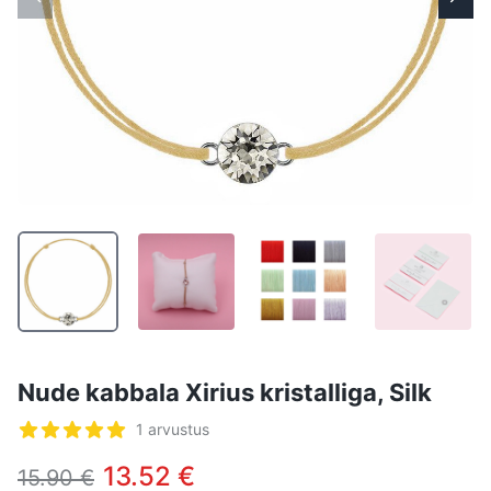
Nude kabbala Xirius kristalliga, Silk
Arvustused
1 arvustus
5 tärni 5-st
13.52 €
15.90 €