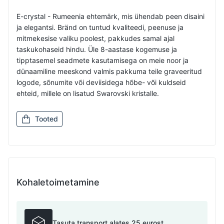
E-crystal - Rumeenia ehtemärk, mis ühendab peen disaini
ja elegantsi. Bränd on tuntud kvaliteedi, peenuse ja
mitmekesise valiku poolest, pakkudes samal ajal
taskukohaseid hindu. Üle 8-aastase kogemuse ja
tipptasemel seadmete kasutamisega on meie noor ja
dünaamiline meeskond valmis pakkuma teile graveeritud
logode, sõnumite või deviisidega hõbe- või kuldseid
ehteid, millele on lisatud Swarovski kristalle.
Tooted
Kohaletoimetamine
Tasuta transport alates 25 eurost.