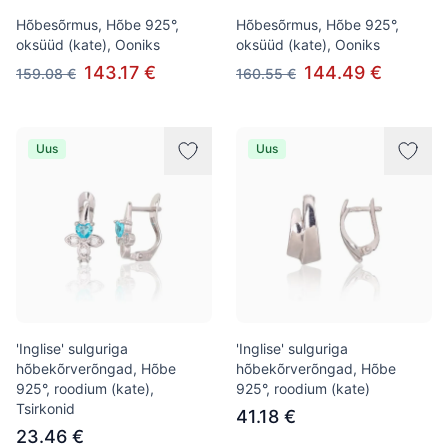
Hõbesõrmus, Hõbe 925°,
Hõbesõrmus, Hõbe 925°,
oksüüd (kate), Ooniks
oksüüd (kate), Ooniks
143.17 €
144.49 €
159.08 €
160.55 €
Uus
Uus
'Inglise' sulguriga
'Inglise' sulguriga
hõbekõrverõngad, Hõbe
hõbekõrverõngad, Hõbe
925°, roodium (kate),
925°, roodium (kate)
Tsirkonid
41.18 €
23.46 €