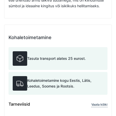
ese ühendab armu läikiva südamega, mis on kiindumuse
sümbol ja ideaalne kingitus või isiklikuks hellitamiseks.
Kohaletoimetamine
Tasuta transport alates 25 eurost.
Kohaletoimetamine kogu Eestis, Lätis,
Leedus, Soomes ja Rootsis.
Tarneviisid
Vaata kõiki