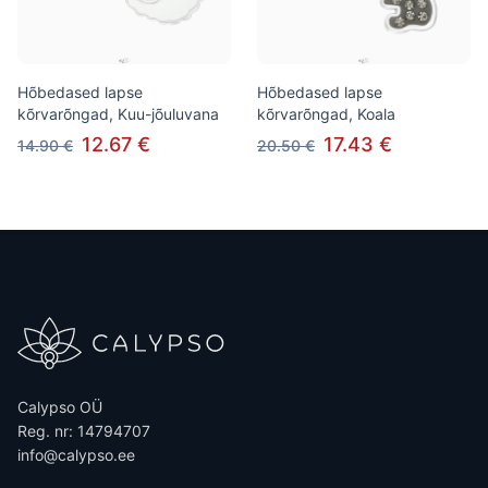
Hõbedased lapse
Hõbedased lapse
kõrvarõngad, Kuu-jõuluvana
kõrvarõngad, Koala
12.67 €
17.43 €
14.90 €
20.50 €
Calypso OÜ
Reg. nr: 14794707
info@calypso.ee