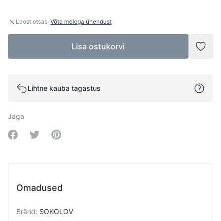
·
Laost otsas
Võta meiega ühendust
Lisa ostukorvi
Lisad
Lihtne kauba tagastus
Jaga
Share on Facebook
Share on Twitter
Share on Pinterest
Omadused
Bränd
:
SOKOLOV