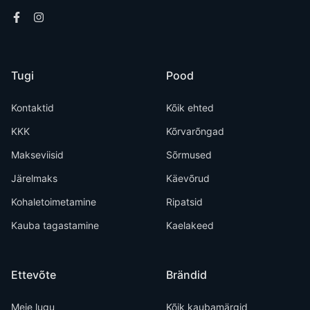
Tugi
Pood
Kontaktid
Kõik ehted
KKK
Kõrvarõngad
Makseviisid
Sõrmused
Järelmaks
Käevõrud
Kohaletoimetamine
Ripatsid
Kauba tagastamine
Kaelakeed
Ettevõte
Brändid
Meie lugu
Kõik kaubamärgid