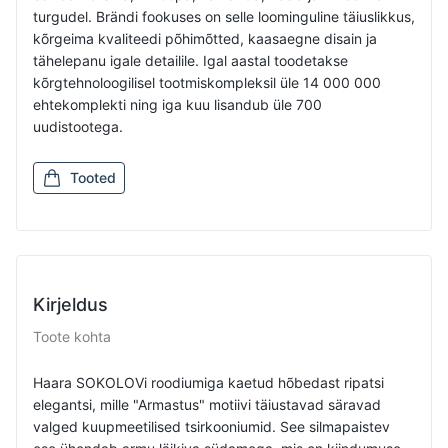
turgudel. Brändi fookuses on selle loominguline täiuslikkus,
kõrgeima kvaliteedi põhimõtted, kaasaegne disain ja
tähelepanu igale detailile. Igal aastal toodetakse
kõrgtehnoloogilisel tootmiskompleksil üle 14 000 000
ehtekomplekti ning iga kuu lisandub üle 700
uudistootega.
Tooted
Kirjeldus
Toote kohta
Haara SOKOLOVi roodiumiga kaetud hõbedast ripatsi
elegantsi, mille "Armastus" motiivi täiustavad säravad
valged kuupmeetilised tsirkooniumid. See silmapaistev