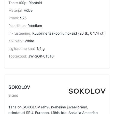
Toote tüüp
:
Ripatsid
Materjal
:
Hõbe
Proov
:
925
Plaadistus
:
Roodium
Inkrusteering
:
Kuubiline tsirkooniumoksiid (20 tk, 0.174 ct)
Kivi värv
:
White
Ligikaudne kaal
:
1.4 g
Tootekood
:
JW-SOK-01516
SOKOLOV
Bränd
Täna on SOKOLOV rahvusvaheline juveelibränd,
esindatud SRÜ, Euroopa, Lähis-Ida, Aasia ja Ameerika