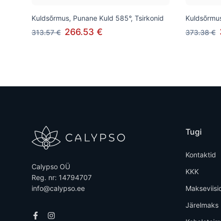
Kuldsõrmus, Punane Kuld 585°, Tsirkonid
Kuldsõrmus
266.53 €
313.57 €
373.38 €
Tugi
Kontaktid
Calypso OÜ
KKK
Reg. nr: 14794707
info@calypso.ee
Makseviisi
Järelmaks