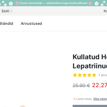
🌸 Kuum suvemüük — allahindlus kogu tootevalikule! 🌸
Eesti
K
Brändid
Arvustused
Kullatud 
Lepatriinu
Arvustused
1 arv
5 tärni 5-st
22.27
25.90 €
·
Laost otsas
Võta meie