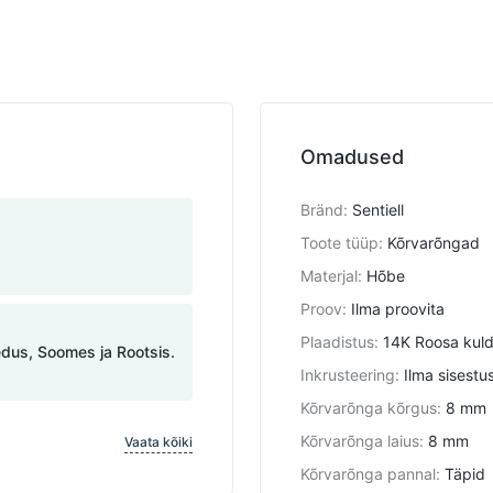
Omadused
Bränd
:
Sentiell
Toote tüüp
:
Kõrvarõngad
Materjal
:
Hõbe
Proov
:
Ilma proovita
Plaadistus
:
14K Roosa kul
edus, Soomes ja Rootsis.
Inkrusteering
:
Ilma sisestu
Kõrvarõnga kõrgus
:
8 mm
Kõrvarõnga laius
:
8 mm
Vaata kõiki
Kõrvarõnga pannal
:
Täpid