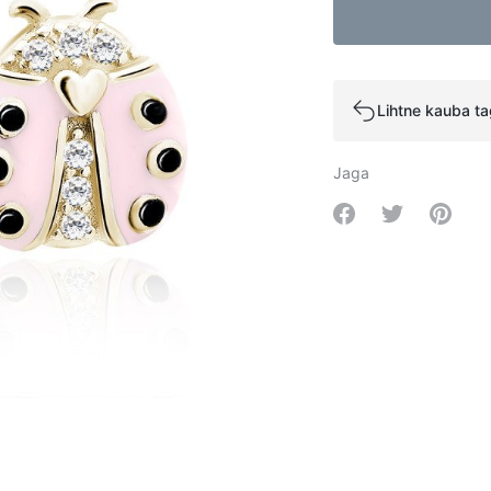
Lihtne kauba t
Jaga
Share on Facebo
Share on Tw
Share 