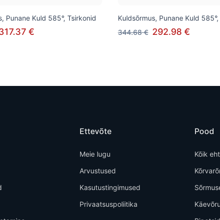
, Punane Kuld 585°, Tsirkonid
Kuldsõrmus, Punane Kuld 585°, 
317.37 €
292.98 €
344.68 €
Ettevõte
Pood
Meie lugu
Kõik eh
Arvustused
Kõrvar
d
Kasutustingimused
Sõrmus
Privaatsuspoliitika
Käevõr