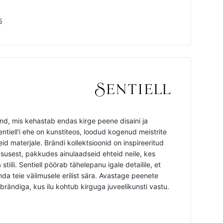
5
änd, mis kehastab endas kirge peene disaini ja
ntiell'i ehe on kunstiteos, loodud kogenud meistrite
id materjale. Brändi kollektsioonid on inspireeritud
gsusest, pakkudes ainulaadseid ehteid neile, kes
stiili. Sentiell pöörab tähelepanu igale detailile, et
nda teie välimusele erilist sära. Avastage peenete
 brändiga, kus ilu kohtub kirguga juveelikunsti vastu.