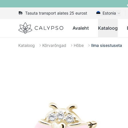
Tasuta transport alates 25 eurost
Estonia
Calypso
Avaleht
Kataloog
Kataloog
Kõrvarõngad
Hõbe
Ilma sisestuseta