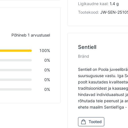
Ligikaudne kaal
:
1.4 g
Tootekood
:
JW-SEN-2510
Põhineb 1 arvustusel
Sentiell
100%
Bränd
0%
Sentiell on Poola juveelibr
0%
suursugususe vastu. Iga Se
0%
poolt kasutades kvaliteetse
traditsioonidest ja kaasae
0%
hindavad individuaalsust ja 
rõhutada teie peenust ja a
ehete maailm Sentiell'iga -
Tooted