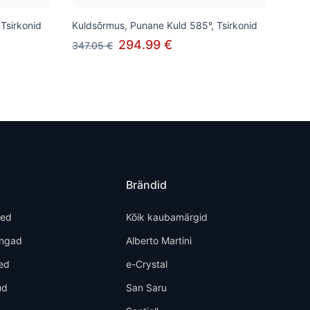
Tsirkonid
Kuldsõrmus, Punane Kuld 585°, Tsirkonid
294.99 €
347.05 €
Brändid
ted
Kõik kaubamärgid
õngad
Alberto Martini
ed
e-Crystal
ud
San Saru