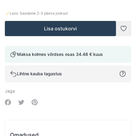
·
Laos
Saadame
2-3
päeva jooksul
Lisa ostukorvi
Lisad
Maksa kolmes võrdses osas
34.48 €
kuus
Lihtne kauba tagastus
Jaga
Share on Facebook
Share on Twitter
Share on Pinterest
Omadused