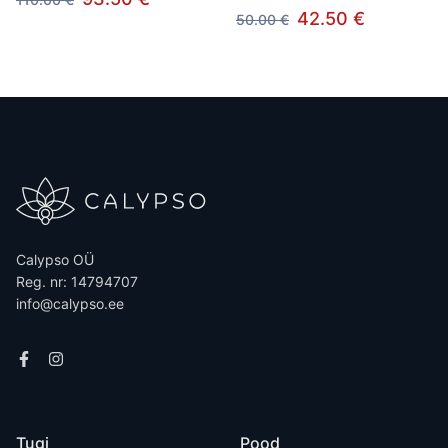
42.50 €
50.00 €
Calypso OÜ
Reg. nr: 14794707
info@calypso.ee
Tugi
Pood