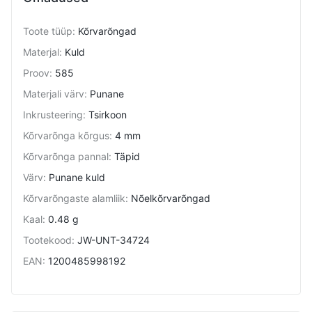
Toote tüüp
:
Kõrvarõngad
Materjal
:
Kuld
Proov
:
585
Materjali värv
:
Punane
Inkrusteering
:
Tsirkoon
Kõrvarõnga kõrgus
:
4 mm
Kõrvarõnga pannal
:
Täpid
Värv
:
Punane kuld
Kõrvarõngaste alamliik
:
Nõelkõrvarõngad
Kaal
:
0.48 g
Tootekood
:
JW-UNT-34724
EAN
:
1200485998192