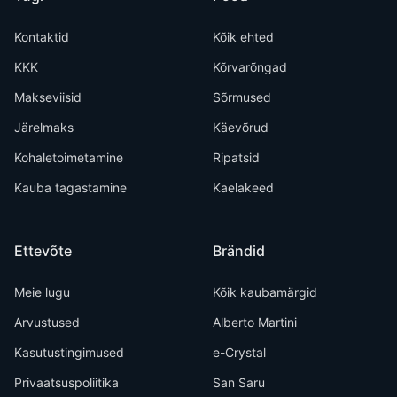
Kontaktid
Kõik ehted
KKK
Kõrvarõngad
Makseviisid
Sõrmused
Järelmaks
Käevõrud
Kohaletoimetamine
Ripatsid
Kauba tagastamine
Kaelakeed
Ettevõte
Brändid
Meie lugu
Kõik kaubamärgid
Arvustused
Alberto Martini
Kasutustingimused
e-Crystal
Privaatsuspoliitika
San Saru