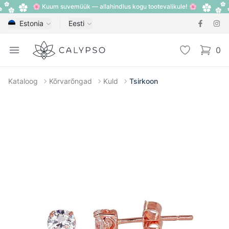
🌸 Kuum suvemüük — allahindlus kogu tootevalikule! 🌸
Estonia
Eesti
Calypso
Open menu
Lemmik
0
items i
Kataloog
Kõrvarõngad
Kuld
Tsirkoon