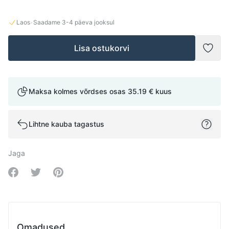
·
Laos
Saadame
3-4
päeva jooksul
Lisa ostukorvi
Lisad
Maksa kolmes võrdses osas
35.19 €
kuus
Lihtne kauba tagastus
Jaga
Share on Facebook
Share on Twitter
Share on Pinterest
Omadused