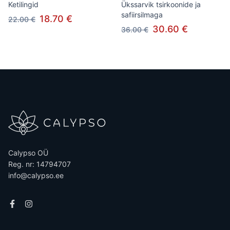
Ketilingid
Ükssarvik tsirkoonide ja
safiirsilmaga
18.70 €
22.00 €
30.60 €
36.00 €
Calypso OÜ
Reg. nr: 14794707
info@calypso.ee