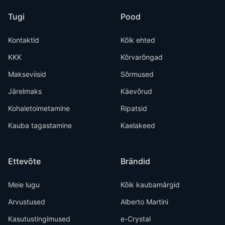
Tugi
Pood
Kontaktid
Kõik ehted
KKK
Kõrvarõngad
Makseviisid
Sõrmused
Järelmaks
Käevõrud
Kohaletoimetamine
Ripatsid
Kauba tagastamine
Kaelakeed
Ettevõte
Brändid
Meie lugu
Kõik kaubamärgid
Arvustused
Alberto Martini
Kasutustingimused
e-Crystal