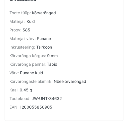
Toote tüüp
:
Kõrvarõngad
Materjal
:
Kuld
Proov
:
585
Materjali värv
:
Punane
Inkrusteering
:
Tsirkoon
Kõrvarõnga kõrgus
:
9 mm
Kõrvarõnga pannal
:
Täpid
Värv
:
Punane kuld
Kõrvarõngaste alamliik
:
Nõelkõrvarõngad
Kaal
:
0.45 g
Tootekood
:
JW-UNT-34632
EAN
:
1200055850905