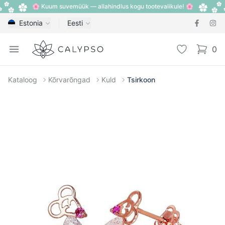
🌸 Kuum suvemüük — allahindlus kogu tootevalikule! 🌸
Estonia
Eesti
Calypso
Open menu
Lemmik
0
items i
Kataloog
Kõrvarõngad
Kuld
Tsirkoon