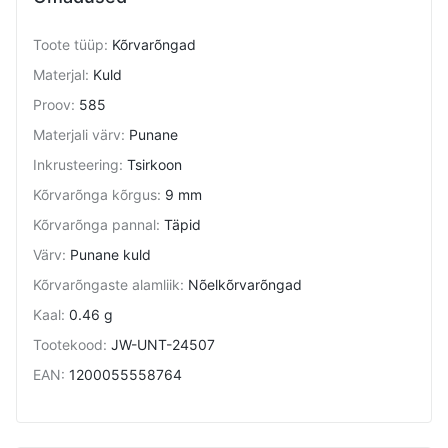
Toote tüüp
:
Kõrvarõngad
Materjal
:
Kuld
Proov
:
585
Materjali värv
:
Punane
Inkrusteering
:
Tsirkoon
Kõrvarõnga kõrgus
:
9 mm
Kõrvarõnga pannal
:
Täpid
Värv
:
Punane kuld
Kõrvarõngaste alamliik
:
Nõelkõrvarõngad
Kaal
:
0.46 g
Tootekood
:
JW-UNT-24507
EAN
:
1200055558764