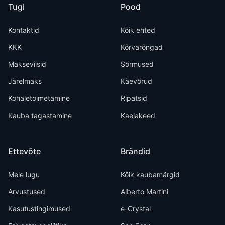
Tugi
Pood
Kontaktid
Kõik ehted
KKK
Kõrvarõngad
Makseviisid
Sõrmused
Järelmaks
Käevõrud
Kohaletoimetamine
Ripatsid
Kauba tagastamine
Kaelakeed
Ettevõte
Brändid
Meie lugu
Kõik kaubamärgid
Arvustused
Alberto Martini
Kasutustingimused
e-Crystal