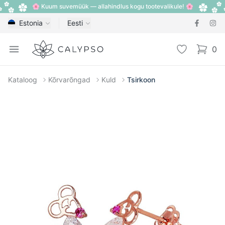
🌸 Kuum suvemüük — allahindlus kogu tootevalikule! 🌸
Estonia
Eesti
Calypso
Open menu
Lemmik
0
items i
Kataloog
Kõrvarõngad
Kuld
Tsirkoon