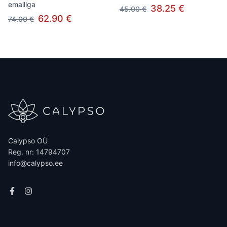
emailiga
38.25 €
45.00 €
62.90 €
74.00 €
Calypso OÜ
Reg. nr: 14794707
info@calypso.ee