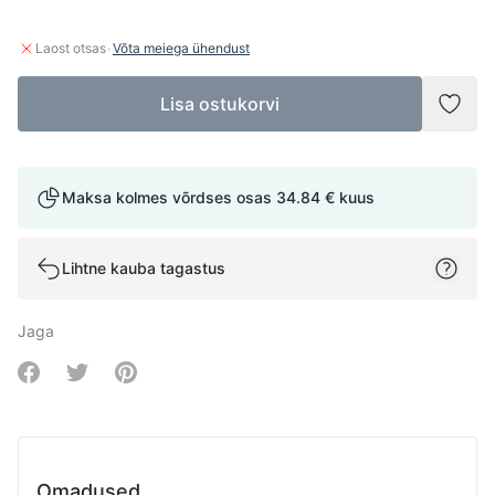
·
Laost otsas
Võta meiega ühendust
Lisa ostukorvi
Lisad
Maksa kolmes võrdses osas
34.84 €
kuus
Lihtne kauba tagastus
Jaga
Share on Facebook
Share on Twitter
Share on Pinterest
Omadused