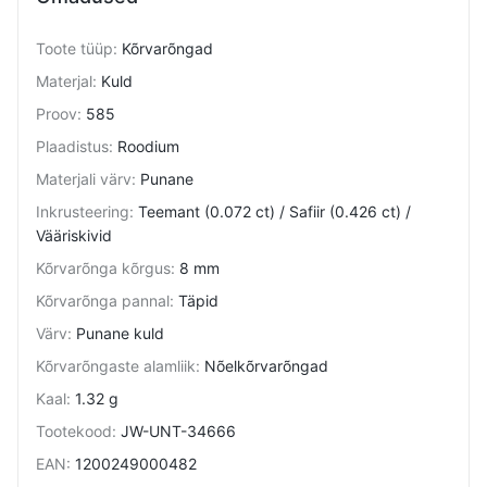
Toote tüüp
:
Kõrvarõngad
Materjal
:
Kuld
Proov
:
585
Plaadistus
:
Roodium
Materjali värv
:
Punane
Inkrusteering
:
Teemant (0.072 ct) / Safiir (0.426 ct) /
Vääriskivid
Kõrvarõnga kõrgus
:
8 mm
Kõrvarõnga pannal
:
Täpid
Värv
:
Punane kuld
Kõrvarõngaste alamliik
:
Nõelkõrvarõngad
Kaal
:
1.32 g
Tootekood
:
JW-UNT-34666
EAN
:
1200249000482