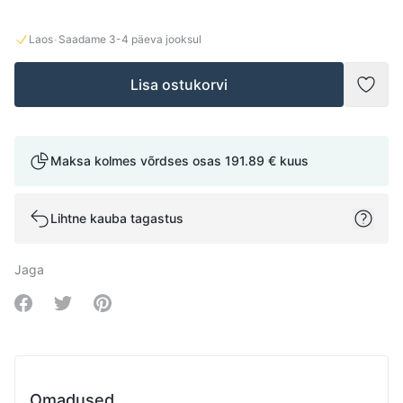
·
Laos
Saadame
3-4
päeva jooksul
Lisa ostukorvi
Lisad
Maksa kolmes võrdses osas
191.89 €
kuus
Lihtne kauba tagastus
Jaga
Share on Facebook
Share on Twitter
Share on Pinterest
Omadused