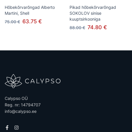
Hõbekõrvarõngad Alberto
Pikad hõbekõrvarõngad
Martini, Shell
SOKOLOV sinise
kuuptsirkooniga
63.75 €
75.00 €
74.80 €
88.00 €
Calypso OÜ
Reg. nr: 14794707
info@calypso.ee