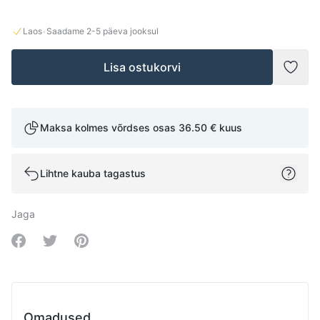
·
Laos
Saadame
2-5
päeva jooksul
Lisa ostukorvi
Lisad
Maksa kolmes võrdses osas
36.50 €
kuus
Lihtne kauba tagastus
Jaga
Share on Facebook
Share on Twitter
Share on Pinterest
Omadused