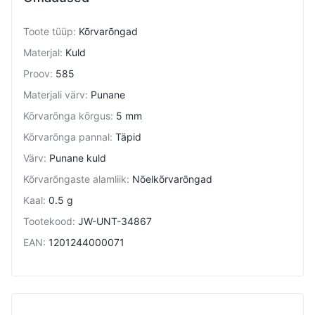
Toote tüüp
:
Kõrvarõngad
Materjal
:
Kuld
Proov
:
585
Materjali värv
:
Punane
Kõrvarõnga kõrgus
:
5 mm
Kõrvarõnga pannal
:
Täpid
Värv
:
Punane kuld
Kõrvarõngaste alamliik
:
Nõelkõrvarõngad
Kaal
:
0.5 g
Tootekood
:
JW-UNT-34867
EAN
:
1201244000071