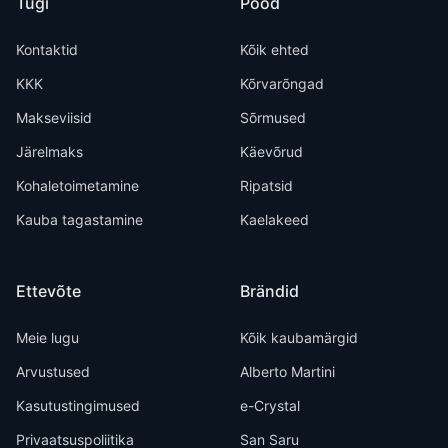
Tugi
Pood
Kontaktid
Kõik ehted
KKK
Kõrvarõngad
Makseviisid
Sõrmused
Järelmaks
Käevõrud
Kohaletoimetamine
Ripatsid
Kauba tagastamine
Kaelakeed
Ettevõte
Brändid
Meie lugu
Kõik kaubamärgid
Arvustused
Alberto Martini
Kasutustingimused
e-Crystal
Privaatsuspoliitika
San Saru