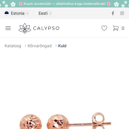
🌸 Kuum suvemüük — allahindlus kogu tootevalikule! 🌸
Estonia
Eesti
Calypso
Open menu
Lemmik
0
items i
Kataloog
Kõrvarõngad
Kuld