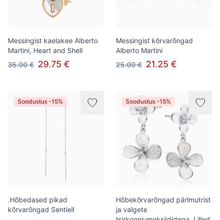
Messingist kaelakee Alberto
Messingist kõrvarõngad
Martini, Heart and Shell
Alberto Martini
29.75 €
21.25 €
35.00 €
25.00 €
Soodustus -15%
Soodustus -15%
.Hõbedased pikad
Hõbekõrvarõngad pärlmutrist
kõrvarõngad Sentiell
ja valgete
tsirkooniumoksiididega, Lilled