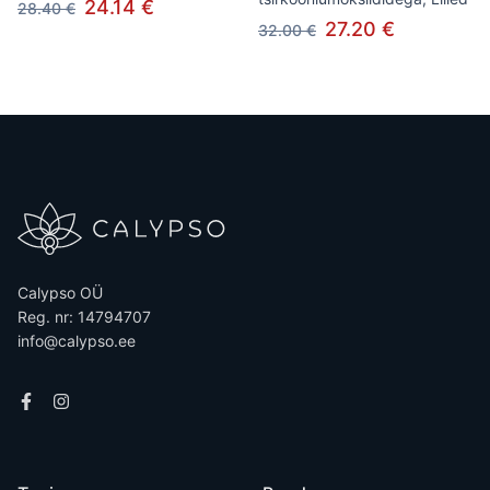
24.14 €
28.40 €
27.20 €
32.00 €
Calypso OÜ
Reg. nr: 14794707
info@calypso.ee