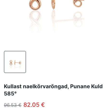
Kullast naelkõrvarõngad, Punane Kuld
585°
82.05 €
96.53 €