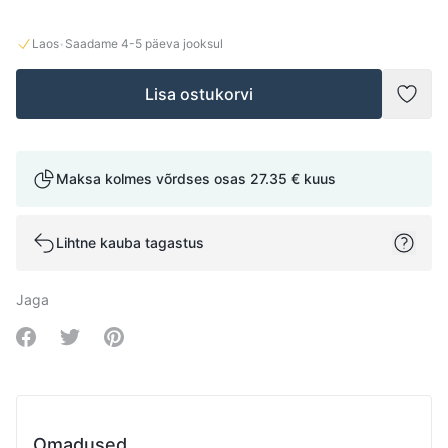
·
Laos
Saadame
4-5
päeva jooksul
Lisa ostukorvi
Lisad
Maksa kolmes võrdses osas
27.35 €
kuus
Lihtne kauba tagastus
Jaga
Share on Facebook
Share on Twitter
Share on Pinterest
Omadused