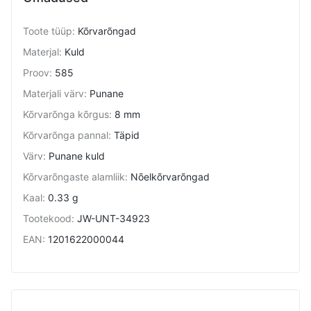
Toote tüüp
:
Kõrvarõngad
Materjal
:
Kuld
Proov
:
585
Materjali värv
:
Punane
Kõrvarõnga kõrgus
:
8 mm
Kõrvarõnga pannal
:
Täpid
Värv
:
Punane kuld
Kõrvarõngaste alamliik
:
Nõelkõrvarõngad
Kaal
:
0.33 g
Tootekood
:
JW-UNT-34923
EAN
:
1201622000044