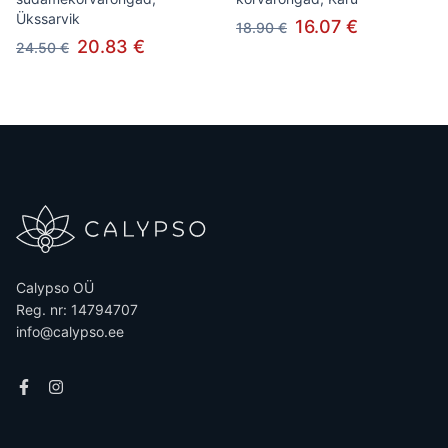
Ükssarvik
16.07 €
18.90 €
20.83 €
24.50 €
Calypso OÜ
Reg. nr: 14794707
info@calypso.ee