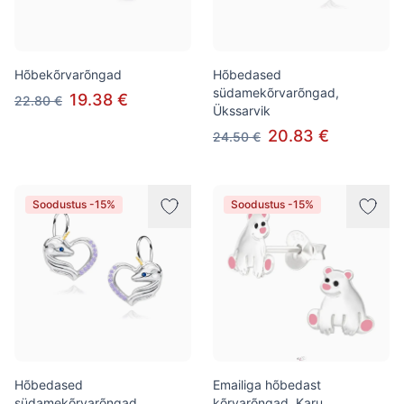
Hõbekõrvarõngad
Hõbedased
südamekõrvarõngad,
19.38 €
22.80 €
Ükssarvik
20.83 €
24.50 €
Soodustus -15%
Soodustus -15%
Hõbedased
Emailiga hõbedast
südamekõrvarõngad,
kõrvarõngad, Karu