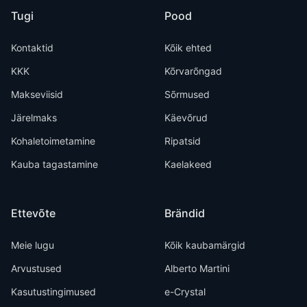
Tugi
Pood
Kontaktid
Kõik ehted
KKK
Kõrvarõngad
Makseviisid
Sõrmused
Järelmaks
Käevõrud
Kohaletoimetamine
Ripatsid
Kauba tagastamine
Kaelakeed
Ettevõte
Brändid
Meie lugu
Kõik kaubamärgid
Arvustused
Alberto Martini
Kasutustingimused
e-Crystal