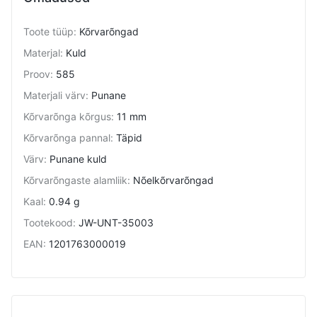
Toote tüüp
:
Kõrvarõngad
Materjal
:
Kuld
Proov
:
585
Materjali värv
:
Punane
Kõrvarõnga kõrgus
:
11 mm
Kõrvarõnga pannal
:
Täpid
Värv
:
Punane kuld
Kõrvarõngaste alamliik
:
Nõelkõrvarõngad
Kaal
:
0.94 g
Tootekood
:
JW-UNT-35003
EAN
:
1201763000019