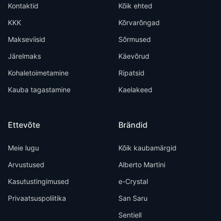
Kontaktid
Kõik ehted
KKK
Kõrvarõngad
Makseviisid
Sõrmused
Järelmaks
Käevõrud
Kohaletoimetamine
Ripatsid
Kauba tagastamine
Kaelakeed
Ettevõte
Brändid
Meie lugu
Kõik kaubamärgid
Arvustused
Alberto Martini
Kasutustingimused
e-Crystal
Privaatsuspoliitika
San Saru
Sentiell