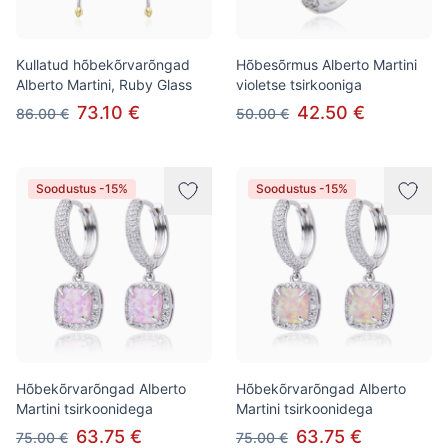
Kullatud hõbekõrvarõngad
Hõbesõrmus Alberto Martini
Alberto Martini, Ruby Glass
violetse tsirkooniga
73.10 €
42.50 €
86.00 €
50.00 €
Soodustus -15%
Soodustus -15%
Hõbekõrvarõngad Alberto
Hõbekõrvarõngad Alberto
Martini tsirkoonidega
Martini tsirkoonidega
63.75 €
63.75 €
75.00 €
75.00 €