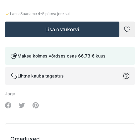
·
Laos
Saadame
4-5
päeva jooksul
Lisa ostukorvi
Lisad
Maksa kolmes võrdses osas
66.73 €
kuus
Lihtne kauba tagastus
Jaga
Share on Facebook
Share on Twitter
Share on Pinterest
Omadused