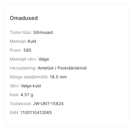
Omadused
Toote tüüp
:
Sõrmused
Materjal
:
Kuld
Proov
:
585
Materjali värv
:
Valge
Inkrusteering
:
Ametüst / Poolvääriskivid
Rõnga siseläbimõõt
:
18.5 mm
Värv
:
Valge kuld
Kaal
:
4.57 g
Tootekood
:
JW-UNT-15824
EAN
:
1100110412065