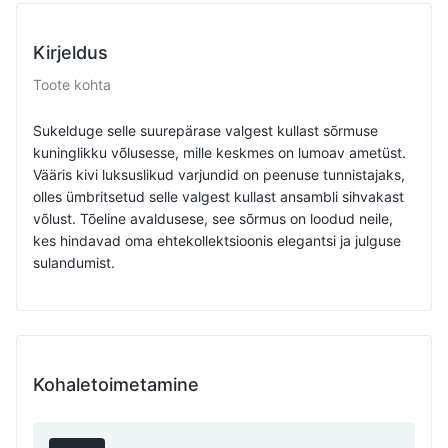
Kirjeldus
Toote kohta
Sukelduge selle suurepärase valgest kullast sõrmuse
kuninglikku võlusesse, mille keskmes on lumoav ametüst.
Vääris kivi luksuslikud varjundid on peenuse tunnistajaks,
olles ümbritsetud selle valgest kullast ansambli sihvakast
võlust. Tõeline avaldusese, see sõrmus on loodud neile,
kes hindavad oma ehtekollektsioonis elegantsi ja julguse
sulandumist.
Kohaletoimetamine