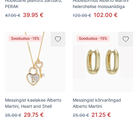
Hõbedane jalavõru SanSaru,
Hõbesõrmus Alberto Martini
PERAK
helerohelise moissaniidiga
39.95 €
102.00 €
47.00 €
120.00 €
Soodustus -15%
Soodustus -15%
Messingist kaelakee Alberto
Messingist kõrvarõngad
Martini, Heart and Shell
Alberto Martini
29.75 €
21.25 €
35.00 €
25.00 €