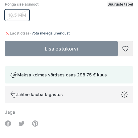
Rõnga siseläbimõõt
Suuruste tabel
Rõnga siseläbimõõt
18.5 MM
·
Laost otsas
Võta meiega ühendust
Lisa ostukorvi
Lisad
Maksa kolmes võrdses osas
298.75 €
kuus
Lihtne kauba tagastus
Jaga
Share on Facebook
Share on Twitter
Share on Pinterest