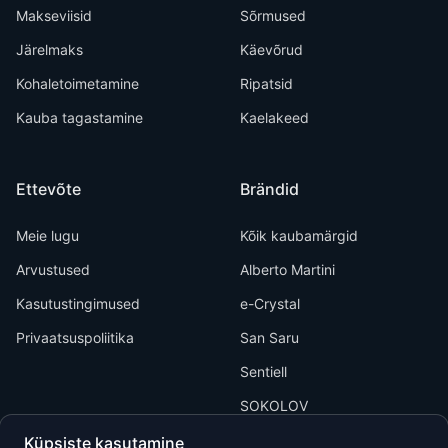
Makseviisid
Sõrmused
Järelmaks
Käevõrud
Kohaletoimetamine
Ripatsid
Kauba tagastamine
Kaelakeed
Ettevõte
Brändid
Meie lugu
Kõik kaubamärgid
Arvustused
Alberto Martini
Kasutustingimused
e-Crystal
Privaatsuspoliitika
San Saru
Sentiell
SOKOLOV
Küpsiste kasutamine