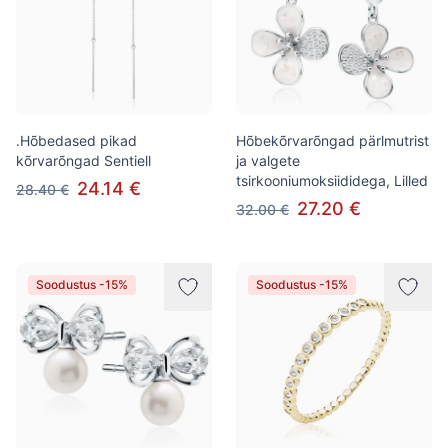
.Hõbedased pikad
Hõbekõrvarõngad pärlmutrist
kõrvarõngad Sentiell
ja valgete
tsirkooniumoksiididega, Lilled
24.14 €
28.40 €
27.20 €
32.00 €
Soodustus -15%
Soodustus -15%