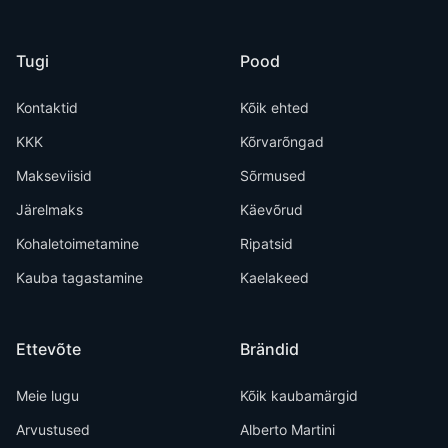
Tugi
Pood
Kontaktid
Kõik ehted
KKK
Kõrvarõngad
Makseviisid
Sõrmused
Järelmaks
Käevõrud
Kohaletoimetamine
Ripatsid
Kauba tagastamine
Kaelakeed
Ettevõte
Brändid
Meie lugu
Kõik kaubamärgid
Arvustused
Alberto Martini