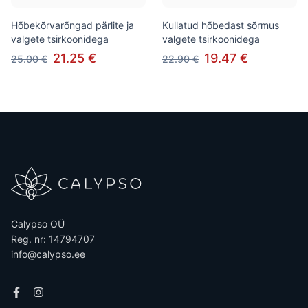
Hõbekõrvarõngad pärlite ja
Kullatud hõbedast sõrmus
valgete tsirkoonidega
valgete tsirkoonidega
21.25 €
19.47 €
25.00 €
22.90 €
Calypso OÜ
Reg. nr: 14794707
info@calypso.ee