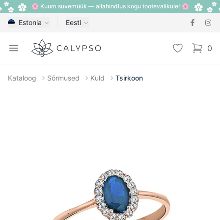
🌸 Kuum suvemüük — allahindlus kogu tootevalikule! 🌸
Estonia
Eesti
Calypso
Open menu
Lemmik
0
items i
Kataloog
Sõrmused
Kuld
Tsirkoon