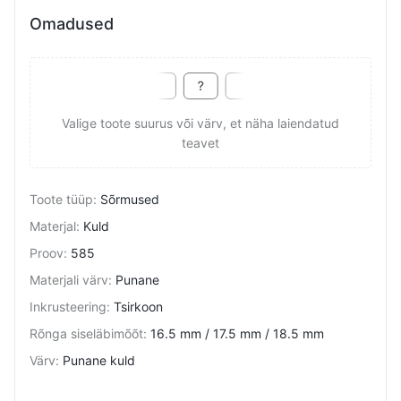
Omadused
Valige toote suurus või värv, et näha laiendatud
teavet
Toote tüüp
:
Sõrmused
Materjal
:
Kuld
Proov
:
585
Materjali värv
:
Punane
Inkrusteering
:
Tsirkoon
Rõnga siseläbimõõt
:
16.5 mm / 17.5 mm / 18.5 mm
Värv
:
Punane kuld