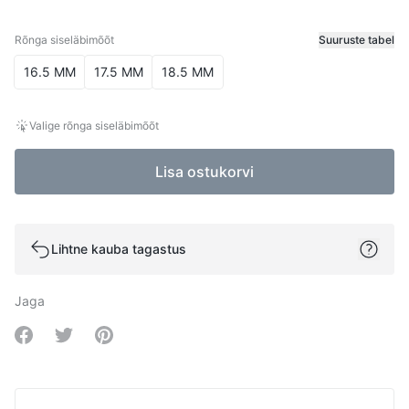
Rõnga siseläbimõõt
Suuruste tabel
Rõnga siseläbimõõt
16.5 MM
17.5 MM
18.5 MM
Valige rõnga siseläbimõõt
Lisa ostukorvi
Lihtne kauba tagastus
Jaga
Share on Facebook
Share on Twitter
Share on Pinterest