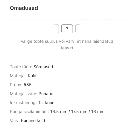
Omadused
Valige toote suurus või värv, et näha laiendatud
teavet
Toote tüüp
:
Sõrmused
Materjal
:
Kuld
Proov
:
585
Materjali värv
:
Punane
Inkrusteering
:
Tsirkoon
Rõnga siseläbimõõt
:
16.5 mm / 17.5 mm / 16 mm
Värv
:
Punane kuld