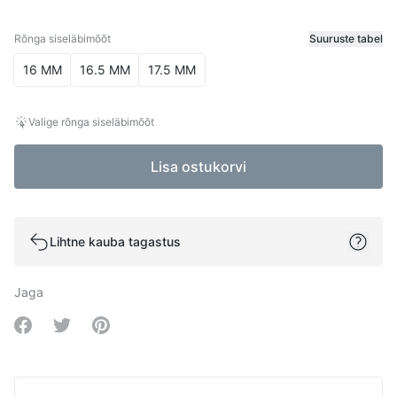
Rõnga siseläbimõõt
Suuruste tabel
Rõnga siseläbimõõt
16 MM
16.5 MM
17.5 MM
Valige rõnga siseläbimõõt
Lisa ostukorvi
Lihtne kauba tagastus
Jaga
Share on Facebook
Share on Twitter
Share on Pinterest