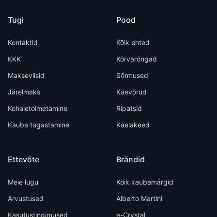
Tugi
Pood
Kontaktid
Kõik ehted
KKK
Kõrvarõngad
Makseviisid
Sõrmused
Järelmaks
Käevõrud
Kohaletoimetamine
Ripatsid
Kauba tagastamine
Kaelakeed
Ettevõte
Brändid
Meie lugu
Kõik kaubamärgid
Arvustused
Alberto Martini
Kasutustingimused
e-Crystal