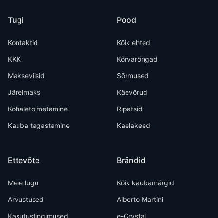
Tugi
Pood
Kontaktid
Kõik ehted
KKK
Kõrvarõngad
Makseviisid
Sõrmused
Järelmaks
Käevõrud
Kohaletoimetamine
Ripatsid
Kauba tagastamine
Kaelakeed
Ettevõte
Brändid
Meie lugu
Kõik kaubamärgid
Arvustused
Alberto Martini
Kasutustingimused
e-Crystal