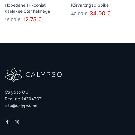
Hõbedane silikoonist
Kõrvarõngad Spike
kaelakee Star helmega
34.00 €
40.00 €
12.75 €
15.00 €
Calypso OÜ
Reg. nr: 14794707
info@calypso.ee