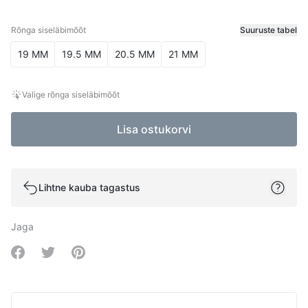
Rõnga siseläbimõõt
Suuruste tabel
Rõnga siseläbimõõt
19 MM
19.5 MM
20.5 MM
21 MM
Valige rõnga siseläbimõõt
Lisa ostukorvi
Lihtne kauba tagastus
Jaga
Share on Facebook
Share on Twitter
Share on Pinterest