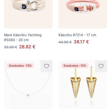
Mere Käevõru Yachting
Käevõru #7214 - 17 cm
#5080 - 20 cm
38.17 €
44.90 €
28.82 €
33.90 €
Soodustus -15%
Soodustus -15%