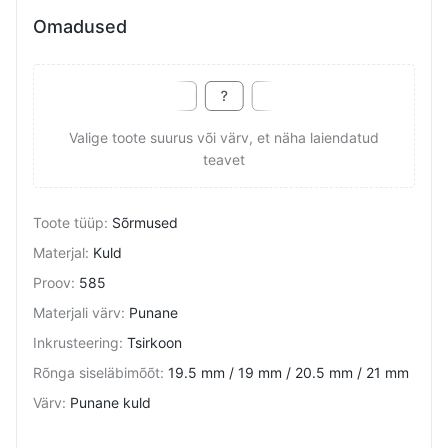
Omadused
Valige toote suurus või värv, et näha laiendatud
teavet
Toote tüüp
:
Sõrmused
Materjal
:
Kuld
Proov
:
585
Materjali värv
:
Punane
Inkrusteering
:
Tsirkoon
Rõnga siseläbimõõt
:
19.5 mm / 19 mm / 20.5 mm / 21 mm
Värv
:
Punane kuld