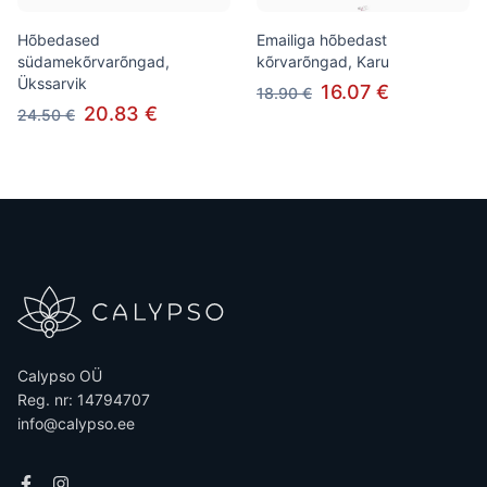
Hõbedased
Emailiga hõbedast
südamekõrvarõngad,
kõrvarõngad, Karu
Ükssarvik
16.07 €
18.90 €
20.83 €
24.50 €
Calypso OÜ
Reg. nr: 14794707
info@calypso.ee