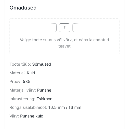
Omadused
Valige toote suurus või värv, et näha laiendatud
teavet
Toote tüüp
:
Sõrmused
Materjal
:
Kuld
Proov
:
585
Materjali värv
:
Punane
Inkrusteering
:
Tsirkoon
Rõnga siseläbimõõt
:
16.5 mm / 16 mm
Värv
:
Punane kuld