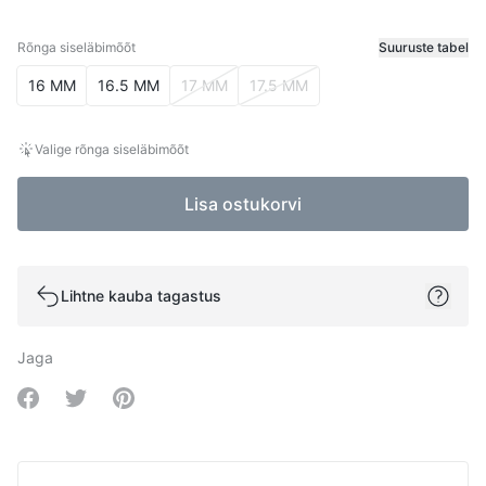
Rõnga siseläbimõõt
Suuruste tabel
Rõnga siseläbimõõt
16 MM
16.5 MM
17 MM
17.5 MM
Valige rõnga siseläbimõõt
Lisa ostukorvi
Lihtne kauba tagastus
Jaga
Share on Facebook
Share on Twitter
Share on Pinterest