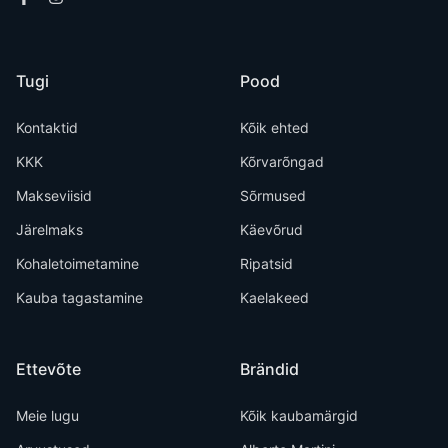
Tugi
Pood
Kontaktid
Kõik ehted
KKK
Kõrvarõngad
Makseviisid
Sõrmused
Järelmaks
Käevõrud
Kohaletoimetamine
Ripatsid
Kauba tagastamine
Kaelakeed
Ettevõte
Brändid
Meie lugu
Kõik kaubamärgid