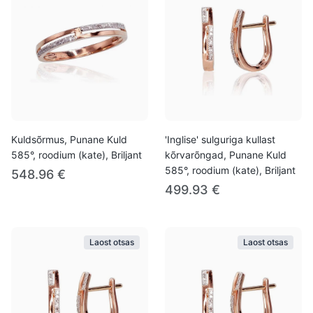
Kuldsõrmus, Punane Kuld
'Inglise' sulguriga kullast
585°, roodium (kate), Briljant
kõrvarõngad, Punane Kuld
585°, roodium (kate), Briljant
548.96 €
499.93 €
Laost otsas
Laost otsas