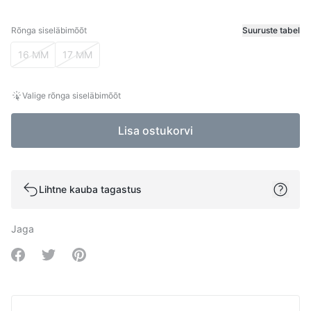
Rõnga siseläbimõõt
Suuruste tabel
Rõnga siseläbimõõt
16 MM
17 MM
Valige rõnga siseläbimõõt
Lisa ostukorvi
Lihtne kauba tagastus
Jaga
Share on Facebook
Share on Twitter
Share on Pinterest