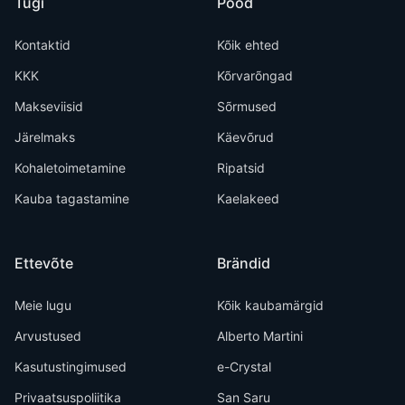
Tugi
Pood
Kontaktid
Kõik ehted
KKK
Kõrvarõngad
Makseviisid
Sõrmused
Järelmaks
Käevõrud
Kohaletoimetamine
Ripatsid
Kauba tagastamine
Kaelakeed
Ettevõte
Brändid
Meie lugu
Kõik kaubamärgid
Arvustused
Alberto Martini
Kasutustingimused
e-Crystal
Privaatsuspoliitika
San Saru