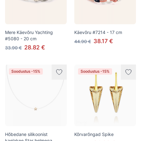
Mere Käevõru Yachting
Käevõru #7214 - 17 cm
#5080 - 20 cm
38.17 €
44.90 €
28.82 €
33.90 €
Soodustus -15%
Soodustus -15%
Hõbedane silikoonist
Kõrvarõngad Spike
kaelakee Star helmega