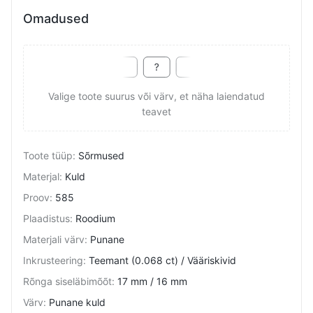
Omadused
Valige toote suurus või värv, et näha laiendatud
teavet
Toote tüüp
:
Sõrmused
Materjal
:
Kuld
Proov
:
585
Plaadistus
:
Roodium
Materjali värv
:
Punane
Inkrusteering
:
Teemant (0.068 ct) / Vääriskivid
Rõnga siseläbimõõt
:
17 mm / 16 mm
Värv
:
Punane kuld