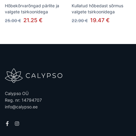
Hõbekõrvarõngad pärlite ja
Kullatud hõbedast sõrmus
valgete tsirkoonidega
valgete tsirkoonidega
21.25 €
19.47 €
25.00 €
22.90 €
Calypso OÜ
Reg. nr: 14794707
info@calypso.ee