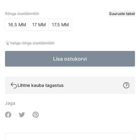
Rõnga siseläbimõõt
Suuruste tabel
Rõnga siseläbimõõt
16.5 MM
17 MM
17.5 MM
Valige rõnga siseläbimõõt
Lisa ostukorvi
Lihtne kauba tagastus
Jaga
Share on Facebook
Share on Twitter
Share on Pinterest