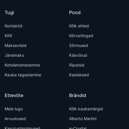
Tugi
Pood
Kontaktid
Kõik ehted
KKK
Kõrvarõngad
Makseviisid
Sõrmused
Järelmaks
Käevõrud
Kohaletoimetamine
Ripatsid
Kauba tagastamine
Kaelakeed
Ettevõte
Brändid
Meie lugu
Kõik kaubamärgid
Arvustused
Alberto Martini
Kasutustingimused
e-Crystal