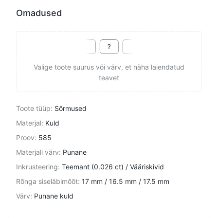
Omadused
Valige toote suurus või värv, et näha laiendatud
teavet
Toote tüüp
:
Sõrmused
Materjal
:
Kuld
Proov
:
585
Materjali värv
:
Punane
Inkrusteering
:
Teemant (0.026 ct) / Vääriskivid
Rõnga siseläbimõõt
:
17 mm / 16.5 mm / 17.5 mm
Värv
:
Punane kuld