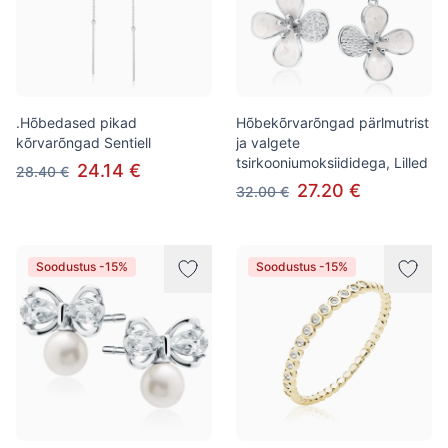
.Hõbedased pikad
Hõbekõrvarõngad pärlmutrist
kõrvarõngad Sentiell
ja valgete
tsirkooniumoksiididega, Lilled
24.14 €
28.40 €
27.20 €
32.00 €
Soodustus -15%
Soodustus -15%