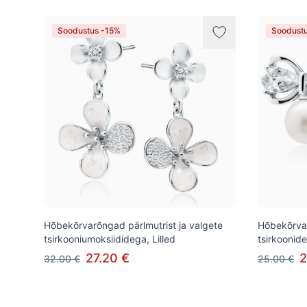
Soodustus -15%
Soodust
Hõbekõrvarõngad pärlmutrist ja valgete
Hõbekõrvar
tsirkooniumoksiididega, Lilled
tsirkoonid
27.20 €
2
32.00 €
25.00 €