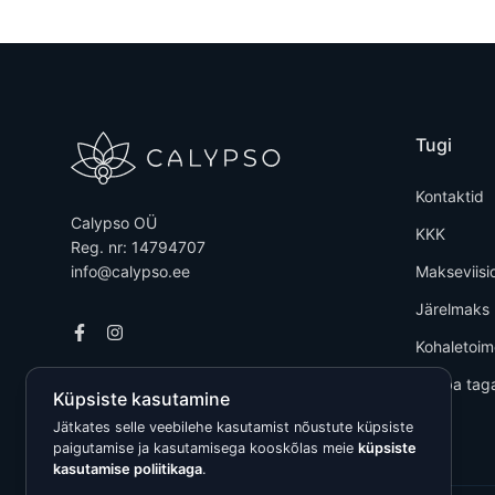
Tugi
Kontaktid
Calypso OÜ
KKK
Reg. nr: 14794707
info@calypso.ee
Makseviisi
Järelmaks
Kohaletoi
Kauba tag
Küpsiste kasutamine
Jätkates selle veebilehe kasutamist nõustute küpsiste
paigutamise ja kasutamisega kooskõlas meie
küpsiste
kasutamise poliitikaga
.