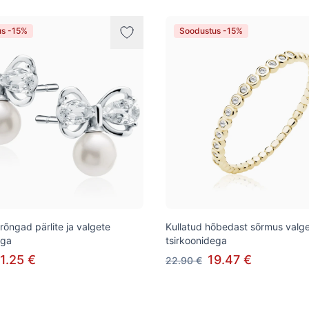
us -15%
Soodustus -15%
õngad pärlite ja valgete
Kullatud hõbedast sõrmus valg
ega
tsirkoonidega
1.25 €
19.47 €
22.90 €