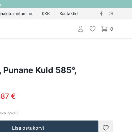
ohaletoimetamine
KKK
Kontaktid
Logi sisse
Lemmik
0
items in cart,
, Punane Kuld 585°,
.87 €
eva jooksul
Lisa ostukorvi
Lisada soov