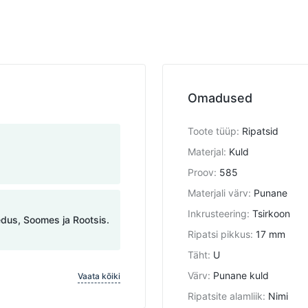
Omadused
Toote tüüp
:
Ripatsid
Materjal
:
Kuld
Proov
:
585
Materjali värv
:
Punane
Inkrusteering
:
Tsirkoon
edus, Soomes ja Rootsis.
Ripatsi pikkus
:
17 mm
Täht
:
U
Värv
:
Punane kuld
Vaata kõiki
Ripatsite alamliik
:
Nimi