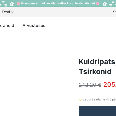
🌸 Kuum suvemüük — allahindlus kogu tootevalikule! 🌸
Eesti
K
Brändid
Arvustused
Kuldripats
Tsirkonid
205
242.20 €
·
Laos
Saadame
4-5
pä