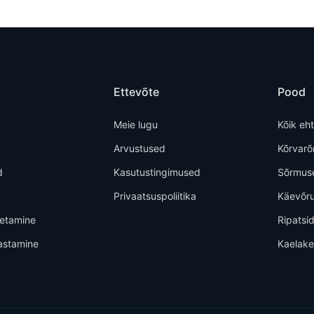
Ettevõte
Pood
Meie lugu
Kõik eh
Arvustused
Kõrvar
d
Kasutustingimused
Sõrmus
Privaatsuspoliitika
Käevõr
metamine
Ripatsi
astamine
Kaelak