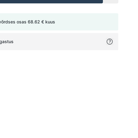
võrdses osas
68.62 €
kuus
agastus
ok
itter
on Pinterest