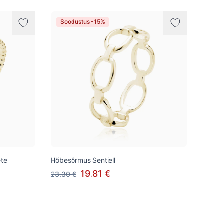
Soodustus -15%
ete
Hõbesõrmus Sentiell
19.81 €
23.30 €