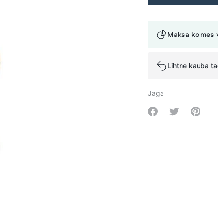
Maksa kolmes 
Lihtne kauba t
Jaga
Share on Facebo
Share on Tw
Share 