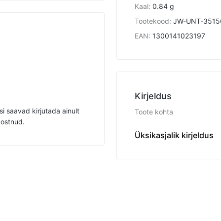
Kaal
:
0.84 g
Tootekood
:
JW-UNT-3515
EAN
:
1300141023197
Kirjeldus
i saavad kirjutada ainult
Toote kohta
 ostnud.
U
Üksikasjalik kirjeldus