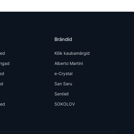
Brändid
ted
Kõik kaubamärgid
õngad
Alberto Martini
ed
e-Crystal
ud
San Saru
d
Sentiell
eed
SOKOLOV