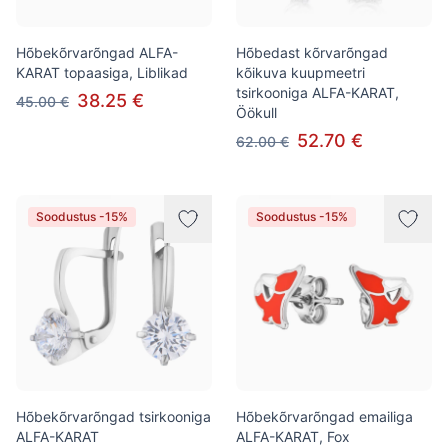
Hõbekõrvarõngad ALFA-
Hõbedast kõrvarõngad
KARAT topaasiga, Liblikad
kõikuva kuupmeetri
tsirkooniga ALFA-KARAT,
38.25 €
45.00 €
Öökull
52.70 €
62.00 €
Soodustus -15%
Soodustus -15%
Hõbekõrvarõngad tsirkooniga
Hõbekõrvarõngad emailiga
ALFA-KARAT
ALFA-KARAT, Fox