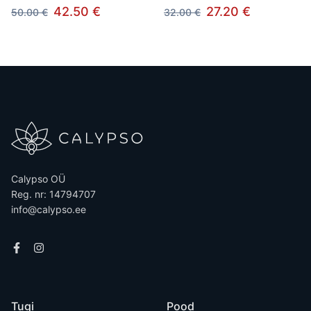
42.50 €
27.20 €
50.00 €
32.00 €
Calypso OÜ
Reg. nr: 14794707
info@calypso.ee
Tugi
Pood