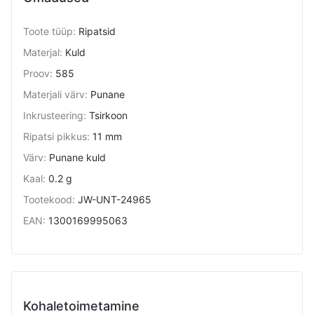
Toote tüüp
:
Ripatsid
Materjal
:
Kuld
Proov
:
585
Materjali värv
:
Punane
Inkrusteering
:
Tsirkoon
Ripatsi pikkus
:
11 mm
Värv
:
Punane kuld
Kaal
:
0.2 g
Tootekood
:
JW-UNT-24965
EAN
:
1300169995063
Kohaletoimetamine