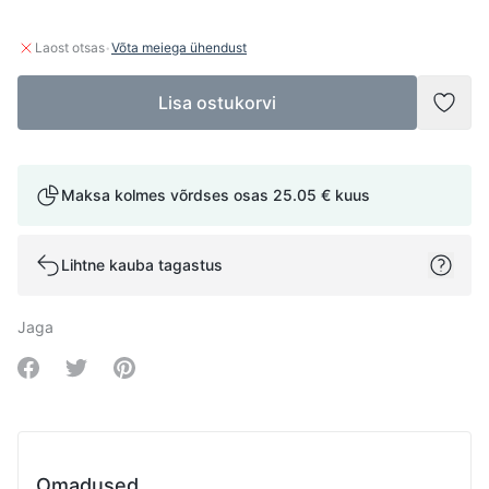
·
Laost otsas
Võta meiega ühendust
Lisa ostukorvi
Lisad
Maksa kolmes võrdses osas
25.05 €
kuus
Lihtne kauba tagastus
Jaga
Share on Facebook
Share on Twitter
Share on Pinterest
Omadused