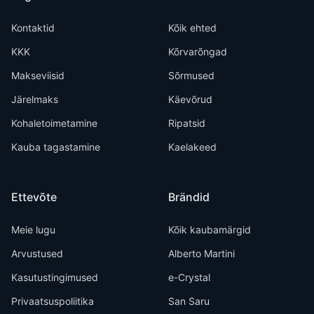
Kontaktid
Kõik ehted
KKK
Kõrvarõngad
Makseviisid
Sõrmused
Järelmaks
Käevõrud
Kohaletoimetamine
Ripatsid
Kauba tagastamine
Kaelakeed
Ettevõte
Brändid
Meie lugu
Kõik kaubamärgid
Arvustused
Alberto Martini
Kasutustingimused
e-Crystal
Privaatsuspoliitika
San Saru