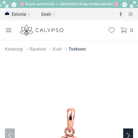
🌸 Kuum suvemüük — allahindlus kogu tootevalikule! 🌸
Estonia
Eesti
Calypso
Open menu
Lemmik
0
items i
Kataloog
Ripatsid
Kuld
Tsirkoon