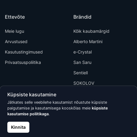
Ettevõte
Brändid
Meie lugu
Kõik kaubamärgid
Arvustused
Alberto Martini
Kasutustingimused
e-Crystal
Privaatsuspoliitika
San Saru
Sentiell
SOKOLOV
Küpsiste kasutamine
Jätkates selle veebilehe kasutamist nõustute küpsiste
paigutamise ja kasutamisega kooskõlas meie
küpsiste
kasutamise poliitikaga
.
Kõik õigused kaitstud © 2026 Calypso
Kinnita