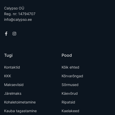
Calypso OÜ
Reg. nr: 14794707
info@calypso.ee
Tugi
Pood
Kontaktid
Kõik ehted
KKK
Kõrvarõngad
Makseviisid
Sõrmused
Järelmaks
Käevõrud
Kohaletoimetamine
Ripatsid
Kauba tagastamine
Kaelakeed