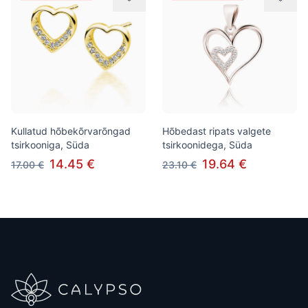
Kullatud hõbekõrvarõngad
Hõbedast ripats valgete
tsirkooniga, Süda
tsirkoonidega, Süda
14.45 €
19.64 €
17.00 €
23.10 €