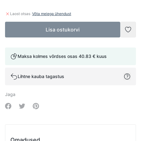
·
Laost otsas
Võta meiega ühendust
Lisa ostukorvi
Lisad
Maksa kolmes võrdses osas
40.83 €
kuus
Lihtne kauba tagastus
Jaga
Share on Facebook
Share on Twitter
Share on Pinterest
Omadused