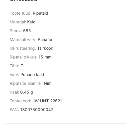
Toote tüüp
:
Ripatsid
Materjal
:
Kuld
Proov
:
585
Materjali värv
:
Punane
Inkrusteering
:
Tsirkoon
Ripatsi pikkus
:
15 mm
Täht
:
O
Värv
:
Punane kuld
Ripatsite alamliik
:
Nimi
Kaal
:
0.45 g
Tootekood
:
JW-UNT-22621
EAN
:
1300759000047