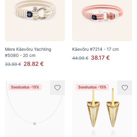
Mere Käevõru Yachting
Käevõru #7214 - 17 cm
#5080 - 20 cm
38.17 €
44.90 €
28.82 €
33.90 €
Soodustus -15%
Soodustus -15%