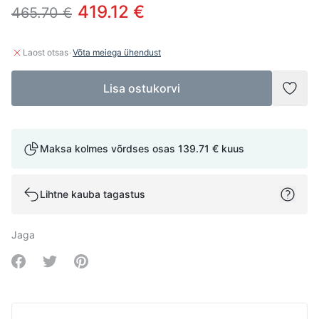
419.12 €
465.70 €
·
Laost otsas
Võta meiega ühendust
Lisa ostukorvi
Lisad
Maksa kolmes võrdses osas
139.71 €
kuus
Lihtne kauba tagastus
Jaga
Share on Facebook
Share on Twitter
Share on Pinterest