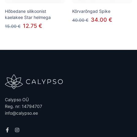
Hõbedane silikoonist
Kõrvarõngad Spike
kaelakee Star helmega
34.00 €
40.00 €
12.75 €
15.00 €
Calypso OÜ
Reg. nr: 14794707
info@calypso.ee