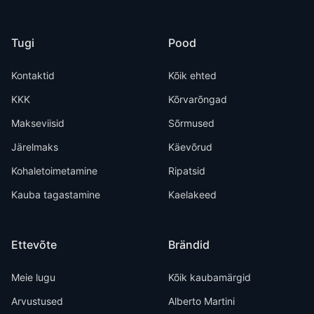
Tugi
Pood
Kontaktid
Kõik ehted
KKK
Kõrvarõngad
Makseviisid
Sõrmused
Järelmaks
Käevõrud
Kohaletoimetamine
Ripatsid
Kauba tagastamine
Kaelakeed
Ettevõte
Brändid
Meie lugu
Kõik kaubamärgid
Arvustused
Alberto Martini