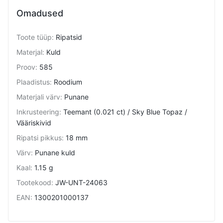
Omadused
Toote tüüp
:
Ripatsid
Materjal
:
Kuld
Proov
:
585
Plaadistus
:
Roodium
Materjali värv
:
Punane
Inkrusteering
:
Teemant (0.021 ct) / Sky Blue Topaz /
Vääriskivid
Ripatsi pikkus
:
18 mm
Värv
:
Punane kuld
Kaal
:
1.15 g
Tootekood
:
JW-UNT-24063
EAN
:
1300201000137