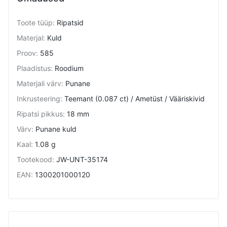
Toote tüüp
:
Ripatsid
Materjal
:
Kuld
Proov
:
585
Plaadistus
:
Roodium
Materjali värv
:
Punane
Inkrusteering
:
Teemant (0.087 ct) / Ametüst / Vääriskivid
Ripatsi pikkus
:
18 mm
Värv
:
Punane kuld
Kaal
:
1.08 g
Tootekood
:
JW-UNT-35174
EAN
:
1300201000120