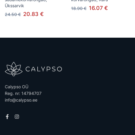
Ükssarvik
16.07 €
18.90 €
20.83 €
24.50 €
Calypso OÜ
Reg. nr: 14794707
info@calypso.ee