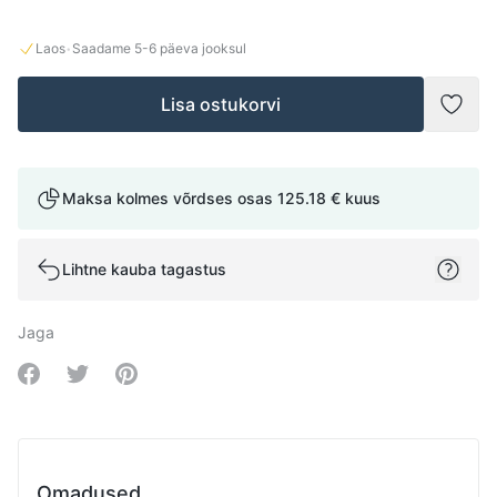
·
Laos
Saadame
5-6
päeva jooksul
Lisa ostukorvi
Lisad
Maksa kolmes võrdses osas
125.18 €
kuus
Lihtne kauba tagastus
Jaga
Share on Facebook
Share on Twitter
Share on Pinterest
Omadused