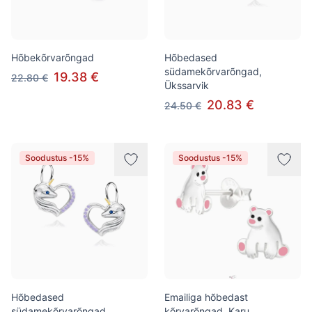
Hõbekõrvarõngad
Hõbedased
südamekõrvarõngad,
19.38 €
22.80 €
Ükssarvik
20.83 €
24.50 €
Soodustus -15%
Soodustus -15%
Hõbedased
Emailiga hõbedast
südamekõrvarõngad,
kõrvarõngad, Karu