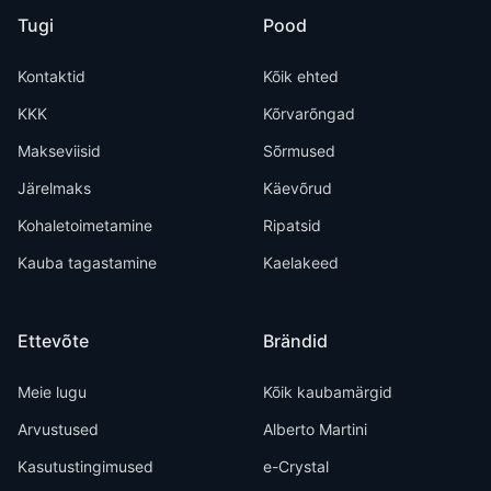
Tugi
Pood
Kontaktid
Kõik ehted
KKK
Kõrvarõngad
Makseviisid
Sõrmused
Järelmaks
Käevõrud
Kohaletoimetamine
Ripatsid
Kauba tagastamine
Kaelakeed
Ettevõte
Brändid
Meie lugu
Kõik kaubamärgid
Arvustused
Alberto Martini
Kasutustingimused
e-Crystal