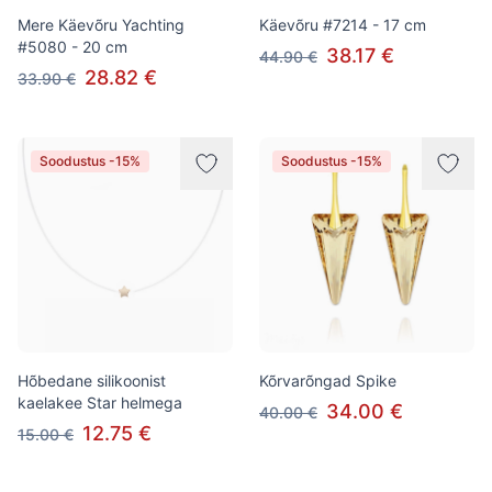
Mere Käevõru Yachting
Käevõru #7214 - 17 cm
#5080 - 20 cm
38.17 €
44.90 €
28.82 €
33.90 €
Soodustus -15%
Soodustus -15%
Hõbedane silikoonist
Kõrvarõngad Spike
kaelakee Star helmega
34.00 €
40.00 €
12.75 €
15.00 €