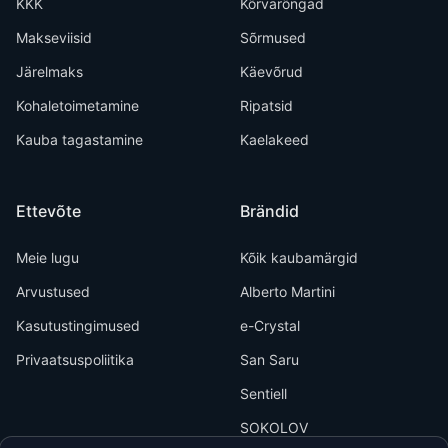
KKK
Kõrvarõngad
Makseviisid
Sõrmused
Järelmaks
Käevõrud
Kohaletoimetamine
Ripatsid
Kauba tagastamine
Kaelakeed
Ettevõte
Brändid
Meie lugu
Kõik kaubamärgid
Arvustused
Alberto Martini
Kasutustingimused
e-Crystal
Privaatsuspoliitika
San Saru
Sentiell
SOKOLOV