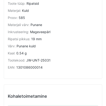
Toote tüüp
:
Ripatsid
Materjal
:
Kuld
Proov
:
585
Materjali värv
:
Punane
Inkrusteering
:
Mageveepärl
Ripatsi pikkus
:
19 mm
Värv
:
Punane kuld
Kaal
:
0.54 g
Tootekood
:
JW-UNT-25031
EAN
:
1301086000014
Kohaletoimetamine