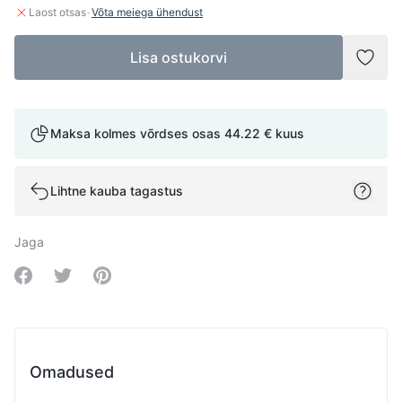
·
Laost otsas
Võta meiega ühendust
Lisa ostukorvi
Lisad
Maksa kolmes võrdses osas
44.22 €
kuus
Lihtne kauba tagastus
Jaga
Share on Facebook
Share on Twitter
Share on Pinterest
Omadused