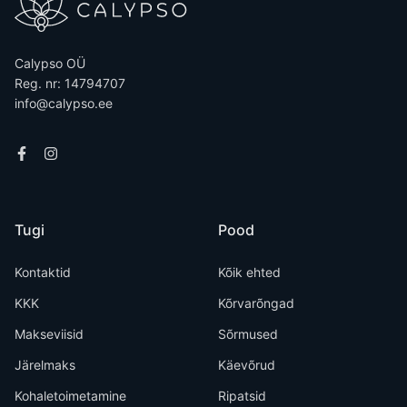
Calypso OÜ
Reg. nr: 14794707
info@calypso.ee
Tugi
Pood
Kontaktid
Kõik ehted
KKK
Kõrvarõngad
Makseviisid
Sõrmused
Järelmaks
Käevõrud
Kohaletoimetamine
Ripatsid