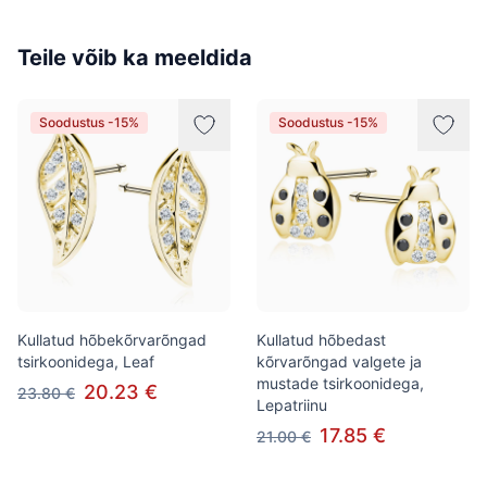
Teile võib ka meeldida
Soodustus -15%
Soodustus -15%
Kullatud hõbekõrvarõngad
Kullatud hõbedast
tsirkoonidega, Leaf
kõrvarõngad valgete ja
mustade tsirkoonidega,
20.23 €
23.80 €
Lepatriinu
17.85 €
21.00 €