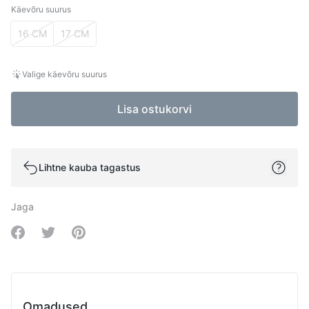
Käevõru suurus
Käevõru suurus
16 CM
17 CM
Valige käevõru suurus
Lisa ostukorvi
Lihtne kauba tagastus
Jaga
Share on Facebook
Share on Twitter
Share on Pinterest
Omadused