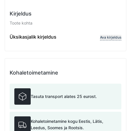
Kirjeldus
Toote kohta
Reguleeritav pikkus
Üksikasjalik kirjeldus
Ava kirjeldus
Kohaletoimetamine
Tasuta transport alates 25 eurost.
Kohaletoimetamine kogu Eestis, Lätis,
Leedus, Soomes ja Rootsis.