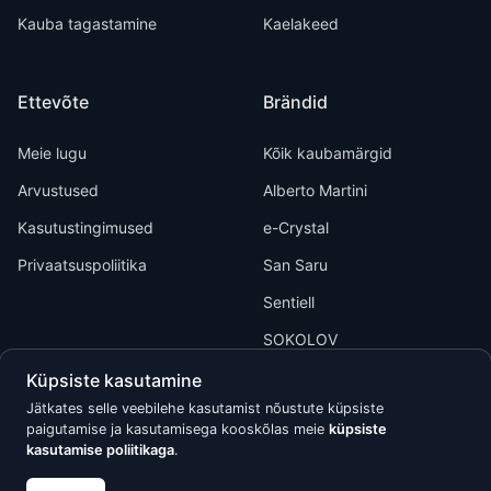
Kauba tagastamine
Kaelakeed
Ettevõte
Brändid
Meie lugu
Kõik kaubamärgid
Arvustused
Alberto Martini
Kasutustingimused
e-Crystal
Privaatsuspoliitika
San Saru
Sentiell
SOKOLOV
Küpsiste kasutamine
Jätkates selle veebilehe kasutamist nõustute küpsiste
paigutamise ja kasutamisega kooskõlas meie
küpsiste
kasutamise poliitikaga
.
Kõik õigused kaitstud © 2026 Calypso