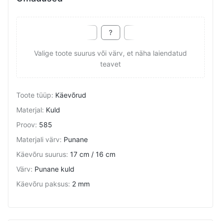
Valige toote suurus või värv, et näha laiendatud
teavet
Toote tüüp
:
Käevõrud
Materjal
:
Kuld
Proov
:
585
Materjali värv
:
Punane
Käevõru suurus
:
17 cm / 16 cm
Värv
:
Punane kuld
Käevõru paksus
:
2 mm