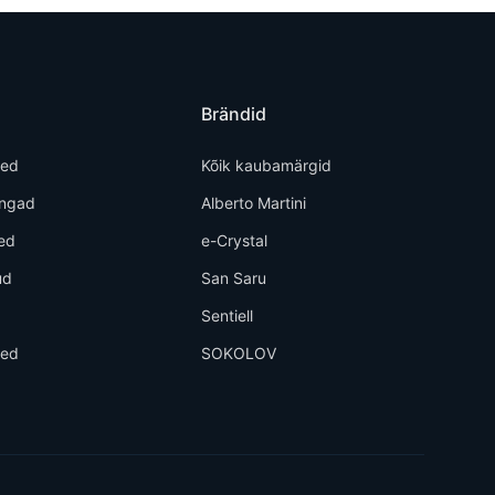
Brändid
ted
Kõik kaubamärgid
õngad
Alberto Martini
ed
e-Crystal
ud
San Saru
d
Sentiell
eed
SOKOLOV