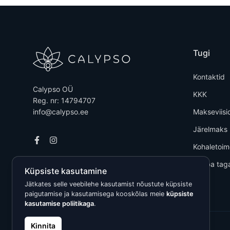
Tugi
Kontaktid
Calypso OÜ
KKK
Reg. nr: 14794707
info@calypso.ee
Makseviisi
Järelmaks
Kohaletoi
Kauba tag
Küpsiste kasutamine
Jätkates selle veebilehe kasutamist nõustute küpsiste
paigutamise ja kasutamisega kooskõlas meie
küpsiste
kasutamise poliitikaga
.
Kinnita
Kõik õigused kaitstud © 2026 Calypso