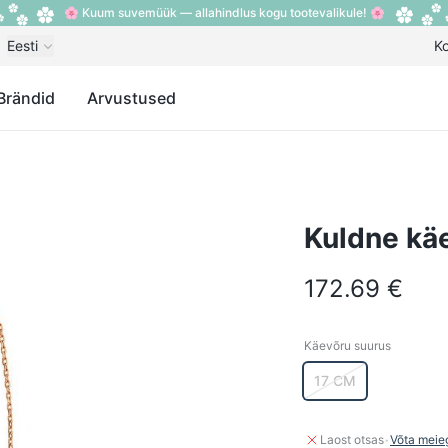
🌸 Kuum suvemüük — allahindlus kogu tootevalikule! 🌸
Eesti
K
Brändid
Arvustused
Kuldne kä
172.69 €
Käevõru suurus
Käevõru suurus
17 CM
·
Laost otsas
Võta meie