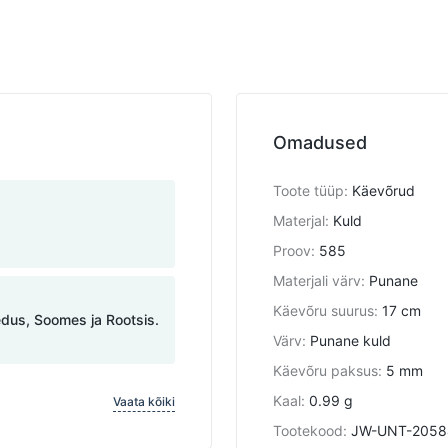
Omadused
Toote tüüp
:
Käevõrud
Materjal
:
Kuld
Proov
:
585
Materjali värv
:
Punane
Käevõru suurus
:
17 cm
edus, Soomes ja Rootsis.
Värv
:
Punane kuld
Käevõru paksus
:
5 mm
Kaal
:
0.99 g
Vaata kõiki
Tootekood
:
JW-UNT-2058