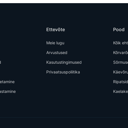
Ettevõte
Pood
Meie lugu
Kõik eh
Arvustused
Kõrvar
d
Kasutustingimused
Sõrmus
Privaatsuspoliitika
Käevõr
metamine
Ripatsi
astamine
Kaelak