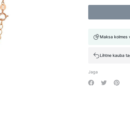
Maksa kolmes 
Lihtne kauba t
Jaga
Share on Facebo
Share on Tw
Share 