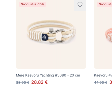
Soodustus -15%
Soodust
Mere Käevõru Yachting #5080 - 20 cm
Käevõru #
28.82 €
3
33.90 €
44.90 €