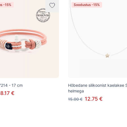
us -15%
Soodustus -15%
7214 - 17 cm
Hõbedane silikoonist kaelakee 
helmega
8.17 €
12.75 €
15.00 €