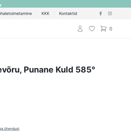
ohaletoimetamine
KKK
Kontaktid
Logi sisse
Lemmik
0
items in cart,
evõru, Punane Kuld 585°
ga ühendust