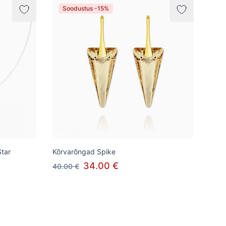
Soodustus -15%
Star
Kõrvarõngad Spike
34.00 €
40.00 €