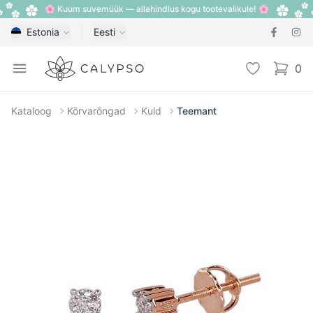
🌸 Kuum suvemüük — allahindlus kogu tootevalikule! 🌸
Estonia
Eesti
Calypso
Open menu
Lemmik
0
items i
Kataloog
Kõrvarõngad
Kuld
Teemant