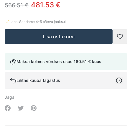
481.53 €
566.51 €
·
Laos
Saadame
4-5
päeva jooksul
Lisa ostukorvi
Lisad
Maksa kolmes võrdses osas
160.51 €
kuus
Lihtne kauba tagastus
Jaga
Share on Facebook
Share on Twitter
Share on Pinterest