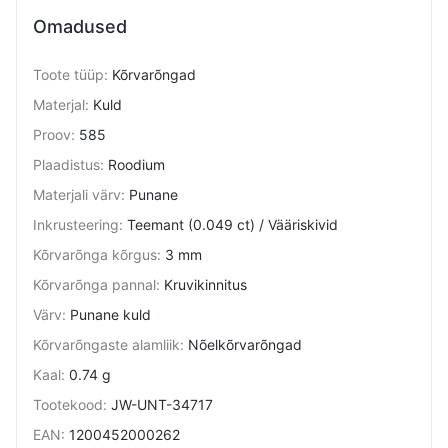
Omadused
Toote tüüp
:
Kõrvarõngad
Materjal
:
Kuld
Proov
:
585
Plaadistus
:
Roodium
Materjali värv
:
Punane
Inkrusteering
:
Teemant (0.049 ct) / Vääriskivid
Kõrvarõnga kõrgus
:
3 mm
Kõrvarõnga pannal
:
Kruvikinnitus
Värv
:
Punane kuld
Kõrvarõngaste alamliik
:
Nõelkõrvarõngad
Kaal
:
0.74 g
Tootekood
:
JW-UNT-34717
EAN
:
1200452000262