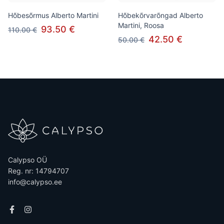
Hõbesõrmus Alberto Martini
Hõbekõrvarõngad Alberto
Martini, Roosa
93.50 €
110.00 €
42.50 €
50.00 €
Calypso OÜ
Reg. nr: 14794707
info@calypso.ee