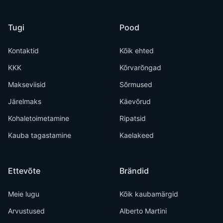
Tugi
Pood
Kontaktid
Kõik ehted
KKK
Kõrvarõngad
Makseviisid
Sõrmused
Järelmaks
Käevõrud
Kohaletoimetamine
Ripatsid
Kauba tagastamine
Kaelakeed
Ettevõte
Brändid
Meie lugu
Kõik kaubamärgid
Arvustused
Alberto Martini