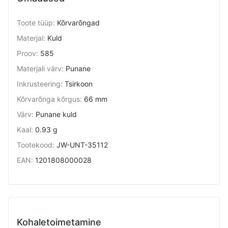
Toote tüüp
:
Kõrvarõngad
Materjal
:
Kuld
Proov
:
585
Materjali värv
:
Punane
Inkrusteering
:
Tsirkoon
Kõrvarõnga kõrgus
:
66 mm
Värv
:
Punane kuld
Kaal
:
0.93 g
Tootekood
:
JW-UNT-35112
EAN
:
1201808000028
Kohaletoimetamine