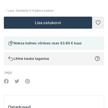
·
Laos
Saadame
5-6
päeva jooksul
Lisa ostukorvi
Lisad
Maksa kolmes võrdses osas
63.89 €
kuus
Lihtne kauba tagastus
Jaga
Share on Facebook
Share on Twitter
Share on Pinterest
Omadused