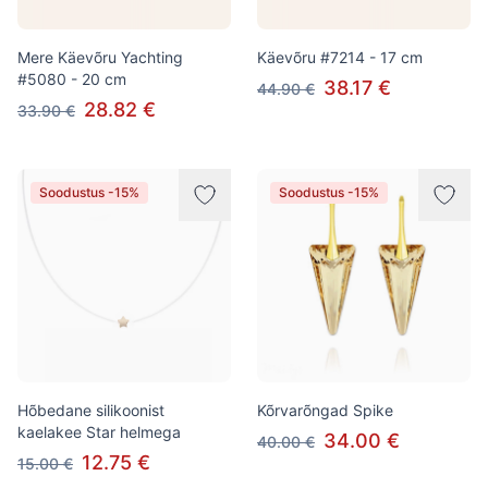
Mere Käevõru Yachting
Käevõru #7214 - 17 cm
#5080 - 20 cm
38.17 €
44.90 €
28.82 €
33.90 €
Soodustus -15%
Soodustus -15%
Hõbedane silikoonist
Kõrvarõngad Spike
kaelakee Star helmega
34.00 €
40.00 €
12.75 €
15.00 €