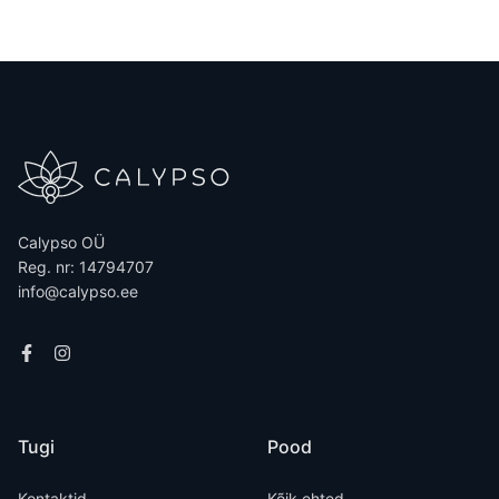
Calypso OÜ
Reg. nr: 14794707
info@calypso.ee
Tugi
Pood
Kontaktid
Kõik ehted