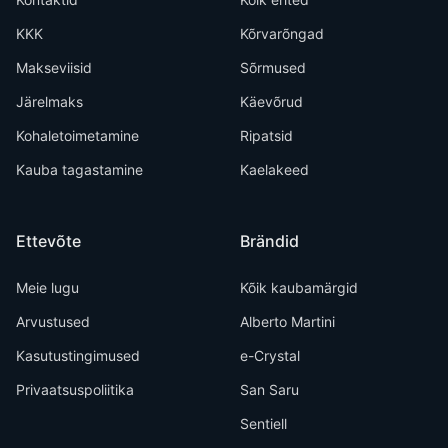
KKK
Kõrvarõngad
Makseviisid
Sõrmused
Järelmaks
Käevõrud
Kohaletoimetamine
Ripatsid
Kauba tagastamine
Kaelakeed
Ettevõte
Brändid
Meie lugu
Kõik kaubamärgid
Arvustused
Alberto Martini
Kasutustingimused
e-Crystal
Privaatsuspoliitika
San Saru
Sentiell