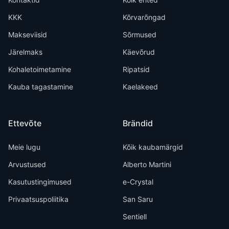
KKK
Kõrvarõngad
Makseviisid
Sõrmused
Järelmaks
Käevõrud
Kohaletoimetamine
Ripatsid
Kauba tagastamine
Kaelakeed
Ettevõte
Brändid
Meie lugu
Kõik kaubamärgid
Arvustused
Alberto Martini
Kasutustingimused
e-Crystal
Privaatsuspoliitika
San Saru
Sentiell