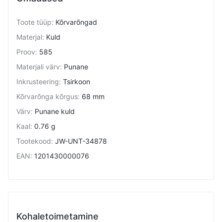
Toote tüüp
:
Kõrvarõngad
Materjal
:
Kuld
Proov
:
585
Materjali värv
:
Punane
Inkrusteering
:
Tsirkoon
Kõrvarõnga kõrgus
:
68 mm
Värv
:
Punane kuld
Kaal
:
0.76 g
Tootekood
:
JW-UNT-34878
EAN
:
1201430000076
Kohaletoimetamine