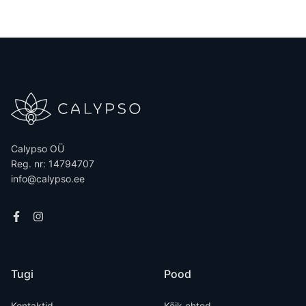
Calypso OÜ
Reg. nr: 14794707
info@calypso.ee
Tugi
Pood
Kontaktid
Kõik ehted