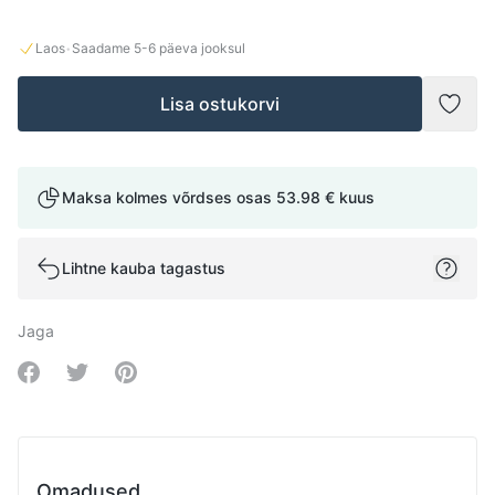
·
Laos
Saadame
5-6
päeva jooksul
Lisa ostukorvi
Lisad
Maksa kolmes võrdses osas
53.98 €
kuus
Lihtne kauba tagastus
Jaga
Share on Facebook
Share on Twitter
Share on Pinterest
Omadused