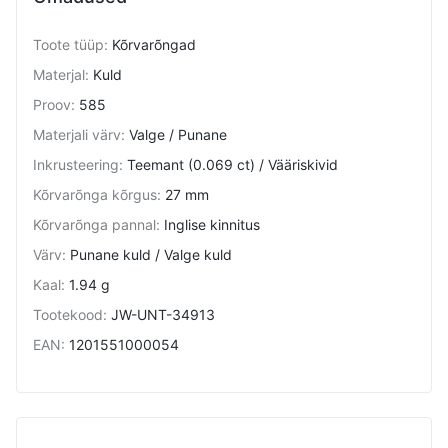
Toote tüüp
:
Kõrvarõngad
Materjal
:
Kuld
Proov
:
585
Materjali värv
:
Valge / Punane
Inkrusteering
:
Teemant (0.069 ct) / Vääriskivid
Kõrvarõnga kõrgus
:
27 mm
Kõrvarõnga pannal
:
Inglise kinnitus
Värv
:
Punane kuld / Valge kuld
Kaal
:
1.94 g
Tootekood
:
JW-UNT-34913
EAN
:
1201551000054