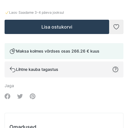
·
Laos
Saadame
3-4
päeva jooksul
Lisa ostukorvi
Lisad
Maksa kolmes võrdses osas
266.26 €
kuus
Lihtne kauba tagastus
Jaga
Share on Facebook
Share on Twitter
Share on Pinterest
Omadused