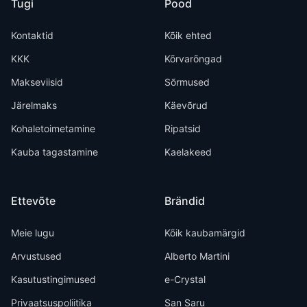
Tugi
Pood
Kontaktid
Kõik ehted
KKK
Kõrvarõngad
Makseviisid
Sõrmused
Järelmaks
Käevõrud
Kohaletoimetamine
Ripatsid
Kauba tagastamine
Kaelakeed
Ettevõte
Brändid
Meie lugu
Kõik kaubamärgid
Arvustused
Alberto Martini
Kasutustingimused
e-Crystal
Privaatsuspoliitika
San Saru