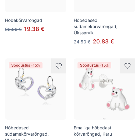
Hõbekõrvarõngad
Hõbedased
südamekõrvarõngad,
19.38 €
22.80 €
Ükssarvik
20.83 €
24.50 €
Soodustus -15%
Soodustus -15%
Hõbedased
Emailiga hõbedast
südamekõrvarõngad,
kõrvarõngad, Karu