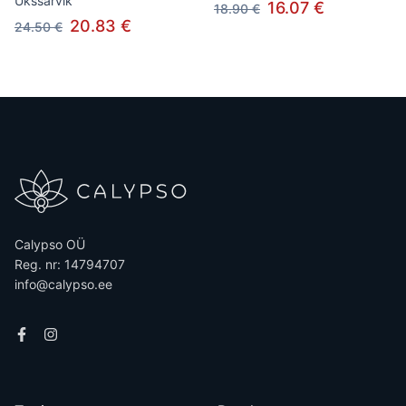
Ükssarvik
16.07 €
18.90 €
20.83 €
24.50 €
Calypso OÜ
Reg. nr: 14794707
info@calypso.ee