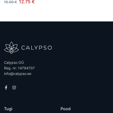
12.75 €
15.00 €
Calypso OÜ
Reg. nr: 14794707
info@calypso.ee
Tugi
Pood