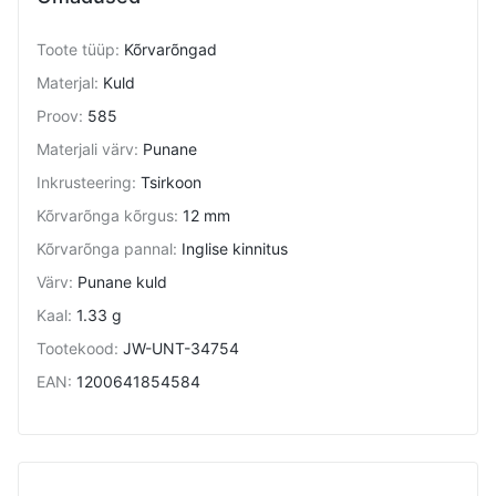
Toote tüüp
:
Kõrvarõngad
Materjal
:
Kuld
Proov
:
585
Materjali värv
:
Punane
Inkrusteering
:
Tsirkoon
Kõrvarõnga kõrgus
:
12 mm
Kõrvarõnga pannal
:
Inglise kinnitus
Värv
:
Punane kuld
Kaal
:
1.33 g
Tootekood
:
JW-UNT-34754
EAN
:
1200641854584