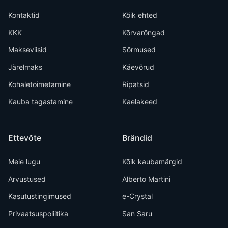
Kontaktid
Kõik ehted
KKK
Kõrvarõngad
Makseviisid
Sõrmused
Järelmaks
Käevõrud
Kohaletoimetamine
Ripatsid
Kauba tagastamine
Kaelakeed
Ettevõte
Brändid
Meie lugu
Kõik kaubamärgid
Arvustused
Alberto Martini
Kasutustingimused
e-Crystal
Privaatsuspoliitika
San Saru