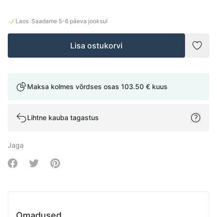
·
Laos
Saadame
5-6
päeva jooksul
Lisa ostukorvi
Lisad
Maksa kolmes võrdses osas
103.50 €
kuus
Lihtne kauba tagastus
Jaga
Share on Facebook
Share on Twitter
Share on Pinterest
Omadused