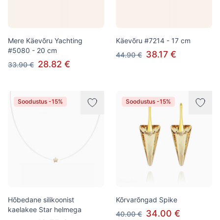
Mere Käevõru Yachting
Käevõru #7214 - 17 cm
#5080 - 20 cm
38.17 €
44.90 €
28.82 €
33.90 €
Soodustus -15%
Soodustus -15%
Hõbedane silikoonist
Kõrvarõngad Spike
kaelakee Star helmega
34.00 €
40.00 €