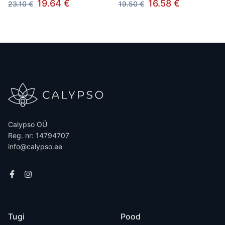
19.64 €
16.58 €
23.10 €
19.50 €
Calypso OÜ
Reg. nr: 14794707
info@calypso.ee
Tugi
Pood