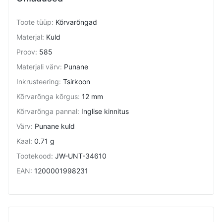
Toote tüüp
:
Kõrvarõngad
Materjal
:
Kuld
Proov
:
585
Materjali värv
:
Punane
Inkrusteering
:
Tsirkoon
Kõrvarõnga kõrgus
:
12 mm
Kõrvarõnga pannal
:
Inglise kinnitus
Värv
:
Punane kuld
Kaal
:
0.71 g
Tootekood
:
JW-UNT-34610
EAN
:
1200001998231