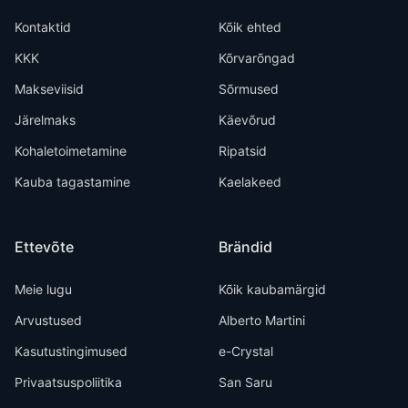
Kontaktid
Kõik ehted
KKK
Kõrvarõngad
Makseviisid
Sõrmused
Järelmaks
Käevõrud
Kohaletoimetamine
Ripatsid
Kauba tagastamine
Kaelakeed
Ettevõte
Brändid
Meie lugu
Kõik kaubamärgid
Arvustused
Alberto Martini
Kasutustingimused
e-Crystal
Privaatsuspoliitika
San Saru