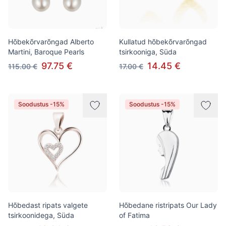
Hõbekõrvarõngad Alberto
Kullatud hõbekõrvarõngad
Martini, Baroque Pearls
tsirkooniga, Süda
97.75 €
14.45 €
115.00 €
17.00 €
Soodustus -15%
Soodustus -15%
Hõbedast ripats valgete
Hõbedane ristripats Our Lady
tsirkoonidega, Süda
of Fatima