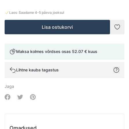
·
Laos
Saadame
4-5
päeva jooksul
Lisa ostukorvi
Lisad
Maksa kolmes võrdses osas
52.07 €
kuus
Lihtne kauba tagastus
Jaga
Share on Facebook
Share on Twitter
Share on Pinterest
Omadused