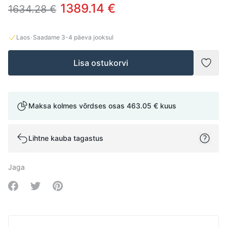
1389.14 €
1634.28 €
·
Laos
Saadame
3-4
päeva jooksul
Lisa ostukorvi
Lisad
Maksa kolmes võrdses osas
463.05 €
kuus
Lihtne kauba tagastus
Jaga
Share on Facebook
Share on Twitter
Share on Pinterest