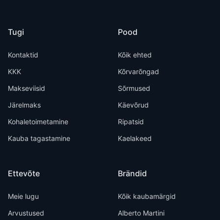
Tugi
Pood
Kontaktid
Kõik ehted
KKK
Kõrvarõngad
Makseviisid
Sõrmused
Järelmaks
Käevõrud
Kohaletoimetamine
Ripatsid
Kauba tagastamine
Kaelakeed
Ettevõte
Brändid
Meie lugu
Kõik kaubamärgid
Arvustused
Alberto Martini