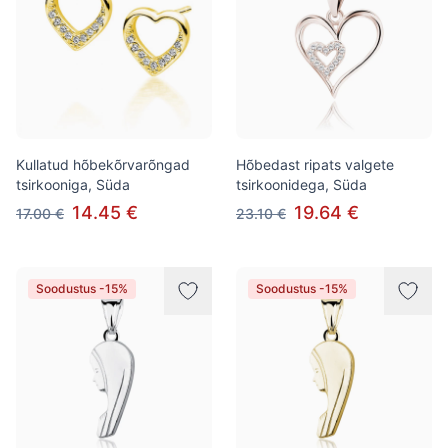
Kullatud hõbekõrvarõngad
Hõbedast ripats valgete
tsirkooniga, Süda
tsirkoonidega, Süda
14.45 €
19.64 €
17.00 €
23.10 €
Soodustus -15%
Soodustus -15%