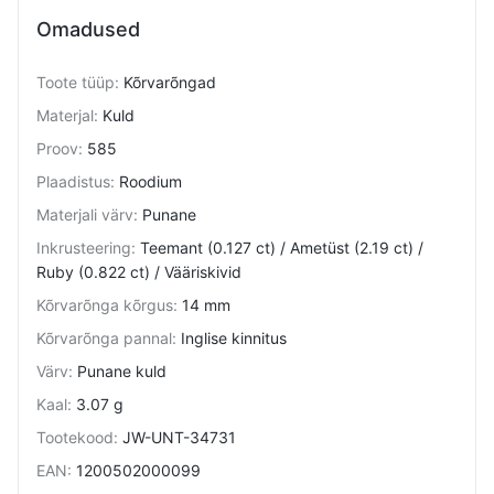
Omadused
Toote tüüp
:
Kõrvarõngad
Materjal
:
Kuld
Proov
:
585
Plaadistus
:
Roodium
Materjali värv
:
Punane
Inkrusteering
:
Teemant (0.127 ct) / Ametüst (2.19 ct) /
Ruby (0.822 ct) / Vääriskivid
Kõrvarõnga kõrgus
:
14 mm
Kõrvarõnga pannal
:
Inglise kinnitus
Värv
:
Punane kuld
Kaal
:
3.07 g
Tootekood
:
JW-UNT-34731
EAN
:
1200502000099