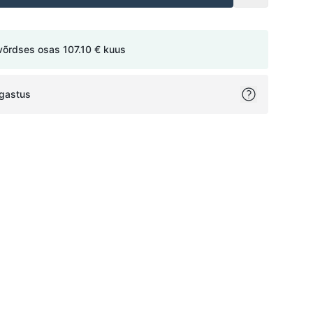
võrdses osas
107.10 €
kuus
agastus
ok
itter
on Pinterest