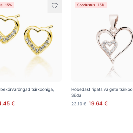
us -15%
Soodustus -15%
õbekõrvarõngad tsirkooniga,
Hõbedast ripats valgete tsirko
Süda
4.45 €
19.64 €
23.10 €