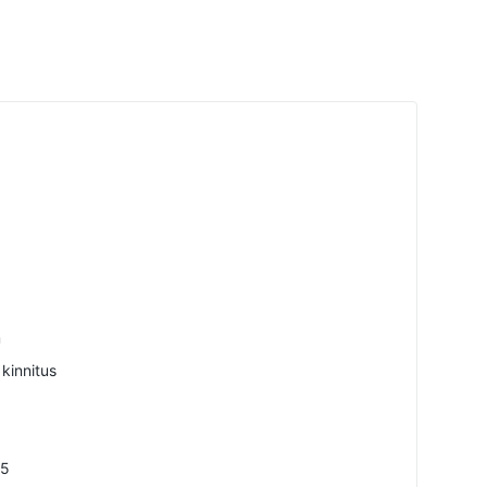
m
 kinnitus
85