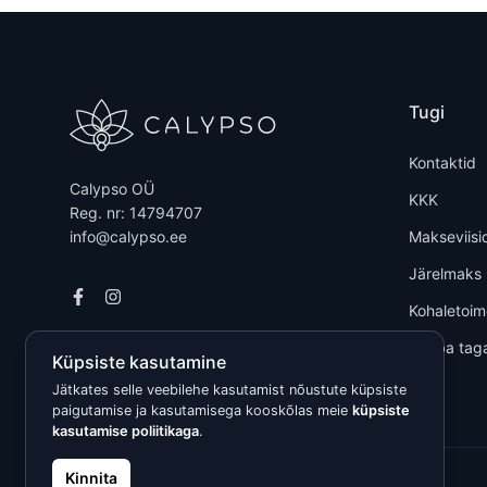
Tugi
Kontaktid
Calypso OÜ
KKK
Reg. nr: 14794707
info@calypso.ee
Makseviisi
Järelmaks
Kohaletoi
Kauba tag
Küpsiste kasutamine
Jätkates selle veebilehe kasutamist nõustute küpsiste
paigutamise ja kasutamisega kooskõlas meie
küpsiste
kasutamise poliitikaga
.
Kinnita
Kõik õigused kaitstud © 2026 Calypso