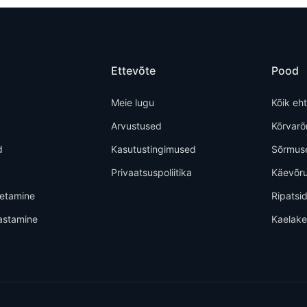
Ettevõte
Pood
Meie lugu
Kõik eh
Arvustused
Kõrvar
d
Kasutustingimused
Sõrmus
Privaatsuspoliitika
Käevõr
metamine
Ripatsi
astamine
Kaelak