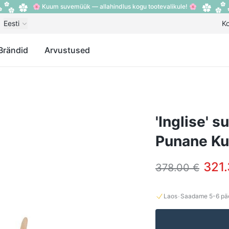
🌸 Kuum suvemüük — allahindlus kogu tootevalikule! 🌸
Eesti
K
Brändid
Arvustused
'Inglise' 
Punane Ku
321.
378.00 €
·
Laos
Saadame
5-6
päe