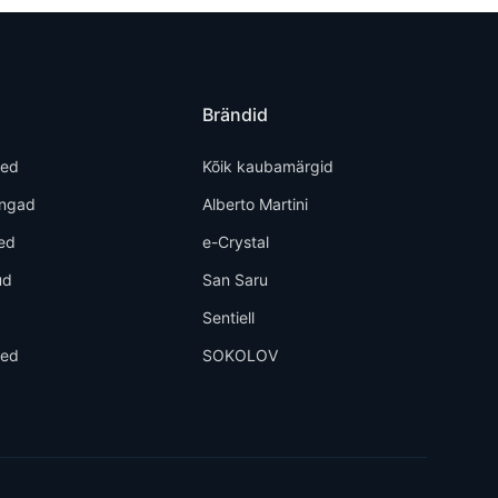
Brändid
ted
Kõik kaubamärgid
õngad
Alberto Martini
ed
e-Crystal
ud
San Saru
d
Sentiell
eed
SOKOLOV