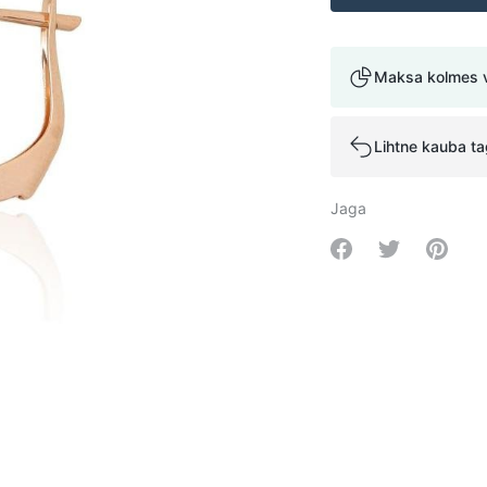
Maksa kolmes 
Lihtne kauba t
Jaga
Share on Facebo
Share on Tw
Share 