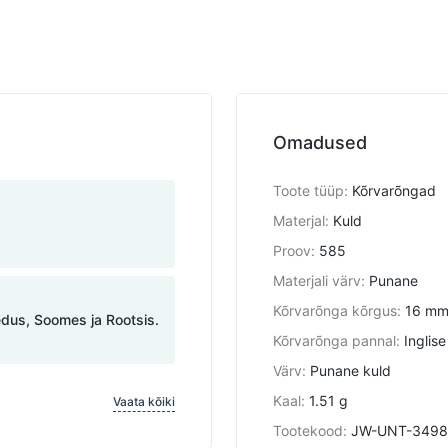
Omadused
Toote tüüp
:
Kõrvarõngad
Materjal
:
Kuld
Proov
:
585
Materjali värv
:
Punane
Kõrvarõnga kõrgus
:
16 m
edus, Soomes ja Rootsis.
Kõrvarõnga pannal
:
Inglise
Värv
:
Punane kuld
Kaal
:
1.51 g
Vaata kõiki
Tootekood
:
JW-UNT-349