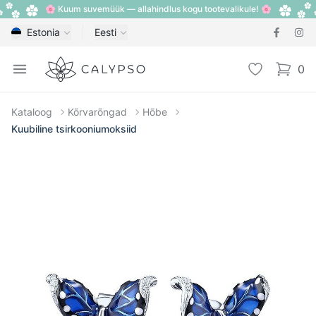
🌸 Kuum suvemüük — allahindlus kogu tootevalikule! 🌸
Estonia
Eesti
Calypso
Open menu
Lemmik
0
items i
Kataloog
Kõrvarõngad
Hõbe
Kuubiline tsirkooniumoksiid