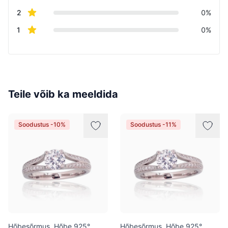
star reviews
2
0%
star reviews
1
0%
Teile võib ka meeldida
Soodustus -10%
Soodustus -11%
Hõbesõrmus, Hõbe 925°,
Hõbesõrmus, Hõbe 925°,