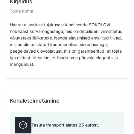
Kirjeldus
Toote kohta
Haarake looduse tujukusest kinni nende SOKOLOVi
hõbedast kõrvarõngastega, mis on detailideni viimistletud
võluvateks liblikateks. Nende elavsinised emailitud tiivad,
mis on üle puistatud kuupmeetilise tsirkooniumiga,
peegeldavad ülevoolavust, mis on garanteeritud, et tõsta
iga riietust. Ideaalne, et lisada oma päevale elegantsi ja
mängulisust.
Kohaletoimetamine
Tasuta transport alates 25 eurost.