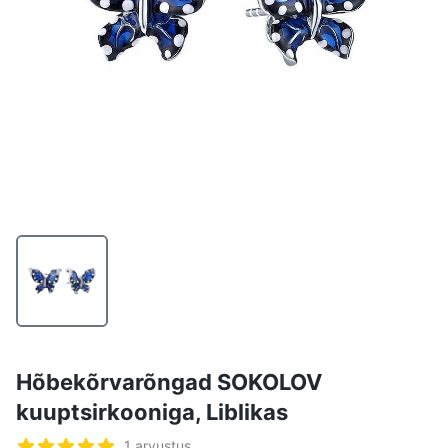
Hõbekõrvarõngad SOKOLOV
kuuptsirkooniga, Liblikas
Arvustused
1 arvustus