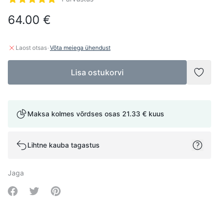
5 tärni 5-st
64.00 €
·
Laost otsas
Võta meiega ühendust
Lisa ostukorvi
Lisad
Maksa kolmes võrdses osas
21.33 €
kuus
Lihtne kauba tagastus
Jaga
Share on Facebook
Share on Twitter
Share on Pinterest