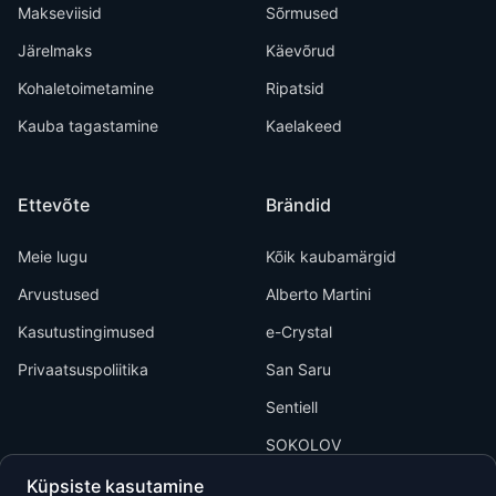
Makseviisid
Sõrmused
Järelmaks
Käevõrud
Kohaletoimetamine
Ripatsid
Kauba tagastamine
Kaelakeed
Ettevõte
Brändid
Meie lugu
Kõik kaubamärgid
Arvustused
Alberto Martini
Kasutustingimused
e-Crystal
Privaatsuspoliitika
San Saru
Sentiell
SOKOLOV
Küpsiste kasutamine