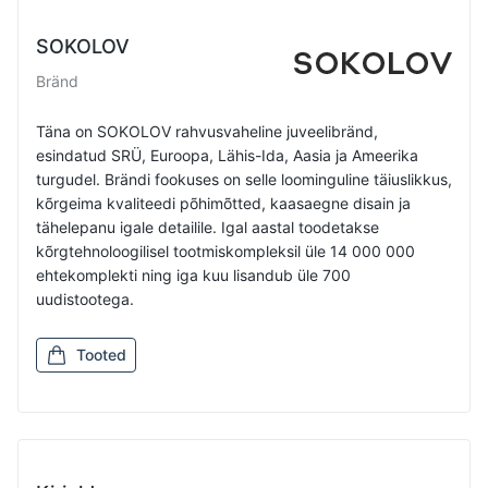
SOKOLOV
Bränd
Täna on SOKOLOV rahvusvaheline juveelibränd,
esindatud SRÜ, Euroopa, Lähis-Ida, Aasia ja Ameerika
turgudel. Brändi fookuses on selle loominguline täiuslikkus,
kõrgeima kvaliteedi põhimõtted, kaasaegne disain ja
tähelepanu igale detailile. Igal aastal toodetakse
kõrgtehnoloogilisel tootmiskompleksil üle 14 000 000
ehtekomplekti ning iga kuu lisandub üle 700
uudistootega.
Tooted