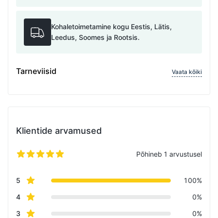
Kohaletoimetamine kogu Eestis, Lätis,
Leedus, Soomes ja Rootsis.
Tarneviisid
Vaata kõiki
Klientide arvamused
Põhineb 1 arvustusel
5 tärni 5-st
Review data
star reviews
5
100%
star reviews
4
0%
star reviews
3
0%