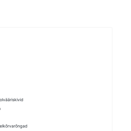
lvääriskivid
m
elkõrvarõngad