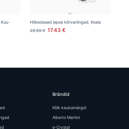
 Kuu-
Hõbedased lapse kõrvarõngad, Koala
17.43 €
20.50 €
Brändid
ted
Kõik kaubamärgid
õngad
Alberto Martini
ed
e-Crystal