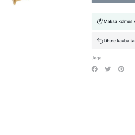
Maksa kolmes 
Lihtne kauba t
Jaga
Share on Facebo
Share on Tw
Share 