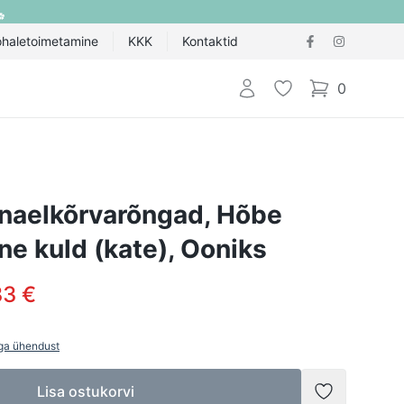
ohaletoimetamine
KKK
Kontaktid
Logi sisse
Lemmik
0
items in cart,
naelkõrvarõngad, Hõbe
ane kuld (kate), Ooniks
33 €
ga ühendust
Lisa ostukorvi
Lisada soov