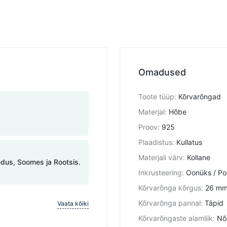
Omadused
Toote tüüp
:
Kõrvarõngad
Materjal
:
Hõbe
Proov
:
925
Plaadistus
:
Kullatus
Materjali värv
:
Kollane
edus, Soomes ja Rootsis.
Inkrusteering
:
Oonüks / Poo
Kõrvarõnga kõrgus
:
26 m
Kõrvarõnga pannal
:
Täpid
Vaata kõiki
Kõrvarõngaste alamliik
:
Nõ