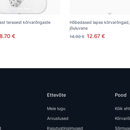
st terasest kõrvarõngaste
Hõbedased lapse kõrvarõngad,
jõuluvana
8.70 €
12.67 €
14.90 €
Ettevõte
Pood
Meie lugu
Kõik eh
Arvustused
Kõrvar
d
Kasutustingimused
Sõrmus