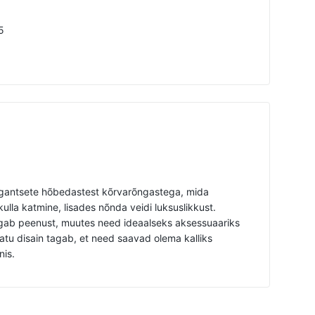
5
legantsete hõbedastest kõrvarõngastega, mida
ulla katmine, lisades nõnda veidi luksuslikkust.
rgab peenust, muutes need ideaalseks aksessuaariks
atu disain tagab, et need saavad olema kalliks
nis.