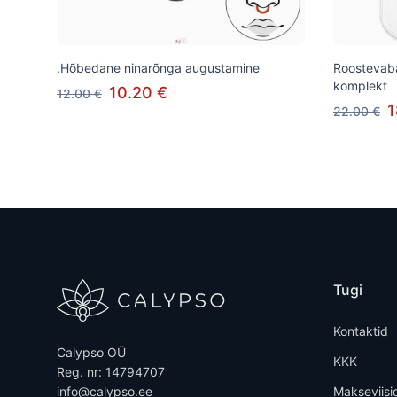
.Hõbedane ninarõnga augustamine
Roostevaba
komplekt
10.20 €
12.00 €
1
22.00 €
Tugi
Kontaktid
Calypso OÜ
KKK
Reg. nr: 14794707
info@calypso.ee
Makseviisi