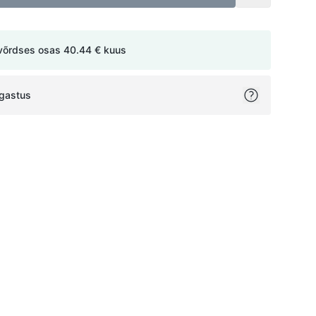
võrdses osas
40.44 €
kuus
agastus
ok
itter
on Pinterest