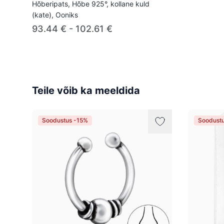
Hõberipats, Hõbe 925°, kollane kuld
(kate), Ooniks
93.44 € - 102.61 €
Teile võib ka meeldida
Soodustus -15%
Soodust