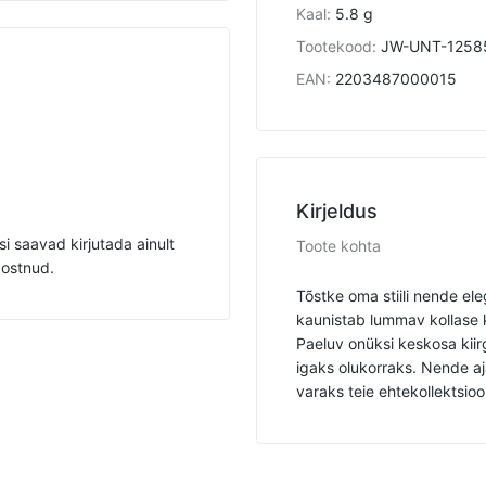
Kaal
:
5.8 g
Tootekood
:
JW-UNT-1258
EAN
:
2203487000015
Kirjeldus
i saavad kirjutada ainult
Toote kohta
 ostnud.
Tõstke oma stiili nende e
kaunistab lummav kollase k
Paeluv onüksi keskosa kii
igaks olukorraks. Nende aj
varaks teie ehtekollektsioo