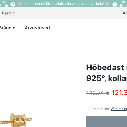
🌸 Kuum suvemüük — allahindlus kogu tootevalikule! 🌸
Eesti
K
Brändid
Arvustused
Hõbedast 
925°, koll
121.
142.74 €
·
Laost otsas
Võta meie