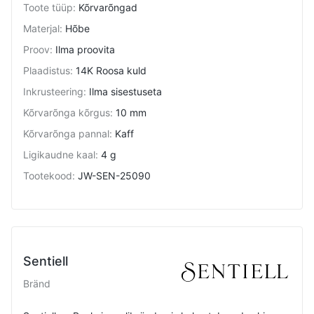
Toote tüüp
:
Kõrvarõngad
Materjal
:
Hõbe
Proov
:
Ilma proovita
Plaadistus
:
14K Roosa kuld
Inkrusteering
:
Ilma sisestuseta
Kõrvarõnga kõrgus
:
10 mm
Kõrvarõnga pannal
:
Kaff
Ligikaudne kaal
:
4 g
Tootekood
:
JW-SEN-25090
Sentiell
Bränd