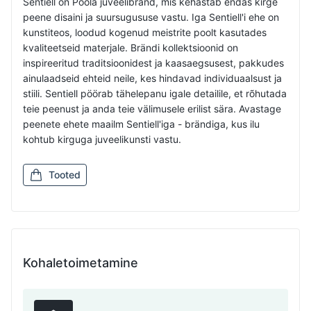
Sentiell on Poola juveelibränd, mis kehastab endas kirge
peene disaini ja suursugususe vastu. Iga Sentiell'i ehe on
kunstiteos, loodud kogenud meistrite poolt kasutades
kvaliteetseid materjale. Brändi kollektsioonid on
inspireeritud traditsioonidest ja kaasaegsusest, pakkudes
ainulaadseid ehteid neile, kes hindavad individuaalsust ja
stiili. Sentiell pöörab tähelepanu igale detailile, et rõhutada
teie peenust ja anda teie välimusele erilist sära. Avastage
peenete ehete maailm Sentiell'iga - brändiga, kus ilu
kohtub kirguga juveelikunsti vastu.
Tooted
Kohaletoimetamine