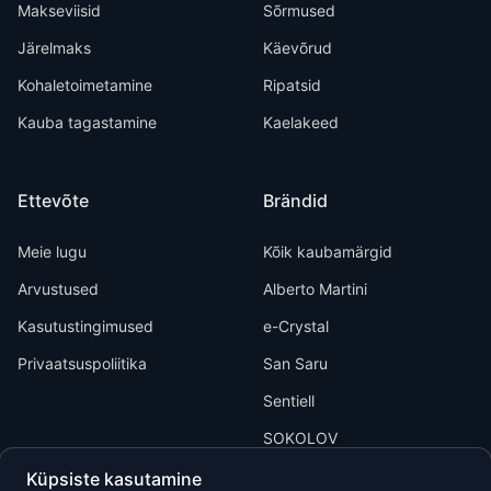
Makseviisid
Sõrmused
Järelmaks
Käevõrud
Kohaletoimetamine
Ripatsid
Kauba tagastamine
Kaelakeed
Ettevõte
Brändid
Meie lugu
Kõik kaubamärgid
Arvustused
Alberto Martini
Kasutustingimused
e-Crystal
Privaatsuspoliitika
San Saru
Sentiell
SOKOLOV
Küpsiste kasutamine