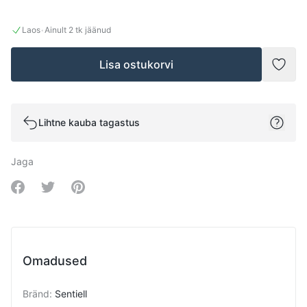
·
Laos
Ainult 2 tk jäänud
Lisa ostukorvi
Lisad
Lihtne kauba tagastus
Jaga
Share on Facebook
Share on Twitter
Share on Pinterest
Omadused
Bränd
:
Sentiell