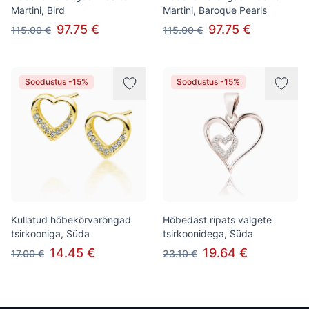
Martini, Bird
Martini, Baroque Pearls
97.75 €
97.75 €
115.00 €
115.00 €
Soodustus -15%
Soodustus -15%
Kullatud hõbekõrvarõngad
Hõbedast ripats valgete
tsirkooniga, Süda
tsirkoonidega, Süda
14.45 €
19.64 €
17.00 €
23.10 €