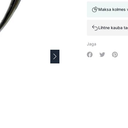
Maksa kolmes 
Lihtne kauba t
Jaga
Share on Facebo
Share on Tw
Share 