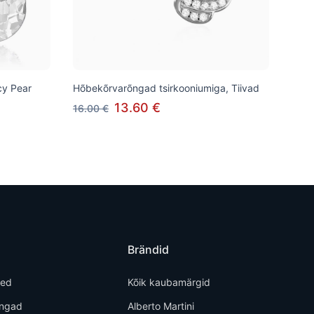
cy Pear
Hõbekõrvarõngad tsirkooniumiga, Tiivad
13.60 €
16.00 €
Brändid
ted
Kõik kaubamärgid
õngad
Alberto Martini