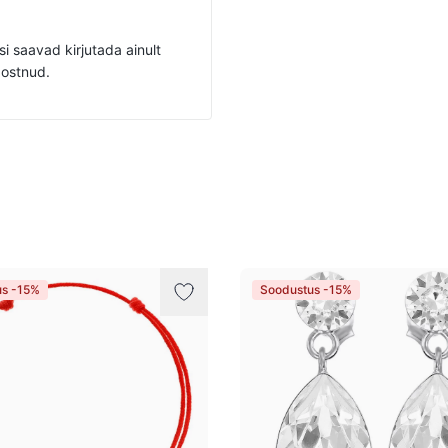
i saavad kirjutada ainult
 ostnud.
us -15%
Soodustus -15%