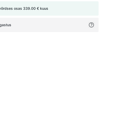
võrdses osas
339.00 €
kuus
agastus
ok
itter
on Pinterest