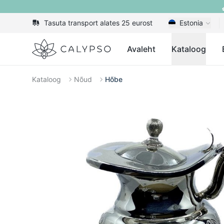
Tasuta transport alates 25 eurost
Estonia
Calypso
Avaleht
Kataloog
Kataloog
Nõud
Hõbe