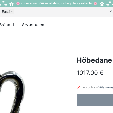
🌸 Kuum suvemüük — allahindlus kogu tootevalikule! 🌸
Eesti
K
Brändid
Arvustused
Hõbedane
1017.00 €
·
Laost otsas
Võta meie