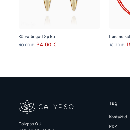
Kõrvarõngad Spike
Punane ka
34.00 €
1
40.00 €
18.20 €
Tugi
Kontaktid
Calypso OÜ
KKK