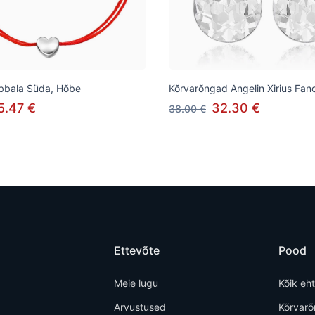
bbala Süda, Hõbe
Kõrvarõngad Angelin Xirius Fan
5.47 €
32.30 €
38.00 €
Ettevõte
Pood
Meie lugu
Kõik eh
Arvustused
Kõrvar