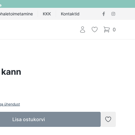
ohaletoimetamine
KKK
Kontaktid
Logi sisse
Lemmik
0
items in cart,
 kann
ga ühendust
Lisa ostukorvi
Lisada soov