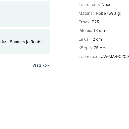
Toote tüüp
:
Nõud
Materjal
:
Hõbe (593 g)
Proov
:
925
Pikkus
:
16 сm
Laius
:
12 cm
edus, Soomes ja Rootsis.
Kõrgus
:
25 cm
Tootekood
:
JW-MAR-020
Vaata kõiki