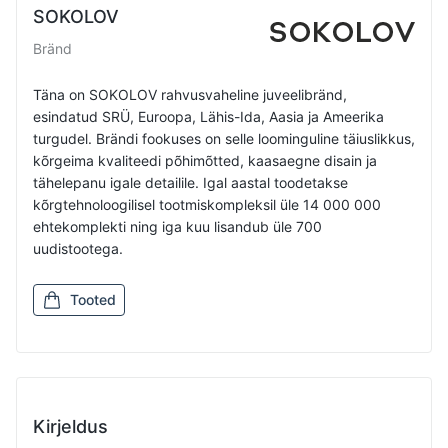
SOKOLOV
Bränd
Täna on SOKOLOV rahvusvaheline juveelibränd,
esindatud SRÜ, Euroopa, Lähis-Ida, Aasia ja Ameerika
turgudel. Brändi fookuses on selle loominguline täiuslikkus,
kõrgeima kvaliteedi põhimõtted, kaasaegne disain ja
tähelepanu igale detailile. Igal aastal toodetakse
kõrgtehnoloogilisel tootmiskompleksil üle 14 000 000
ehtekomplekti ning iga kuu lisandub üle 700
uudistootega.
Tooted
Kirjeldus