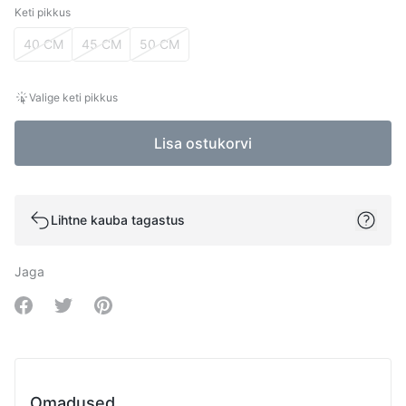
Keti pikkus
Keti pikkus
40 CM
45 CM
50 CM
Valige keti pikkus
Lisa ostukorvi
Lihtne kauba tagastus
Jaga
Share on Facebook
Share on Twitter
Share on Pinterest
Omadused