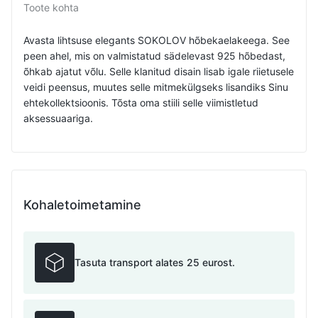
Toote kohta
Avasta lihtsuse elegants SOKOLOV hõbekaelakeega. See
peen ahel, mis on valmistatud sädelevast 925 hõbedast,
õhkab ajatut võlu. Selle klanitud disain lisab igale riietusele
veidi peensus, muutes selle mitmekülgseks lisandiks Sinu
ehtekollektsioonis. Tõsta oma stiili selle viimistletud
aksessuaariga.
Kohaletoimetamine
Tasuta transport alates 25 eurost.