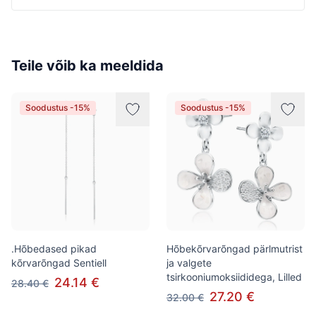
Teile võib ka meeldida
Soodustus -15%
Soodustus -15%
.Hõbedased pikad
Hõbekõrvarõngad pärlmutrist
kõrvarõngad Sentiell
ja valgete
tsirkooniumoksiididega, Lilled
24.14 €
28.40 €
27.20 €
32.00 €