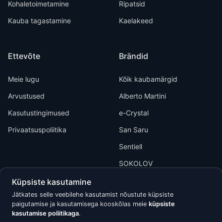
Kohaletoimetamine
Ripatsid
Kauba tagastamine
Kaelakeed
Ettevõte
Brändid
Meie lugu
Kõik kaubamärgid
Arvustused
Alberto Martini
Kasutustingimused
e-Crystal
Privaatsuspoliitika
San Saru
Sentiell
SOKOLOV
Küpsiste kasutamine
Jätkates selle veebilehe kasutamist nõustute küpsiste
paigutamise ja kasutamisega kooskõlas meie
küpsiste
kasutamise poliitikaga
.