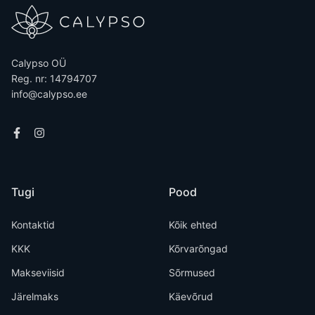
Calypso OÜ
Reg. nr: 14794707
info@calypso.ee
Tugi
Pood
Kontaktid
Kõik ehted
KKK
Kõrvarõngad
Makseviisid
Sõrmused
Järelmaks
Käevõrud