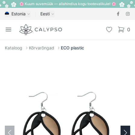
🌸 Kuum suvemüük — allahindlus kogu tootevalikule! 🌸
Estonia
Eesti
Calypso
Open menu
Lemmik
0
items i
Kataloog
Kõrvarõngad
ECO plastic