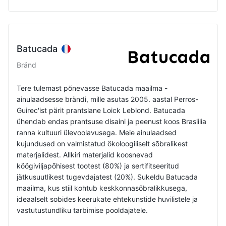
Batucada
Bränd
Tere tulemast põnevasse Batucada maailma -
ainulaadsesse brändi, mille asutas 2005. aastal Perros-
Guirec'ist pärit prantslane Loick Leblond. Batucada
ühendab endas prantsuse disaini ja peenust koos Brasiilia
ranna kultuuri ülevoolavusega. Meie ainulaadsed
kujundused on valmistatud ökoloogiliselt sõbralikest
materjalidest. Allkiri materjalid koosnevad
köögiviljapõhisest tootest (80%) ja sertifitseeritud
jätkusuutlikest tugevdajatest (20%). Sukeldu Batucada
maailma, kus stiil kohtub keskkonnasõbralikkusega,
ideaalselt sobides keerukate ehtekunstide huvilistele ja
vastutustundliku tarbimise pooldajatele.