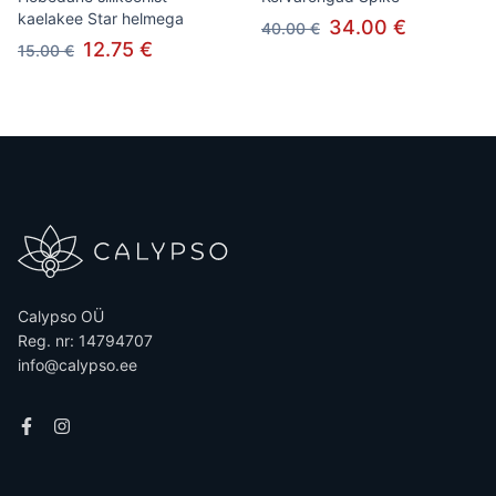
kaelakee Star helmega
34.00 €
40.00 €
12.75 €
15.00 €
Calypso OÜ
Reg. nr: 14794707
info@calypso.ee