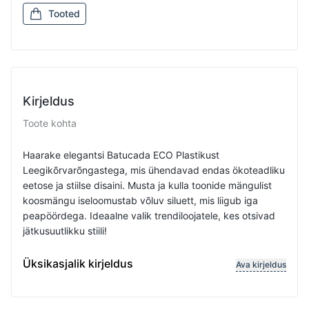
Tooted
Kirjeldus
Toote kohta
Haarake elegantsi Batucada ECO Plastikust
Leegikõrvarõngastega, mis ühendavad endas ökoteadliku
eetose ja stiilse disaini. Musta ja kulla toonide mängulist
koosmängu iseloomustab võluv siluett, mis liigub iga
peapöördega. Ideaalne valik trendiloojatele, kes otsivad
jätkusuutlikku stiili!
Design that merges the cultures of ancient Pueblo tri
Üksikasjalik kirjeldus
Ava kirjeldus