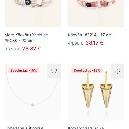
Mere Käevõru Yachting
Käevõru #7214 - 17 cm
#5080 - 20 cm
38.17 €
44.90 €
28.82 €
33.90 €
Soodustus -15%
Soodustus -15%
Hõbedane silikoonist
Kõrvarõngad Spike