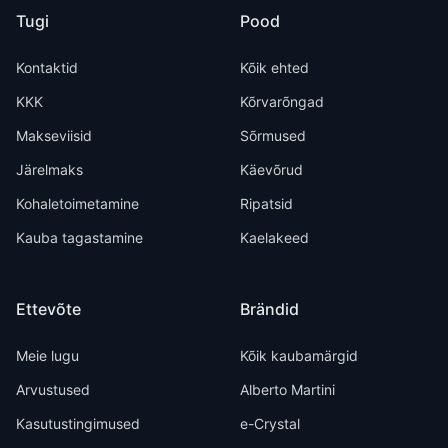
Tugi
Pood
Kontaktid
Kõik ehted
KKK
Kõrvarõngad
Makseviisid
Sõrmused
Järelmaks
Käevõrud
Kohaletoimetamine
Ripatsid
Kauba tagastamine
Kaelakeed
Ettevõte
Brändid
Meie lugu
Kõik kaubamärgid
Arvustused
Alberto Martini
Kasutustingimused
e-Crystal