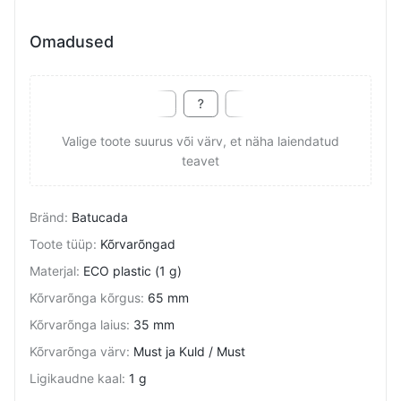
Omadused
Valige toote suurus või värv, et näha laiendatud
teavet
Bränd
:
Batucada
Toote tüüp
:
Kõrvarõngad
Materjal
:
ECO plastic (1 g)
Kõrvarõnga kõrgus
:
65 mm
Kõrvarõnga laius
:
35 mm
Kõrvarõnga värv
:
Must ja Kuld / Must
Ligikaudne kaal
:
1 g