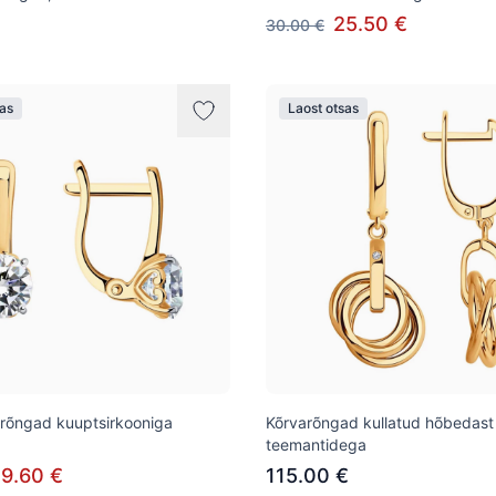
25.50 €
30.00 €
sas
Laost otsas
rõngad kuuptsirkooniga
Kõrvarõngad kullatud hõbeda
teemantidega
9.60 €
115.00 €