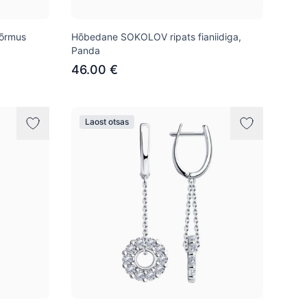
õrmus
Hõbedane SOKOLOV ripats fianiidiga,
Panda
46.00 €
Laost otsas