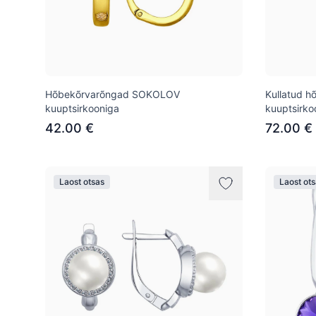
Hõbekõrvarõngad SOKOLOV
Kullatud 
kuuptsirkooniga
kuuptsirko
42.00 €
72.00 €
Laost otsas
Laost ot