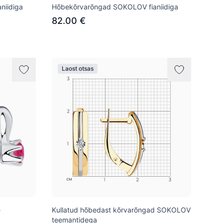
niidiga
Hõbekõrvarõngad SOKOLOV fianiidiga
82.00 €
Laost otsas
e
Kullatud hõbedast kõrvarõngad SOKOLOV
teemantidega