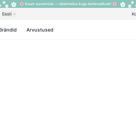
🌸 Kuum suvemüük — allahindlus kogu tootevalikule! 🌸
Eesti
K
Brändid
Arvustused