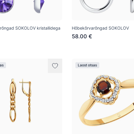
rõngad SOKOLOV kristallidega
Hõbekõrvarõngad SOKOLOV
58.00 €
sas
Laost otsas