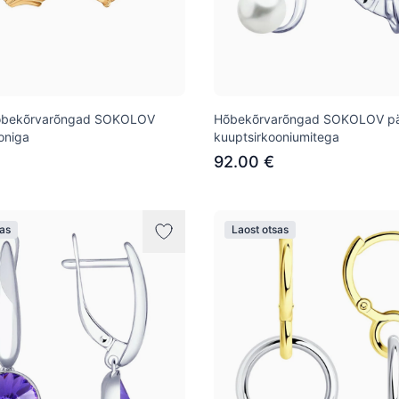
hõbekõrvarõngad SOKOLOV
Hõbekõrvarõngad SOKOLOV pärl
oniga
kuuptsirkooniumitega
92.00 €
sas
Laost otsas