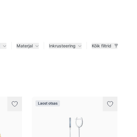
Materjal
Inkrusteering
Kõik filtrid
Laost otsas