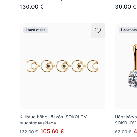
130.00 €
30.00 €
Laost otsas
Laost ot
Kullatud hõbe käevõru SOKOLOV
Hõbekõrva
rauchtopaasidega
SOKOLOV
105.60 €
4
132.00 €
62.00 €