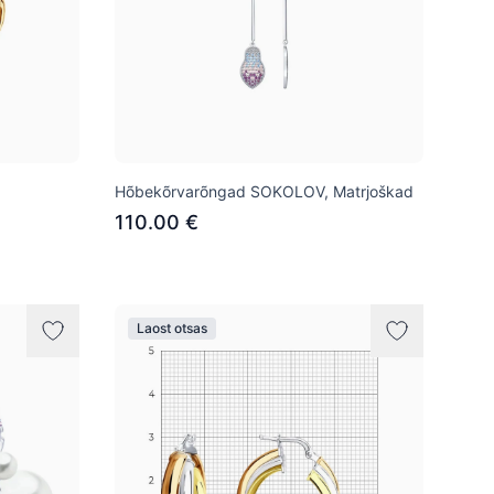
Hõbekõrvarõngad SOKOLOV, Matrjoškad
110.00 €
Laost otsas