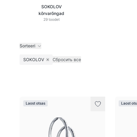
SOKOLOV
kõrvarõngad
29 toodet
Sorteeri
SOKOLOV
Сбросить все
Remove filter
Tooted
Laost otsas
Laost ot