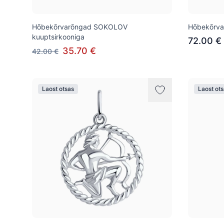
Hõbekõrvarõngad SOKOLOV
Hõbekõrv
kuuptsirkooniga
72.00 €
35.70 €
42.00 €
Laost otsas
Laost ot