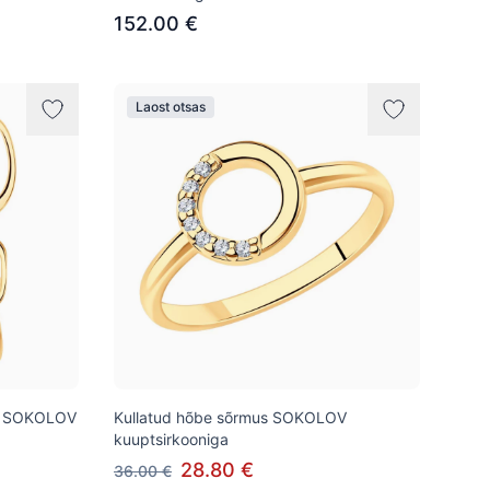
152.00 €
Laost otsas
st SOKOLOV
Kullatud hõbe sõrmus SOKOLOV
kuuptsirkooniga
28.80 €
36.00 €