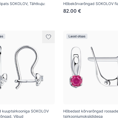
ipats SOKOLOV, Tähtkuju:
Hõbekõrvarõngad SOKOLOV fia
82.00 €
sas
Laost otsas
 kuuptsirkooniga SOKOLOV
Hõbedast kõrvarõngad roosad
rõngad, Vibud
tsirkooniumoksiididega