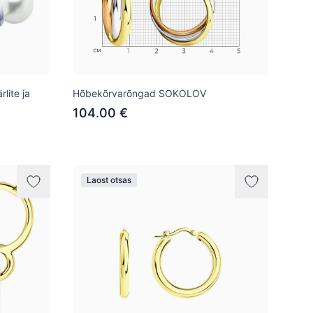
ite ja
Hõbekõrvarõngad SOKOLOV
104.00 €
Laost otsas