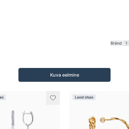
Bränd
1
Kuva eelmine
sas
Laost otsas