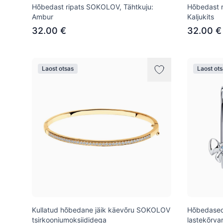
Hõbedast ripats SOKOLOV, Tähtkuju:
Hõbedast r
Ambur
Kaljukits
32.00 €
32.00 €
Laost otsas
Laost ot
Kullatud hõbedane jäik käevõru SOKOLOV
Hõbedased
tsirkooniumoksiididega
lastekõrva