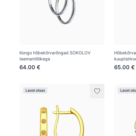
Kongo hõbekõrvarõngad SOKOLOV
Hõbekõrva
teemantlõikega
kuuptsirko
64.00 €
65.00 €
Laost otsas
Laost ot