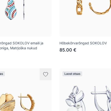
rõngad SOKOLOV emaili ja
Hõbekõrvarõngad SOKOLOV
oniga, Matrjoška nukud
85.00 €
sas
Laost otsas