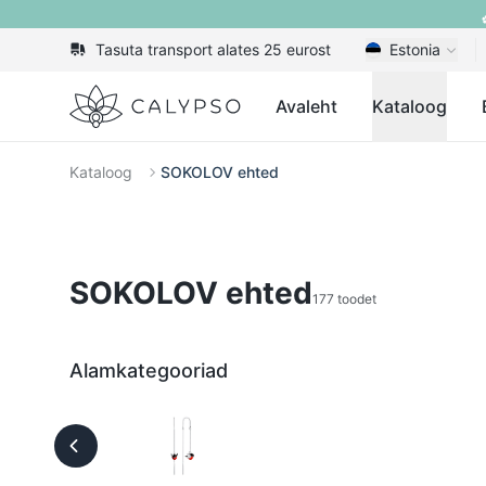
Tasuta transport alates 25 eurost
Estonia
Calypso
Avaleht
Kataloog
Kataloog
SOKOLOV ehted
SOKOLOV ehted
177 toodet
Alamkategooriad