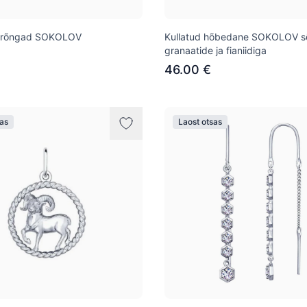
arõngad SOKOLOV
Kullatud hõbedane SOKOLOV s
granaatide ja fianiidiga
46.00 €
sas
Laost otsas