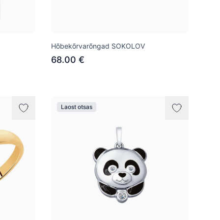
Hõbekõrvarõngad SOKOLOV
68.00 €
Laost otsas