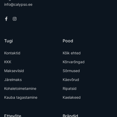
info@calypso.ee
Tugi
Pood
Kontaktid
Kõik ehted
KKK
Kõrvarõngad
Makseviisid
Sõrmused
Järelmaks
Käevõrud
Kohaletoimetamine
Ripatsid
Kauba tagastamine
Kaelakeed
Ettevõte
Brändid