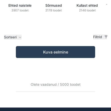
Ehted naistele
Sõrmused
Kullast ehted
Ts
3907 toodet
2178 toodet
2146 toodet
Filtrid
Sorteeri
Tooted
Kuva eelmine
Olete vaadanud / 5000 toodet