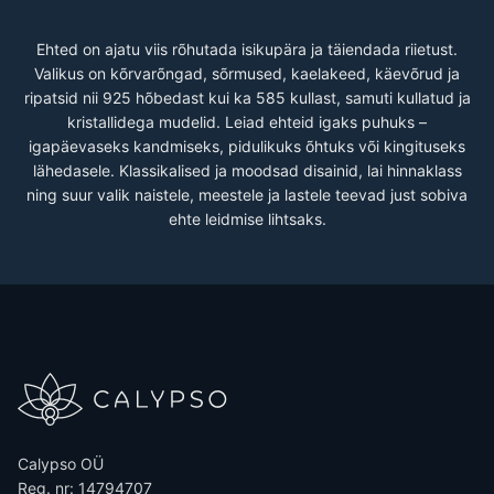
Ehted on ajatu viis rõhutada isikupära ja täiendada riietust.
Valikus on kõrvarõngad, sõrmused, kaelakeed, käevõrud ja
ripatsid nii 925 hõbedast kui ka 585 kullast, samuti kullatud ja
kristallidega mudelid. Leiad ehteid igaks puhuks –
igapäevaseks kandmiseks, pidulikuks õhtuks või kingituseks
lähedasele. Klassikalised ja moodsad disainid, lai hinnaklass
ning suur valik naistele, meestele ja lastele teevad just sobiva
ehte leidmise lihtsaks.
Calypso OÜ
Reg. nr: 14794707