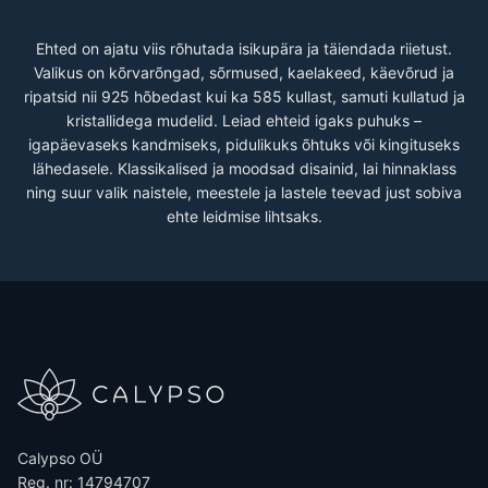
Ehted on ajatu viis rõhutada isikupära ja täiendada riietust.
Valikus on kõrvarõngad, sõrmused, kaelakeed, käevõrud ja
ripatsid nii 925 hõbedast kui ka 585 kullast, samuti kullatud ja
kristallidega mudelid. Leiad ehteid igaks puhuks –
igapäevaseks kandmiseks, pidulikuks õhtuks või kingituseks
lähedasele. Klassikalised ja moodsad disainid, lai hinnaklass
ning suur valik naistele, meestele ja lastele teevad just sobiva
ehte leidmise lihtsaks.
Calypso OÜ
Reg. nr: 14794707