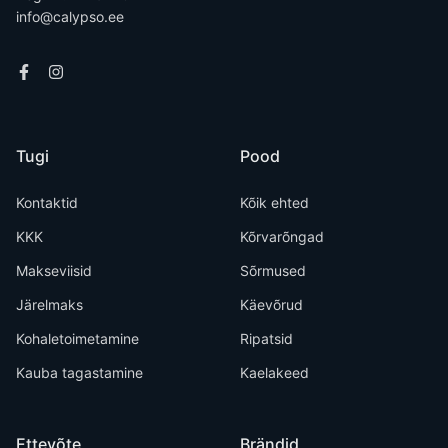
info@calypso.ee
Tugi
Pood
Kontaktid
Kõik ehted
KKK
Kõrvarõngad
Makseviisid
Sõrmused
Järelmaks
Käevõrud
Kohaletoimetamine
Ripatsid
Kauba tagastamine
Kaelakeed
Ettevõte
Brändid