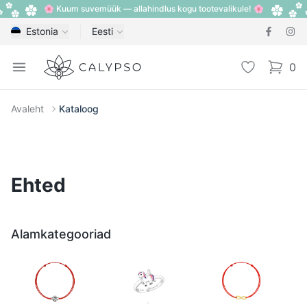
🌸 Kuum suvemüük — allahindlus kogu tootevalikule! 🌸
Estonia
Eesti
Calypso
Open menu
Lemmik
0
items i
Avaleht
Kataloog
Ehted
Alamkategooriad