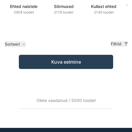
Ehted naistele
Sõrmused
Kullast ehted
Ts
3908 toodet
2178 toodet
2146 toodet
Filtrid
Sorteeri
Tooted
Kuva eelmine
Olete vaadanud / 5000 toodet