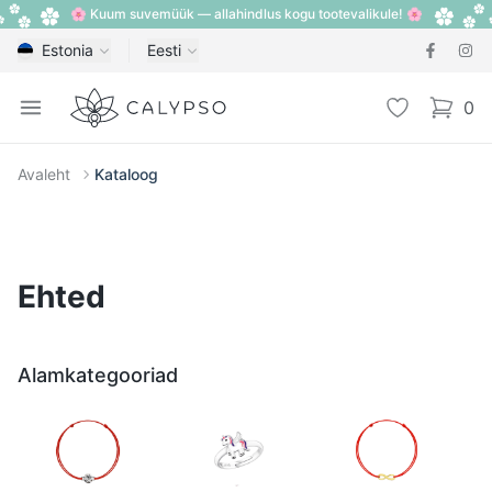
🌸 Kuum suvemüük — allahindlus kogu tootevalikule! 🌸
Estonia
Eesti
Calypso
Open menu
Lemmik
0
items i
Avaleht
Kataloog
Ehted
Alamkategooriad