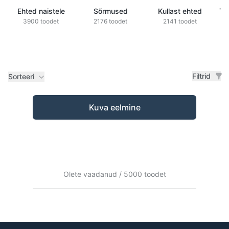
Ehted naistele
Sõrmused
Kullast ehted
Ts
3900 toodet
2176 toodet
2141 toodet
Filtrid
Sorteeri
Tooted
Kuva eelmine
Olete vaadanud / 5000 toodet