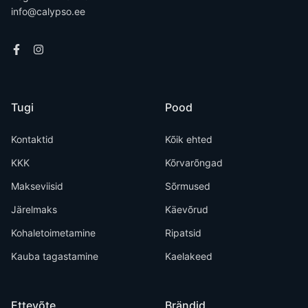
info@calypso.ee
Tugi
Pood
Kontaktid
Kõik ehted
KKK
Kõrvarõngad
Makseviisid
Sõrmused
Järelmaks
Käevõrud
Kohaletoimetamine
Ripatsid
Kauba tagastamine
Kaelakeed
Ettevõte
Brändid