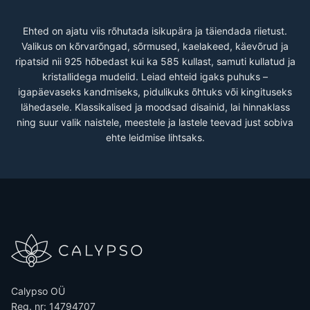
Ehted on ajatu viis rõhutada isikupära ja täiendada riietust.
Valikus on kõrvarõngad, sõrmused, kaelakeed, käevõrud ja
ripatsid nii 925 hõbedast kui ka 585 kullast, samuti kullatud ja
kristallidega mudelid. Leiad ehteid igaks puhuks –
igapäevaseks kandmiseks, pidulikuks õhtuks või kingituseks
lähedasele. Klassikalised ja moodsad disainid, lai hinnaklass
ning suur valik naistele, meestele ja lastele teevad just sobiva
ehte leidmise lihtsaks.
Calypso OÜ
Reg. nr: 14794707