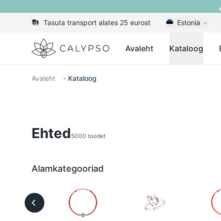
Tasuta transport alates 25 eurost
Estonia
Calypso
Avaleht
Kataloog
Avaleht
Kataloog
Ehted
5000 toodet
Alamkategooriad