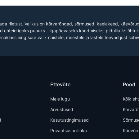
dada riietust. Valikus on kõrvarõngad, sõrmused, kaelakeed, käevõrud 
iad ehteid igaks puhuks – igapäevaseks kandmiseks, pidulikuks õhtuks
nnaklass ning suur valik naistele, meestele ja lastele teevad just sobiv
Ettevõte
Pood
Meie lugu
Kõik eh
Arvustused
Kõrvar
d
Kasutustingimused
Sõrmus
Privaatsuspoliitika
Käevõr