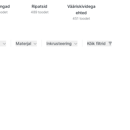
õngad
Ripatsid
Vääriskividega
Teemantid
oodet
489 toodet
ehted
ehted
451 toodet
433 tood
d
Materjal
Inkrusteering
Kõik filtrid