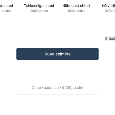
st ehted
Tsirkooniga ehted
Hõbedast ehted
Kõrvar
 toodet
2054 toodet
1836 toodet
1076 t
Brän
Kuva eelmine
Olete vaadanud / 5000 toodet