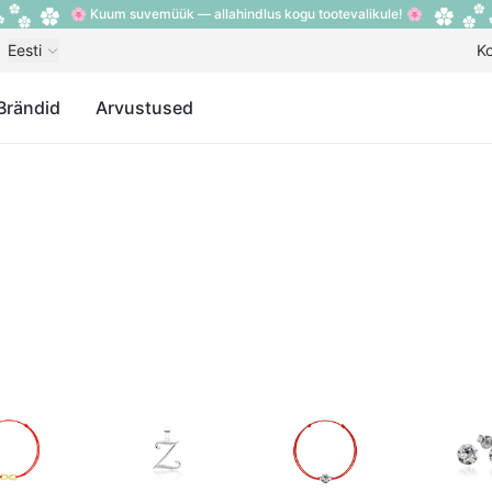
🌸 Kuum suvemüük — allahindlus kogu tootevalikule! 🌸
Eesti
K
Brändid
Arvustused