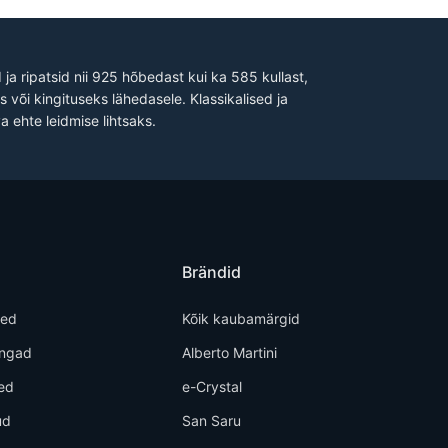
ja ripatsid nii 925 hõbedast kui ka 585 kullast,
 või kingituseks lähedasele. Klassikalised ja
a ehte leidmise lihtsaks.
Brändid
ted
Kõik kaubamärgid
õngad
Alberto Martini
ed
e-Crystal
ud
San Saru