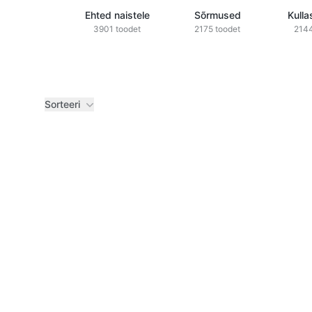
Ehted naistele
Sõrmused
Kulla
3901 toodet
2175 toodet
2144
Sorteeri
Tooted