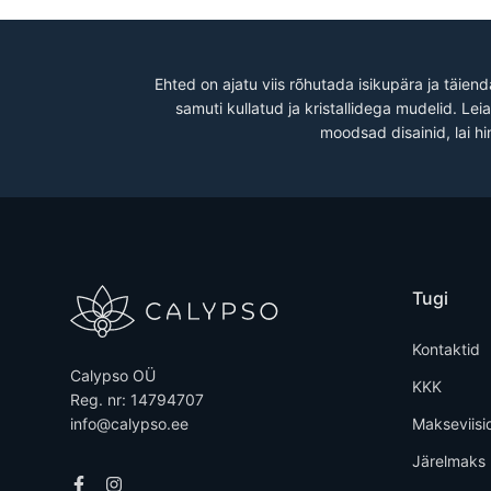
Ehted on ajatu viis rõhutada isikupära ja täien
samuti kullatud ja kristallidega mudelid. Le
moodsad disainid, lai hi
Tugi
Kontaktid
Calypso OÜ
KKK
Reg. nr: 14794707
info@calypso.ee
Makseviisi
Järelmaks