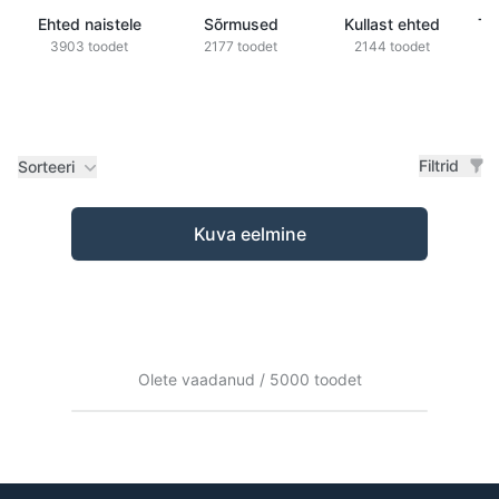
Ehted naistele
Sõrmused
Kullast ehted
Ts
3903 toodet
2177 toodet
2144 toodet
Filtrid
Sorteeri
Tooted
Kuva eelmine
Olete vaadanud / 5000 toodet