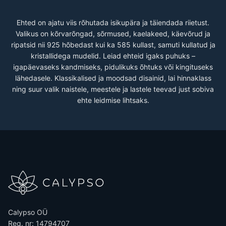
Ehted on ajatu viis rõhutada isikupära ja täiendada riietust.
Valikus on kõrvarõngad, sõrmused, kaelakeed, käevõrud ja
ripatsid nii 925 hõbedast kui ka 585 kullast, samuti kullatud ja
kristallidega mudelid. Leiad ehteid igaks puhuks –
igapäevaseks kandmiseks, pidulikuks õhtuks või kingituseks
lähedasele. Klassikalised ja moodsad disainid, lai hinnaklass
ning suur valik naistele, meestele ja lastele teevad just sobiva
ehte leidmise lihtsaks.
Calypso OÜ
Reg. nr: 14794707