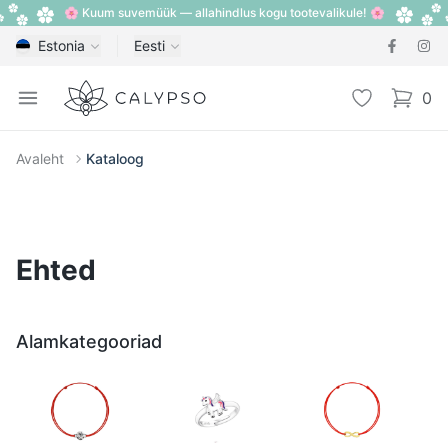
🌸 Kuum suvemüük — allahindlus kogu tootevalikule! 🌸
Estonia
Eesti
Calypso
Open menu
Lemmik
0
items i
Avaleht
Kataloog
Ehted
Alamkategooriad