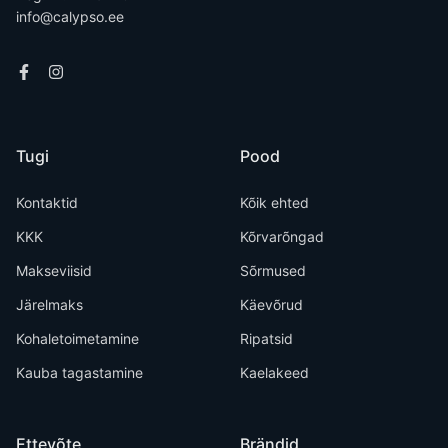
info@calypso.ee
Tugi
Pood
Kontaktid
Kõik ehted
KKK
Kõrvarõngad
Makseviisid
Sõrmused
Järelmaks
Käevõrud
Kohaletoimetamine
Ripatsid
Kauba tagastamine
Kaelakeed
Ettevõte
Brändid