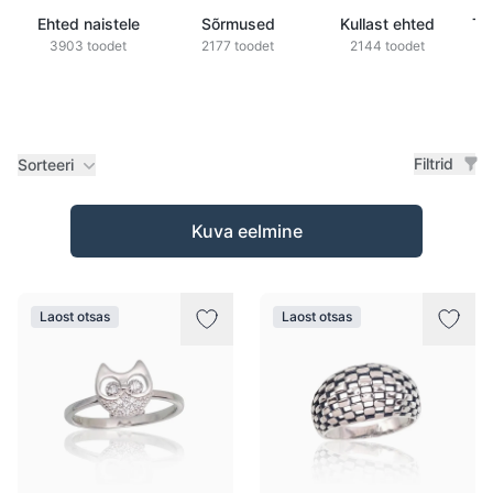
Ehted naistele
Sõrmused
Kullast ehted
Ts
3903 toodet
2177 toodet
2144 toodet
Filtrid
Sorteeri
Tooted
Kuva eelmine
Laost otsas
Laost otsas