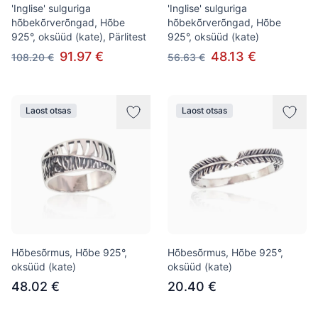
'Inglise' sulguriga
'Inglise' sulguriga
hõbekõrverõngad, Hõbe
hõbekõrverõngad, Hõbe
925°, oksüüd (kate), Pärlitest
925°, oksüüd (kate)
91.97 €
48.13 €
108.20 €
56.63 €
Laost otsas
Laost otsas
Hõbesõrmus, Hõbe 925°,
Hõbesõrmus, Hõbe 925°,
oksüüd (kate)
oksüüd (kate)
48.02 €
20.40 €