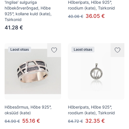
'Inglise' sulguriga
Hõberipats, Hõbe 925°,
hõbekõrverõngad, Hõbe
roodium (kate), Tsirkonid
925°, kollane kuld (kate),
36.05 €
40.06 €
Tsirkonid
41.28 €
Laost otsas
Laost otsas
Hõbesõrmus, Hõbe 925°,
Hõberipats, Hõbe 925°,
oksüüd (kate)
roodium (kate), Tsirkonid
55.16 €
32.35 €
64.90 €
64.72 €