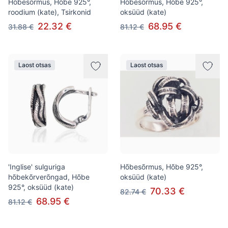
Hõbesõrmus, Hõbe 925°,
Hõbesõrmus, Hõbe 925°,
roodium (kate), Tsirkonid
oksüüd (kate)
22.32 €
68.95 €
31.88 €
81.12 €
Laost otsas
Laost otsas
'Inglise' sulguriga
Hõbesõrmus, Hõbe 925°,
hõbekõrverõngad, Hõbe
oksüüd (kate)
925°, oksüüd (kate)
70.33 €
82.74 €
68.95 €
81.12 €