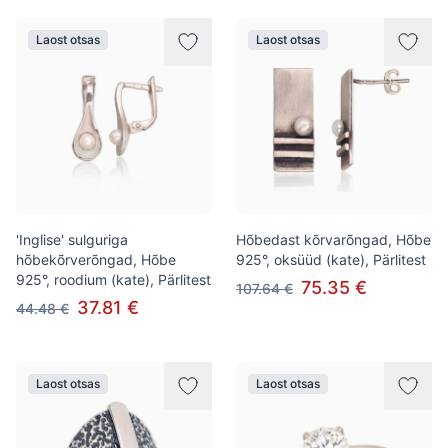
Laost otsas
Laost otsas
'Inglise' sulguriga
Hõbedast kõrvarõngad, Hõbe
hõbekõrverõngad, Hõbe
925°, oksüüd (kate), Pärlitest
925°, roodium (kate), Pärlitest
75.35 €
107.64 €
37.81 €
44.48 €
Laost otsas
Laost otsas