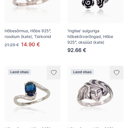
Hõbesõrmus, Hõbe 925°,
'Inglise' sulguriga
roodium (kate), Tsirkonid
hõbekõrverõngad, Hõbe
925°, oksüüd (kate)
14.90 €
21.29 €
92.66 €
Laost otsas
Laost otsas