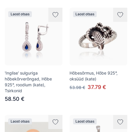
Laost otsas
Laost otsas
'Inglise' sulguriga
Hõbesõrmus, Hõbe 925°,
hõbekõrverõngad, Hõbe
oksüüd (kate)
925°, roodium (kate),
37.79 €
53.98 €
Tsirkonid
58.50 €
Laost otsas
Laost otsas