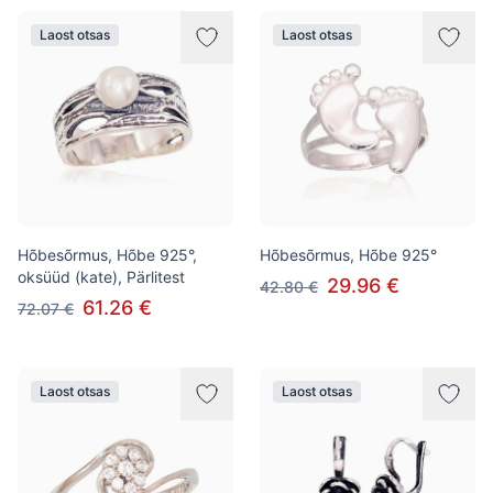
Laost otsas
Laost otsas
Hõbesõrmus, Hõbe 925°,
Hõbesõrmus, Hõbe 925°
oksüüd (kate), Pärlitest
29.96 €
42.80 €
61.26 €
72.07 €
Laost otsas
Laost otsas