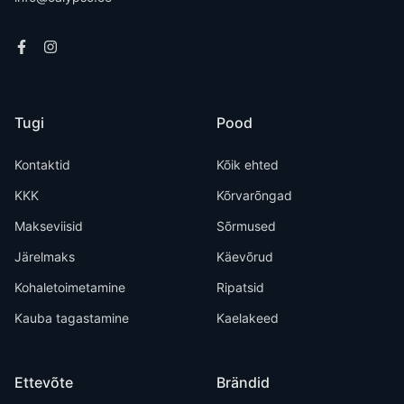
Tugi
Pood
Kontaktid
Kõik ehted
KKK
Kõrvarõngad
Makseviisid
Sõrmused
Järelmaks
Käevõrud
Kohaletoimetamine
Ripatsid
Kauba tagastamine
Kaelakeed
Ettevõte
Brändid