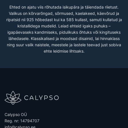
Ehted on ajatu viis rõhutada isikupära ja täiendada riietust.
Valikus on kõrvarõngad, sõrmused, kaelakeed, käevõrud ja
ripatsid nii 925 hõbedast kui ka 585 kullast, samuti kullatud ja
kristallidega mudelid. Leiad ehteid igaks puhuks –
igapäevaseks kandmiseks, pidulikuks õhtuks või kingituseks
lähedasele. Klassikalised ja moodsad disainid, lai hinnaklass
ning suur valik naistele, meestele ja lastele teevad just sobiva
ehte leidmise lihtsaks.
Calypso OÜ
Reg. nr: 14794707
info@calypso.ee