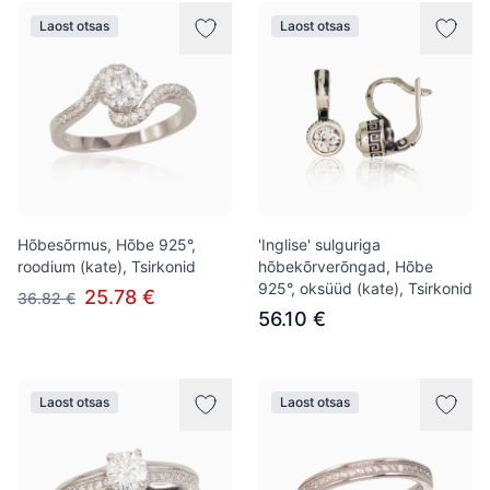
Laost otsas
Laost otsas
Hõbesõrmus, Hõbe 925°,
'Inglise' sulguriga
roodium (kate), Tsirkonid
hõbekõrverõngad, Hõbe
925°, oksüüd (kate), Tsirkonid
25.78 €
36.82 €
56.10 €
Laost otsas
Laost otsas