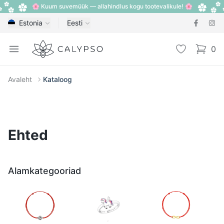
🌸 Kuum suvemüük — allahindlus kogu tootevalikule! 🌸
Estonia
Eesti
Calypso
Open menu
Lemmik
0
items i
Avaleht
Kataloog
Ehted
Alamkategooriad