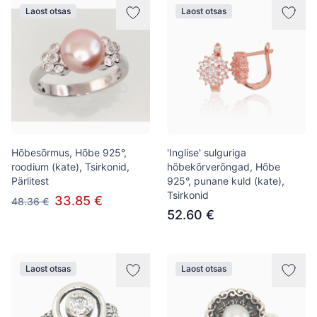
Laost otsas
Laost otsas
Hõbesõrmus, Hõbe 925°,
'Inglise' sulguriga
roodium (kate), Tsirkonid,
hõbekõrverõngad, Hõbe
Pärlitest
925°, punane kuld (kate),
Tsirkonid
33.85 €
48.36 €
52.60 €
Laost otsas
Laost otsas