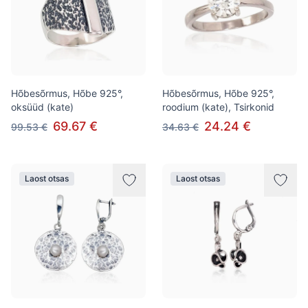
Hõbesõrmus, Hõbe 925°,
Hõbesõrmus, Hõbe 925°,
oksüüd (kate)
roodium (kate), Tsirkonid
69.67 €
24.24 €
99.53 €
34.63 €
Laost otsas
Laost otsas