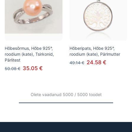
Hõbesõrmus, Hõbe 925°,
Hõberipats, Hõbe 925°,
roodium (kate), Tsirkonid,
roodium (kate), Pärlmutter
Pärlitest
24.58 €
49.14 €
35.05 €
50.08 €
Olete vaadanud 5000 / 5000 toodet