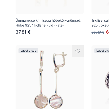
Ümmarguse kinnisega hõbekõrvarõngad,
'Inglise' 
Hõbe 925°, kollane kuld (kate)
925°, oksüü
37.81 €
6
95.47 €
Laost otsas
Laost ot