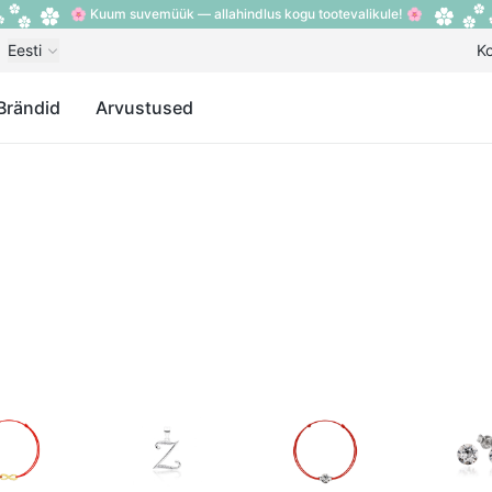
🌸 Kuum suvemüük — allahindlus kogu tootevalikule! 🌸
Eesti
K
Brändid
Arvustused