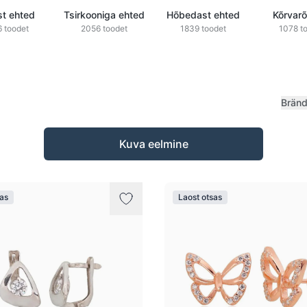
st ehted
Tsirkooniga ehted
Hõbedast ehted
Kõrvar
 toodet
2056 toodet
1839 toodet
1078 t
Brän
Kuva eelmine
sas
Laost otsas