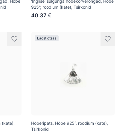
õngad, Hõbe
'Inglise' sulguriga hõbekõrverõngad, Hõbe
onid
925°, roodium (kate), Tsirkonid
40.37 €
Laost otsas
 (kate),
Hõberipats, Hõbe 925°, roodium (kate),
Tsirkonid