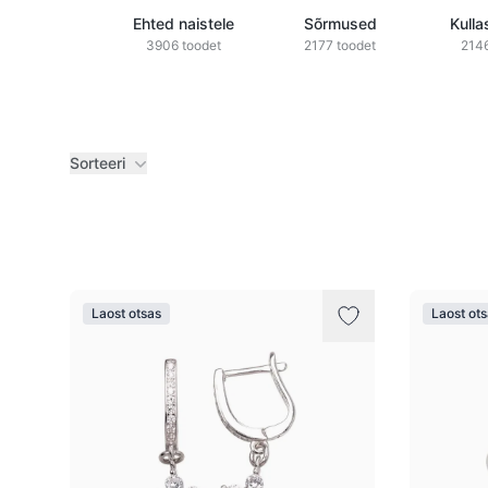
Ehted naistele
Sõrmused
Kulla
3906 toodet
2177 toodet
2146
Sorteeri
Tooted
Laost otsas
Laost ot