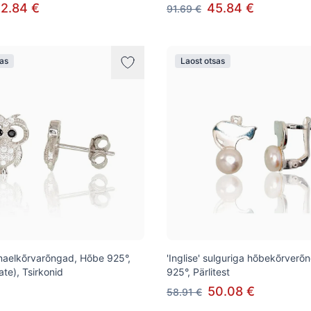
2.84 €
45.84 €
91.69 €
sas
Laost otsas
naelkõrvarõngad, Hõbe 925°,
'Inglise' sulguriga hõbekõrver
te), Tsirkonid
925°, Pärlitest
50.08 €
58.91 €