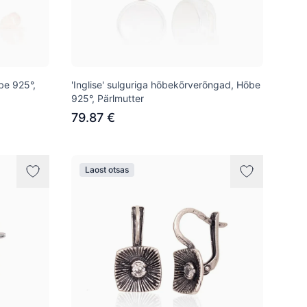
be 925°,
'Inglise' sulguriga hõbekõrverõngad, Hõbe
925°, Pärlmutter
79.87 €
Laost otsas