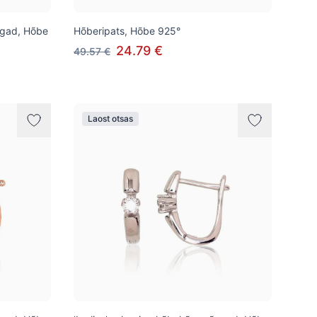
õngad, Hõbe
Hõberipats, Hõbe 925°
24.79 €
49.57 €
Laost otsas