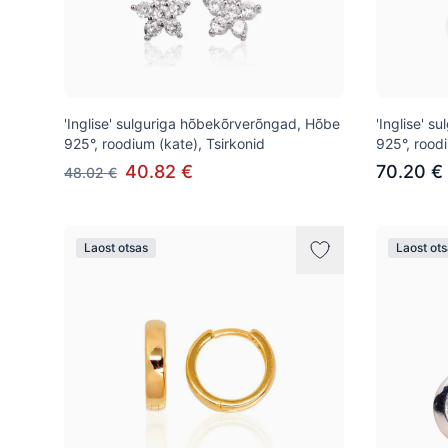
'Inglise' sulguriga hõbekõrverõngad, Hõbe
'Inglise' 
925°, roodium (kate), Tsirkonid
925°, roodi
40.82 €
70.20 €
48.02 €
Laost otsas
Laost ot