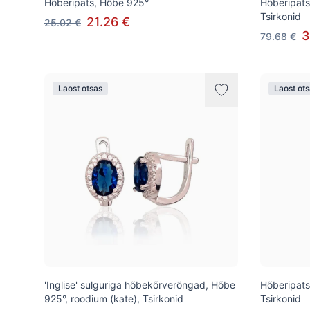
Hõberipats, Hõbe 925°
Hõberipats
Tsirkonid
21.26 €
25.02 €
3
79.68 €
Laost otsas
Laost ot
'Inglise' sulguriga hõbekõrverõngad, Hõbe
Hõberipats
925°, roodium (kate), Tsirkonid
Tsirkonid