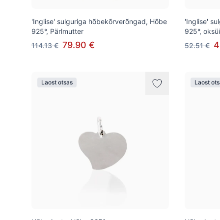
'Inglise' sulguriga hõbekõrverõngad, Hõbe
'Inglise' 
925°, Pärlmutter
925°, oksü
79.90 €
4
114.13 €
52.51 €
Laost otsas
Laost ot