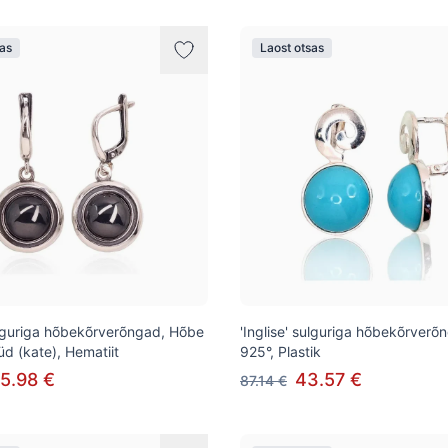
sas
Laost otsas
sulguriga hõbekõrverõngad, Hõbe
'Inglise' sulguriga hõbekõrver
üd (kate), Hematiit
925°, Plastik
5.98 €
43.57 €
87.14 €