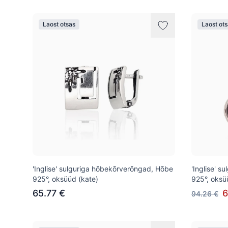
Laost otsas
Laost ot
'Inglise' sulguriga hõbekõrverõngad, Hõbe
'Inglise' 
925°, oksüüd (kate)
925°, oksü
65.77 €
6
94.26 €