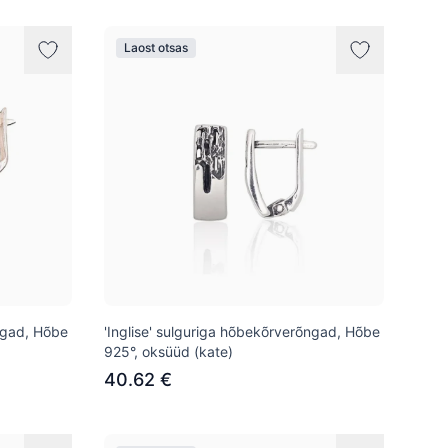
Laost otsas
õngad, Hõbe
'Inglise' sulguriga hõbekõrverõngad, Hõbe
925°, oksüüd (kate)
40.62 €