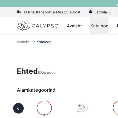
Tasuta transport alates 25 eurost
Estonia
Calypso
Avaleht
Kataloog
Avaleht
Kataloog
Ehted
5000 toodet
Alamkategooriad