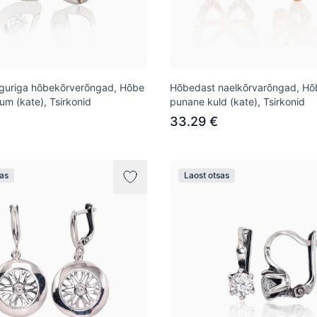
sulguriga hõbekõrverõngad, Hõbe
Hõbedast naelkõrvarõngad, Hõ
um (kate), Tsirkonid
punane kuld (kate), Tsirkonid
33.29 €
sas
Laost otsas