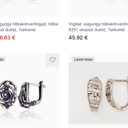
sulguriga hõbekõrverõngad, Hõbe
'Inglise' sulguriga hõbekõrver
d (kate), Tsirkonid
925°, oksüüd (kate), Tsirkonid
6.83 €
45.92 €
sas
Laost otsas