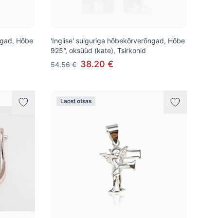
õngad, Hõbe
'Inglise' sulguriga hõbekõrverõngad, Hõbe
925°, oksüüd (kate), Tsirkonid
38.20 €
54.56 €
Laost otsas