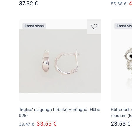
37.32 €
4
85.68 €
Laost otsas
Laost ot
'Inglise' sulguriga hõbekõrverõngad, Hõbe
Hõbedast 
925°
roodium (ka
33.55 €
23.56 €
39.47 €