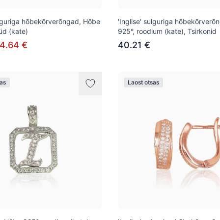
sulguriga hõbekõrverõngad, Hõbe
'Inglise' sulguriga hõbekõrver
üd (kate)
925°, roodium (kate), Tsirkonid
4.64 €
40.21 €
sas
Laost otsas