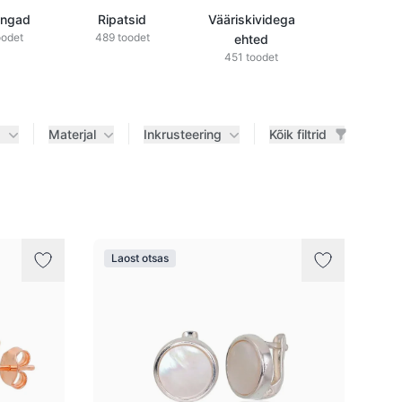
õngad
Ripatsid
Vääriskividega
Teemantid
oodet
489 toodet
ehted
ehted
451 toodet
433 tood
d
Materjal
Inkrusteering
Kõik filtrid
Laost otsas