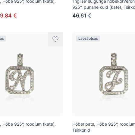
, Hõbe 925°, roodium (kate),
'Inglise' sulguriga hõbekõrver
925°, punane kuld (kate), Tsirk
9.84 €
46.61 €
sas
Laost otsas
, Hõbe 925°, roodium (kate),
Hõberipats, Hõbe 925°, roodium
Tsirkonid