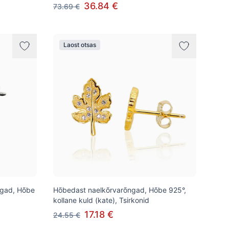
36.84 €
73.69 €
Laost otsas
õngad, Hõbe
Hõbedast naelkõrvarõngad, Hõbe 925°,
kollane kuld (kate), Tsirkonid
17.18 €
24.55 €