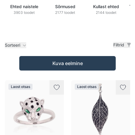
Ehted naistele
Sõrmused
Kullast ehted
Ts
3903 toodet
2177 toodet
2144 toodet
Filtrid
Sorteeri
Tooted
Kuva eelmine
Laost otsas
Laost otsas