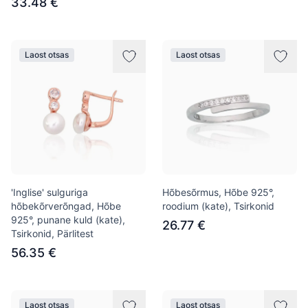
33.48 €
Laost otsas
Laost otsas
'Inglise' sulguriga
Hõbesõrmus, Hõbe 925°,
hõbekõrverõngad, Hõbe
roodium (kate), Tsirkonid
925°, punane kuld (kate),
26.77 €
Tsirkonid, Pärlitest
56.35 €
Laost otsas
Laost otsas