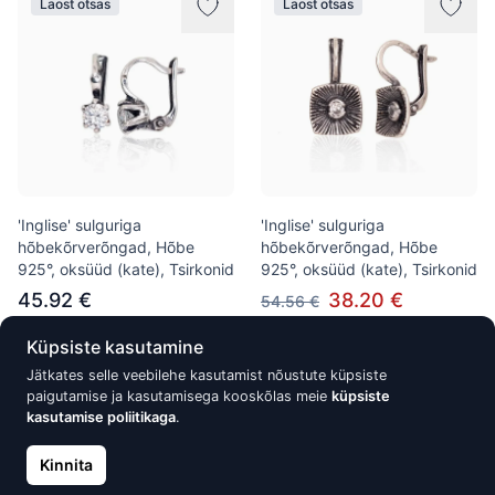
Laost otsas
Laost otsas
'Inglise' sulguriga
'Inglise' sulguriga
hõbekõrverõngad, Hõbe
hõbekõrverõngad, Hõbe
925°, oksüüd (kate), Tsirkonid
925°, oksüüd (kate), Tsirkonid
45.92 €
38.20 €
54.56 €
Küpsiste kasutamine
Jätkates selle veebilehe kasutamist nõustute küpsiste
Laost otsas
Laost otsas
paigutamise ja kasutamisega kooskõlas meie
küpsiste
kasutamise poliitikaga
.
Kinnita