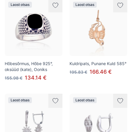
Laost otsas
Laost otsas
Hõbesõrmus, Hõbe 925°,
Kuldripats, Punane Kuld 585°
oksüüd (kate), Ooniks
166.46 €
195.83 €
134.14 €
155.98 €
Laost otsas
Laost otsas