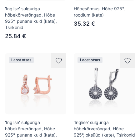
'Inglise' sulguriga
Hõbesõrmus, Hõbe 925°,
hõbekõrverõngad, Hõbe
roodium (kate)
925°, punane kuld (kate),
35.32 €
Tsirkonid
25.84 €
Laost otsas
Laost otsas
'Inglise' sulguriga
'Inglise' sulguriga
hõbekõrverõngad, Hõbe
hõbekõrverõngad, Hõbe
925°, punane kuld (kate),
925°, oksüüd (kate), Tsirkonid