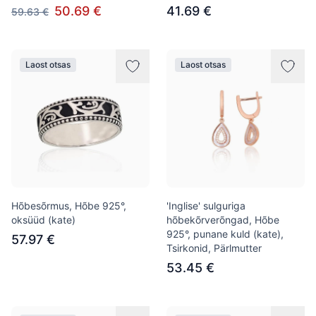
50.69 €
41.69 €
59.63 €
Laost otsas
Laost otsas
Hõbesõrmus, Hõbe 925°,
'Inglise' sulguriga
oksüüd (kate)
hõbekõrverõngad, Hõbe
925°, punane kuld (kate),
57.97 €
Tsirkonid, Pärlmutter
53.45 €