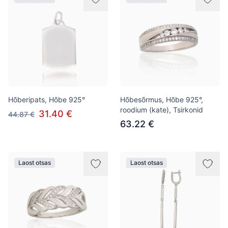
Hõberipats, Hõbe 925°
Hõbesõrmus, Hõbe 925°,
roodium (kate), Tsirkonid
31.40 €
44.87 €
63.22 €
Laost otsas
Laost otsas