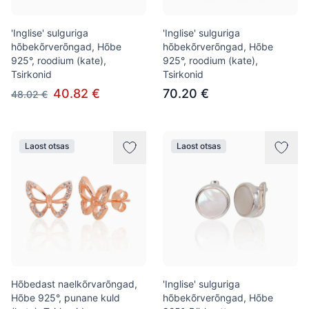
'Inglise' sulguriga
'Inglise' sulguriga
hõbekõrverõngad, Hõbe
hõbekõrverõngad, Hõbe
925°, roodium (kate),
925°, roodium (kate),
Tsirkonid
Tsirkonid
40.82 €
70.20 €
48.02 €
Laost otsas
Laost otsas
Hõbedast naelkõrvarõngad,
'Inglise' sulguriga
Hõbe 925°, punane kuld
hõbekõrverõngad, Hõbe