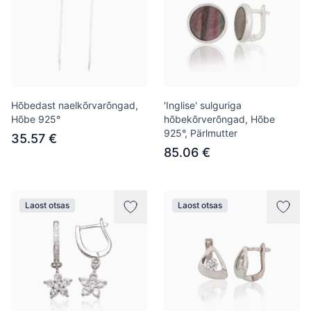
Hõbedast naelkõrvarõngad,
'Inglise' sulguriga
Hõbe 925°
hõbekõrverõngad, Hõbe
925°, Pärlmutter
35.57 €
85.06 €
Laost otsas
Laost otsas