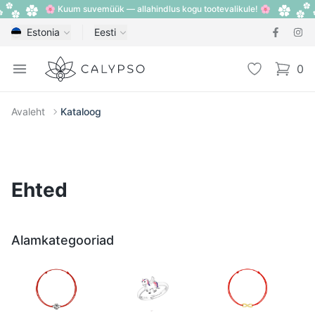
🌸 Kuum suvemüük — allahindlus kogu tootevalikule! 🌸
Estonia
Eesti
Calypso
Open menu
Lemmik
0
items i
Avaleht
Kataloog
Ehted
Alamkategooriad