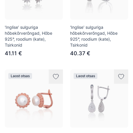
'Inglise' sulguriga
'Inglise' sulguriga
hõbekõrverõngad, Hõbe
hõbekõrverõngad, Hõbe
925°, roodium (kate),
925°, roodium (kate),
Tsirkonid
Tsirkonid
41.11 €
40.37 €
Laost otsas
Laost otsas