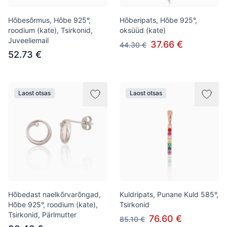
Hõbesõrmus, Hõbe 925°,
Hõberipats, Hõbe 925°,
roodium (kate), Tsirkonid,
oksüüd (kate)
Juveeliemail
37.66 €
44.30 €
52.73 €
Laost otsas
Laost otsas
Hõbedast naelkõrvarõngad,
Kuldripats, Punane Kuld 585°,
Hõbe 925°, roodium (kate),
Tsirkonid
Tsirkonid, Pärlmutter
76.60 €
85.10 €