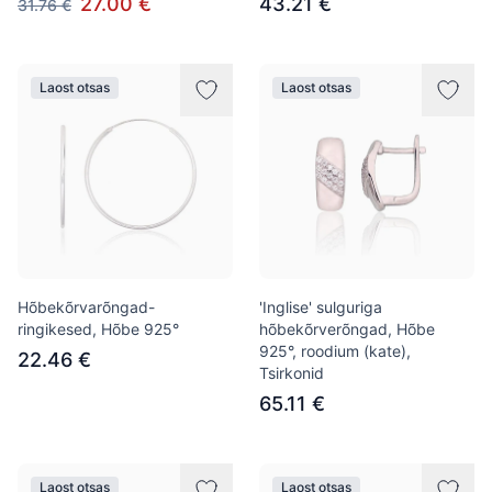
27.00 €
43.21 €
31.76 €
Laost otsas
Laost otsas
Hõbekõrvarõngad-
'Inglise' sulguriga
ringikesed, Hõbe 925°
hõbekõrverõngad, Hõbe
925°, roodium (kate),
22.46 €
Tsirkonid
65.11 €
Laost otsas
Laost otsas