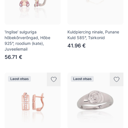
'Inglise' sulguriga
Kuldpiercing ninale, Punane
hõbekõrverõngad, Hõbe
Kuld 585°, Tsirkonid
925°, roodium (kate),
41.96 €
Juveeliemail
56.71 €
Laost otsas
Laost otsas