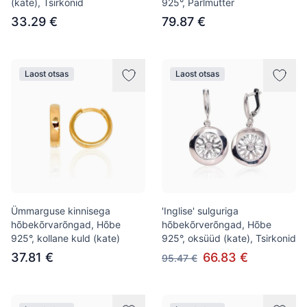
(kate), Tsirkonid
925°, Pärlmutter
33.29 €
79.87 €
Laost otsas
Laost otsas
Ümmarguse kinnisega
'Inglise' sulguriga
hõbekõrvarõngad, Hõbe
hõbekõrverõngad, Hõbe
925°, kollane kuld (kate)
925°, oksüüd (kate), Tsirkonid
37.81 €
66.83 €
95.47 €