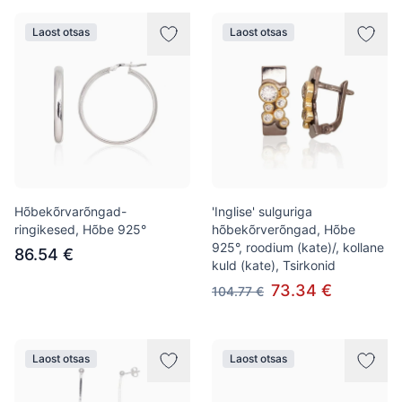
Laost otsas
Laost otsas
Hõbekõrvarõngad-
'Inglise' sulguriga
ringikesed, Hõbe 925°
hõbekõrverõngad, Hõbe
925°, roodium (kate)/, kollane
86.54 €
kuld (kate), Tsirkonid
73.34 €
104.77 €
Laost otsas
Laost otsas