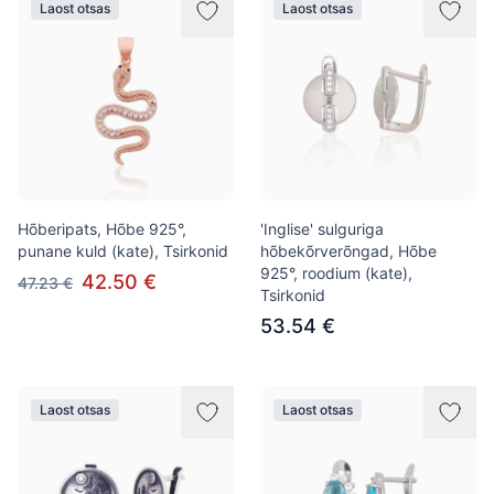
Laost otsas
Laost otsas
Hõberipats, Hõbe 925°,
'Inglise' sulguriga
punane kuld (kate), Tsirkonid
hõbekõrverõngad, Hõbe
925°, roodium (kate),
42.50 €
47.23 €
Tsirkonid
53.54 €
Laost otsas
Laost otsas