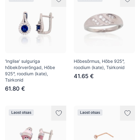
'Inglise' sulguriga
Hõbesõrmus, Hõbe 925°,
hõbekõrverõngad, Hõbe
roodium (kate), Tsirkonid
925°, roodium (kate),
41.65 €
Tsirkonid
61.80 €
Laost otsas
Laost otsas