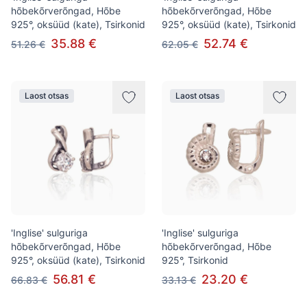
hõbekõrverõngad, Hõbe
hõbekõrverõngad, Hõbe
925°, oksüüd (kate), Tsirkonid
925°, oksüüd (kate), Tsirkonid
35.88 €
52.74 €
51.26 €
62.05 €
Laost otsas
Laost otsas
'Inglise' sulguriga
'Inglise' sulguriga
hõbekõrverõngad, Hõbe
hõbekõrverõngad, Hõbe
925°, oksüüd (kate), Tsirkonid
925°, Tsirkonid
56.81 €
23.20 €
66.83 €
33.13 €