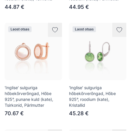
44.87 €
44.95 €
Laost otsas
Laost otsas
'Inglise' sulguriga
'Inglise' sulguriga
hõbekõrverõngad, Hõbe
hõbekõrverõngad, Hõbe
925°, punane kuld (kate),
925°, roodium (kate),
Tsirkonid, Pärlmutter
Kristallid
70.67 €
45.28 €