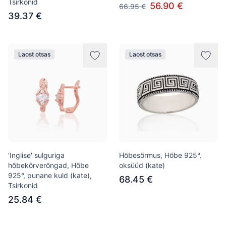
Tsirkonid
56.90 €
66.95 €
39.37 €
Laost otsas
Laost otsas
'Inglise' sulguriga
Hõbesõrmus, Hõbe 925°,
hõbekõrverõngad, Hõbe
oksüüd (kate)
925°, punane kuld (kate),
68.45 €
Tsirkonid
25.84 €