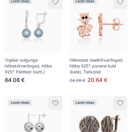
Laost otsas
Laost otsas
'Inglise' sulguriga
Hõbedast naelkõrvarõngad,
hõbekõrverõngad, Hõbe
Hõbe 925°, punane kuld
925°, Pärlitest (sünt.)
(kate), Tsirkonid
84.08 €
20.64 €
24.28 €
Laost otsas
Laost otsas