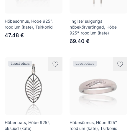
Hõbesõrmus, Hõbe 925°,
'Inglise' sulguriga
roodium (kate), Tsirkonid
hõbekõrverõngad, Hõbe
925°, roodium (kate)
47.48 €
69.40 €
Laost otsas
Laost otsas
Hõberipats, Hõbe 925°,
Hõbesõrmus, Hõbe 925°,
oksüüd (kate)
roodium (kate), Tsirkonid