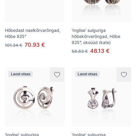
Hõbedast naelkõrvarõngad,
'Inglise' sulguriga
Hõbe 925°
hõbekõrverõngad, Hõbe
925°, oksüüd (kate)
70.93 €
101.34 €
48.13 €
56.63 €
Laost otsas
Laost otsas
'Inglise' sulguriga
'Inglise' sulguriga