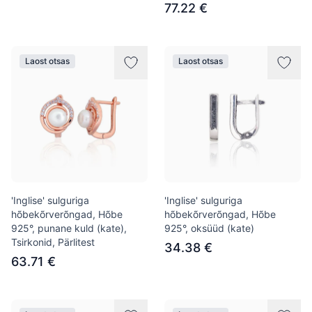
77.22 €
Laost otsas
Laost otsas
'Inglise' sulguriga
'Inglise' sulguriga
hõbekõrverõngad, Hõbe
hõbekõrverõngad, Hõbe
925°, punane kuld (kate),
925°, oksüüd (kate)
Tsirkonid, Pärlitest
34.38 €
63.71 €