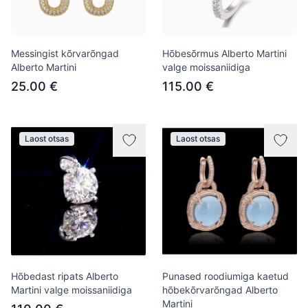
Messingist kõrvarõngad
Hõbesõrmus Alberto Martini
Alberto Martini
valge moissaniidiga
25.00 €
115.00 €
Laost otsas
Laost otsas
Hõbedast ripats Alberto
Punased roodiumiga kaetud
Martini valge moissaniidiga
hõbekõrvarõngad Alberto
Martini