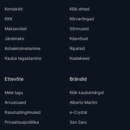
Kontaktid
Kõik ehted
KKK
Kõrvarõngad
Makseviisid
Sõrmused
Järelmaks
Käevõrud
Kohaletoimetamine
Ripatsid
Kauba tagastamine
Kaelakeed
Ettevõte
Brändid
Meie lugu
Kõik kaubamärgid
Arvustused
Alberto Martini
Kasutustingimused
e-Crystal
Privaatsuspoliitika
San Saru