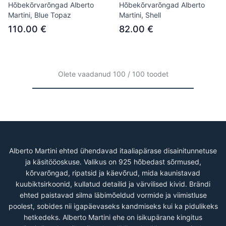
Hõbekõrvarõngad Alberto
Hõbekõrvarõngad Alberto
Martini, Blue Topaz
Martini, Shell
110.00 €
82.00 €
Olete vaadanud 100 / 100 toodet
Alberto Martini ehted ühendavad itaaliapärase disainitunnetuse
ja käsitööoskuse. Valikus on 925 hõbedast sõrmused,
kõrvarõngad, ripatsid ja käevõrud, mida kaunistavad
kuubiktsirkoonid, kullatud detailid ja värvilised kivid. Brändi
ehted paistavad silma läbimõeldud vormide ja viimistluse
poolest, sobides nii igapäevaseks kandmiseks kui ka pidulikeks
hetkedeks. Alberto Martini ehe on isikupärane kingitus