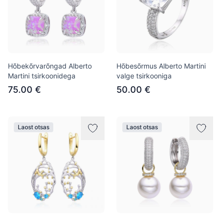
Hõbekõrvarõngad Alberto
Hõbesõrmus Alberto Martini
Martini tsirkoonidega
valge tsirkooniga
75.00 €
50.00 €
Laost otsas
Laost otsas