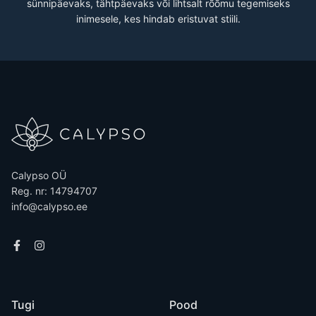
sünnipäevaks, tähtpäevaks või lihtsalt rõõmu tegemiseks
inimesele, kes hindab eristuvat stiili.
Calypso OÜ
Reg. nr: 14794707
info@calypso.ee
Tugi
Pood