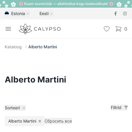
🌸 Kuum suvemüük — allahindlus kogu tootevalikule! 🌸
Estonia
Eesti
Calypso
Open menu
Lemmik
0
items i
Kataloog
Alberto Martini
Alberto Martini
Filtrid
Sorteeri
Alberto Martini
Сбросить все
Remove filter